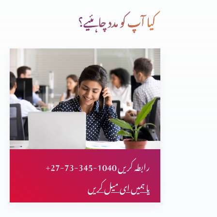
کیا آپ کو مدد چاہئیے؟
قران سے قران تک(حصہ 26)
قران سے قران تک(حصہ 25)
قران سے قران تک(حصہ 24)
+27-73-345-1040 رابطہ کریں
قران سے قران تک(حصہ 23)
یا ہمیں ای میل کریں