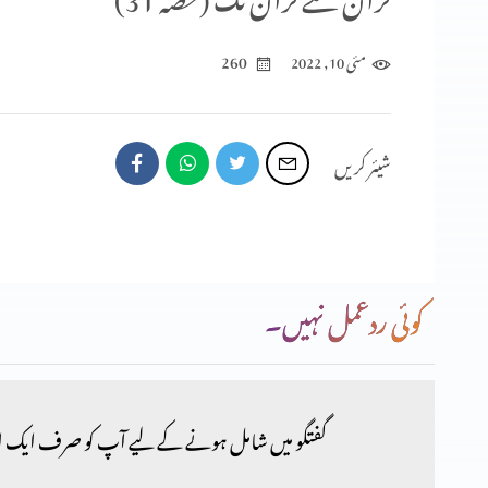
260
مئی 10, 2022
شیئر کریں
کوئی ردعمل نہیں۔
گفتگو میں شامل ہونے کے لیے آپ کو صرف ایک ا