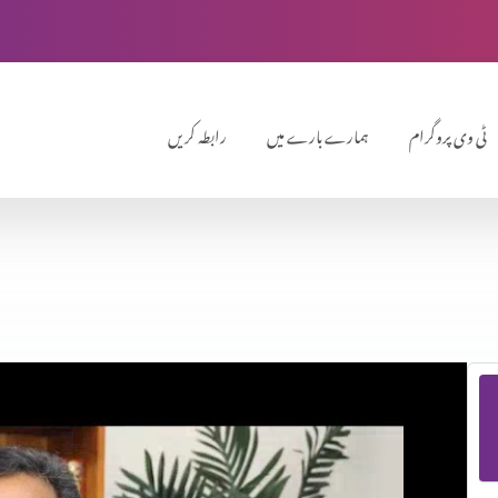
ٹی وی پروگرام
ہمارے بارے میں
رابطہ کریں