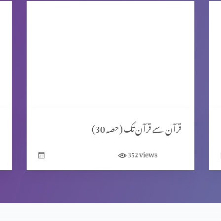
قرآن سے قرآن تک (حصہ 30)
views
352