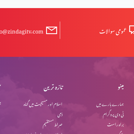
عمومی سوالات
fo@zindagitv.com
مینو
تازہ ترین
س
ہمارے بارے میں
اسلام اور مسیحیت میں گناہ
ہ
ٹی وی پروگرام
ذمی
براہ راست
صراط مستقیم
بلاگ
اسلام میں یہود اور نصاریٰ