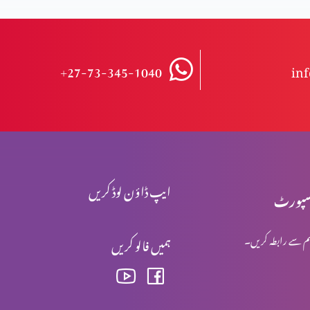
+27-73-345-1040
in
ایپ ڈاؤن لوڈ کریں
پورٹ
م سے رابطہ کریں۔
ہمیں فالو کریں