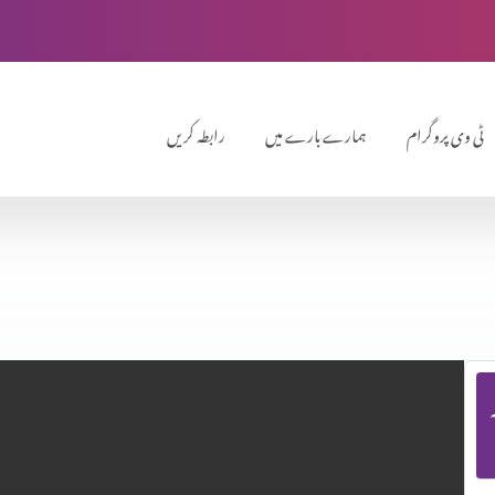
ٹی وی پروگرام
ہمارے بارے میں
رابطہ کریں