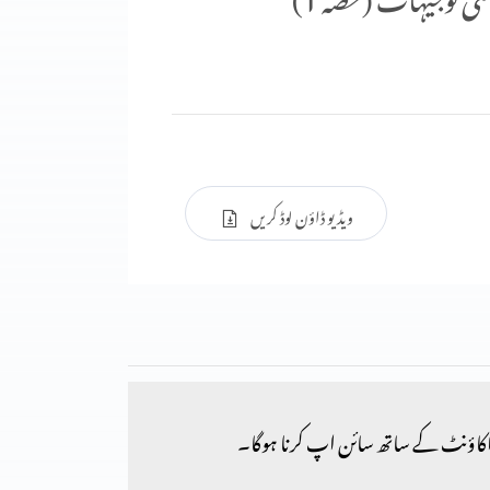
ویڈیو ڈاؤن لوڈ کریں
کاؤنٹ کے ساتھ سائن اپ کرنا ہوگا۔