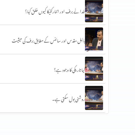
خدا نے برف اور انٹارکٹیکا کیوں خلق کیا؟
بائبل مقدس اور سائنس کے مطابق برف کی حیثیت
کیا تاریکی کا وجود ہے؟
روشنی بول سکتی ہے۔
روشنی کی تقسیم ایوب نبی کے ضحیفہ میں