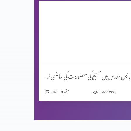
بائبل مقدس میں مسیح کی مصلوبیت کی سائنسی توجیہات (حصہ 1)
views
366
ستمبر 8, 2023