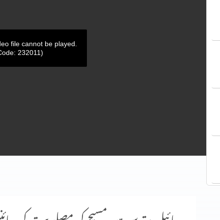
deo file cannot be played.
Code: 232011)
بائبل مقدس میں مسیح کی مصلوبیت کی سائنس