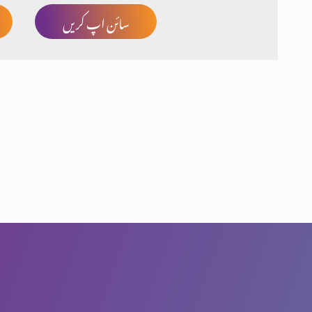
سائن اپ کریں