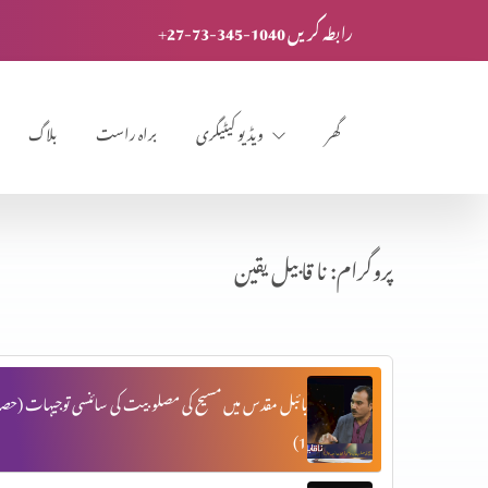
+27-73-345-1040 رابطہ کریں
گھر
ویڈیو کیٹیگری
براہ راست
بلاگ
پروگرام: نا قابیل یقین
بائبل مقدس میں مسیح کی مصلوبیت کی سائنسی توجیہات (حصہ
1)