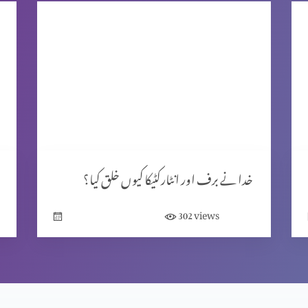
خدا نے برف اور انٹارکٹیکا کیوں خلق کیا؟
views
302