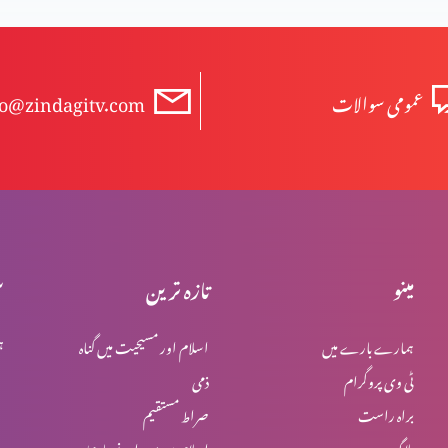
عمومی سوالات
fo@zindagitv.com
مینو
تازہ ترین
س
ہمارے بارے میں
اسلام اور مسیحیت میں گناہ
ہ
ٹی وی پروگرام
ذمی
براہ راست
صراط مستقیم
بلاگ
اسلام میں یہود اور نصاریٰ