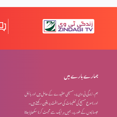
مواذنہ
قیامت المسیح کی مخالفت میں نظریات (حصہ 2)
قیامت المسیح کی مخالفت میں نظریات (حصہ 1)
مخالفِ مسیح کے ظہور کی علامات (حصہ 3)
ہمارے بارے میں
ہم، زندگی ٹی وی پر، مسیحی عقیدے کے حامل ہیں اور بائبل
مخالفِ مسیح کے ظہور کی علامات (حصہ 2)
اور یسوع مسیح کی تعلیمات کی صداقت پر یقین رکھتے ہیں۔
عیسائیوں کے طور پر، ہمیں ہر ایک سے محبت کرنا سکھایا جاتا