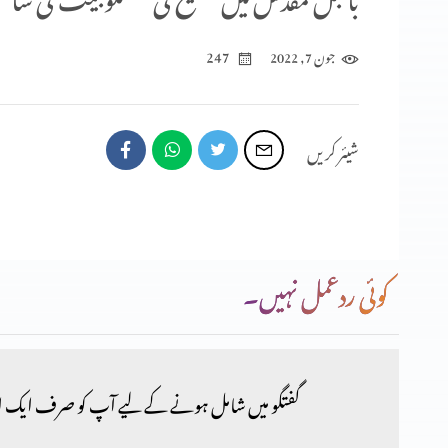
247
جون 7, 2022
شیئر کریں
کوئی ردعمل نہیں۔
گفتگو میں شامل ہونے کے لیے آپ کو صرف ایک ا