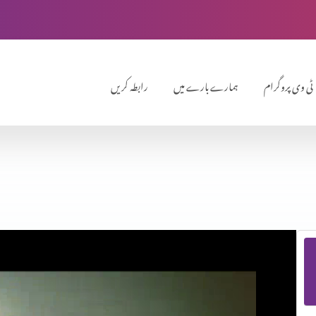
ٹی وی پروگرام
ہمارے بارے میں
رابطہ کریں