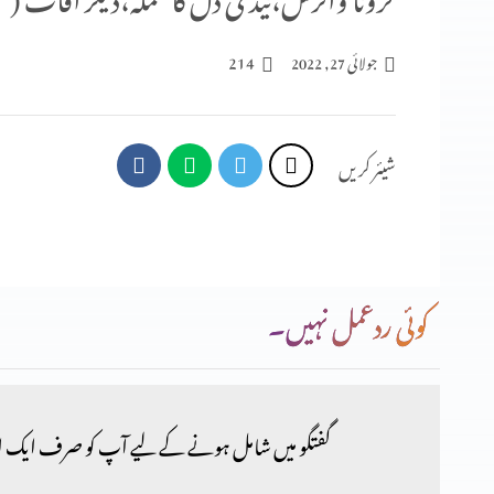
214
جولائی 27, 2022
شیئر کریں
کوئی ردعمل نہیں۔
گفتگو میں شامل ہونے کے لیے آپ کو صرف ایک ا