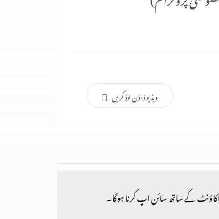
ویڈیو ڈاؤن لوڈ کریں
کاؤنٹ کے ساتھ سائن اپ کرنا ہوگا۔