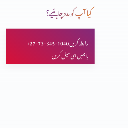
کیا آپ کو مدد چاہئیے؟
کرسمس کا مقصد: ایک ہندو ڈاکٹر کی زوبانی۔
+27-73-345-1040 رابطہ کریں
تعرفِ عیسیٰ المسیح، فرشتوں کی زبانی (بائبل و قرآن)
یا ہمیں ای میل کریں
سورہ یونس 94 اور سورہ نحل 42 کا منحرف کون؟ Part 2
سورہ یونس 94 اور سورہ نحل 42 کا منحرف کون؟ Part 1