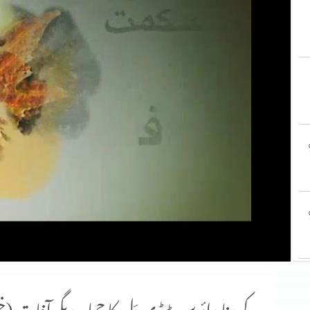
P
P
P
کرونا وائرس،ٹیڈی دَل کا حملہ،دیگر آفات 