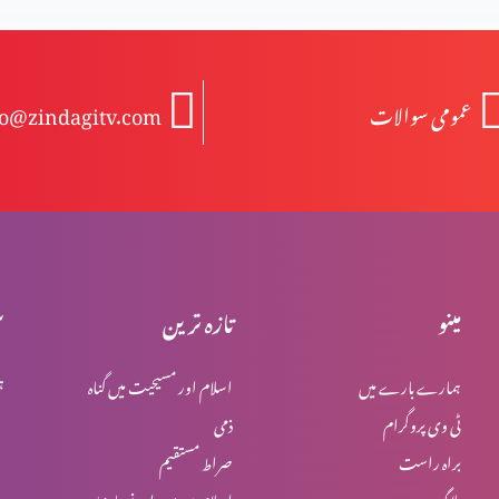
عمومی سوالات
fo@zindagitv.com
مینو
تازہ ترین
س
ہمارے بارے میں
اسلام اور مسیحیت میں گناہ
ہ
ٹی وی پروگرام
ذمی
براہ راست
صراط مستقیم
بلاگ
اسلام میں یہود اور نصاریٰ