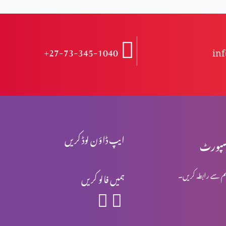
+27-73-345-1040
in
ایپ ڈاؤن لوڈ کریں
پورٹ
م سے رابطہ کریں۔
ہمیں فالو کریں