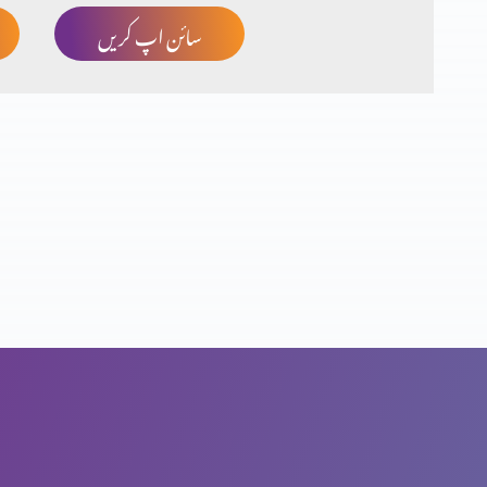
سائن اپ کریں