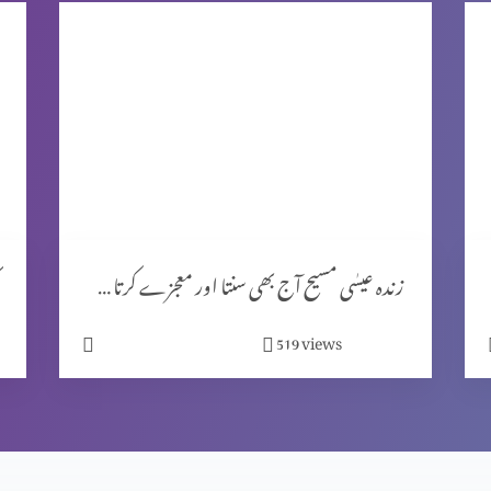
زندہ عیسٰی مسیح آج بھی سنتا اور معجزے کرتا ہے۔
views
519