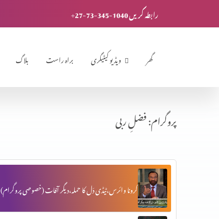
+27-73-345-1040 رابطہ کریں
گھر
ویڈیو کیٹیگری
براہ راست
بلاگ
پروگرام: فضلِ ربی
کرونا وائرس،ٹیڈی دَل کا حملہ،دیگر آفات (خصوصی پروگرام)