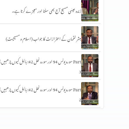
زندہ عیسٰی مسیح آج بھی سنتا اور معجزے کرتا ہے۔
مبشر لقمان کے اعترازات کا جواب (اسلام و مسیحیت)
سورہ یونس 94 اور سورہ نحل 42: بائبل کیوں پڑھہیں؟ art
3
سورہ یونس 94 اور سورہ نحل 42: بائبل کیوں پڑھہیں؟ art
2
سورہ یونس 94 اور سورہ نحل 42: بائبل کیوں پڑھہیں؟ art
1