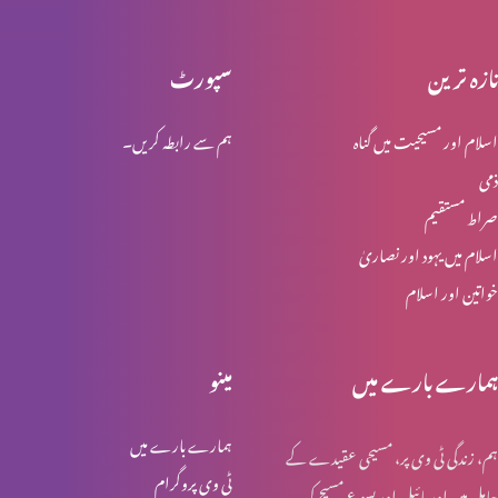
تازہ ترین
سپورٹ
مسؑلہِ حلال اور حرام؟ (حصہ 5)
اسلام اور مسیحیت میں گناہ
ہم سے رابطہ کریں۔
ذمی
مسؑلہِ حلال اور حرام؟ (حصہ 4)
صراط مستقیم
اسلام میں یہود اور نصاریٰ
خواتین اور اسلام
مسؑلہِ حلال اور حرام؟ (حصہ 3)
ہمارے بارے میں
مینو
مسؑلہِ حلال اور حرام؟ (حصہ 2)
ہمارے بارے میں
ہم، زندگی ٹی وی پر، مسیحی عقیدے کے
ٹی وی پروگرام
حامل ہیں اور بائبل اور یسوع مسیح کی