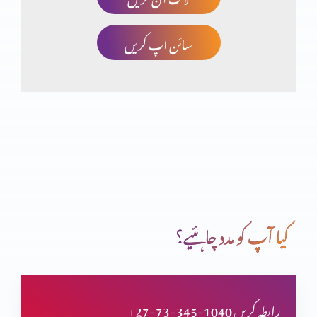
سائن اپ کریں
قران سے قران تک(حصہ 23)
قران سے قران تک (حصہ 22)
قران سے قران تک (حصہ 21)
کیا آپ کو مدد چاہئیے؟
ولادتِ یسوع المسیح کا ثبوت قرآن میں
+27-73-345-1040 رابطہ کریں