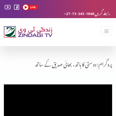
+27-73-345-1040 رابطہ کریں
پروگرام: دوستی کا ہاتھ، بھائی صدیق کے ساتھ