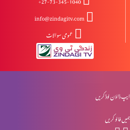
+27-73-345-1040
info@zindagitv.com
خواتین کی خدمت
عمومی سوالات
صبا کی ملکہ کا شاہی دورہ
محبت کی 5 زبانیں
ایپ ڈاؤن لوڈ کریں
مقدسہ مریم
ہمیں فالو کریں
ناکام عادتیں