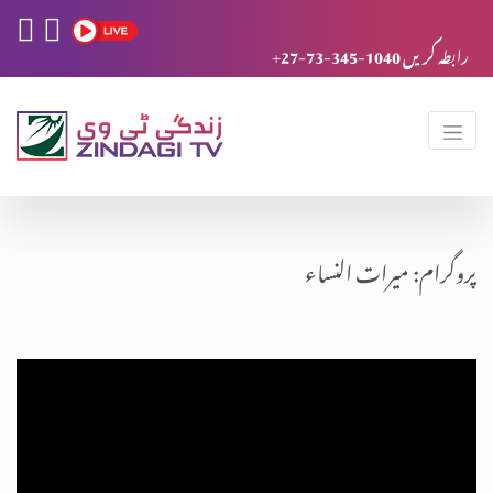
+27-73-345-1040 رابطہ کریں
پروگرام: میرات النساء