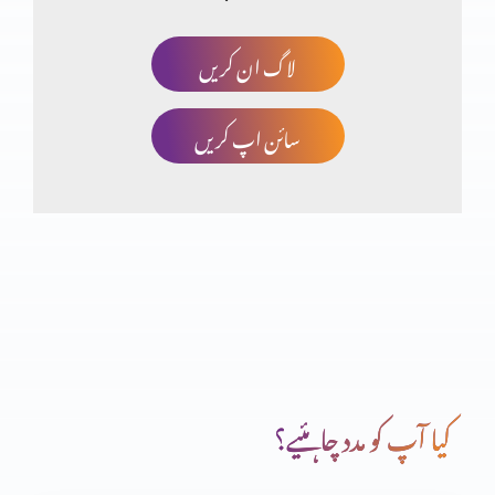
لاگ ان کریں
خدا کا منضوبہ
سائن اپ کریں
جو آپ کے ہاتھ میں ہے وہ بابرکت ہے
خداوند کا خوف
دعا (حصہ دوم)
کیا آپ کو مدد چاہئیے؟