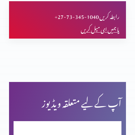
دعا (حصہ اول)
+27-73-345-1040 رابطہ کریں
یا ہمیں ای میل کریں
مسیحی مردم شماری اور ہماری زمہ داری
یشوع کی کتاب اور سلسلہ نبوت (حصہ دوم)
بائبل کی صداقت اور حقّانیَّت (حصہ 4)
آپ کے لیے متعلقہ ویڈیوز
بائبل کی صداقت اور حقّانیَّت (حصہ 3)