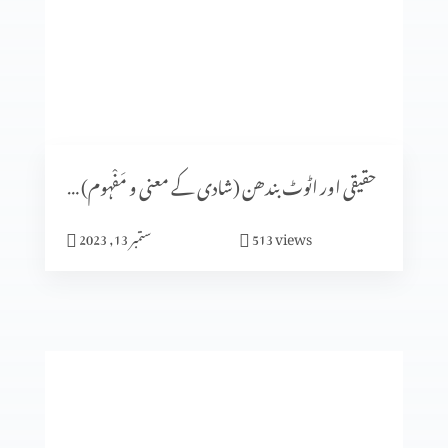
شادی کا الہٰی منصوبہ (حصہ 5)
شادی کا الٰہی منصوبہ (حصہ 4)
حقیقی اور اٹوٹ بندھن (شادی کے معنی و مَفْہوم) حصہ 1
views
513
ستمبر 13, 2023
ایماندار پرکھا جاتا ہے
میں نیچرل نہیں بلکہ سپر نیچرل ہوں