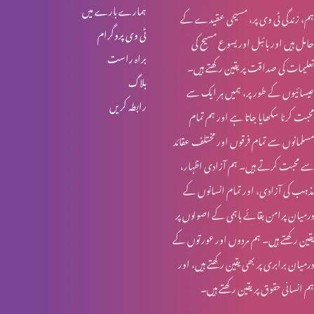
ہمارے بارے میں
ہم، زندگی ٹی وی پر، مسیحی عقیدے کے
خواجہ سرا کا مقام کلام مقدس میں (حصہ 1)
ٹی وی پروگرام
حامل ہیں اور بائبل اور یسوع مسیح کی
براہ راست
تعلیمات کی صداقت پر یقین رکھتے ہیں۔
بلاگ
عیسائیوں کے طور پر، ہمیں ہر ایک سے
قربانی کا گوشت اور خواتین کی زمداری
رابطہ کریں
محبت کرنا سکھایا جاتا ہے اور ہم تمام
مسلمانوں سے تمام فرقوں اور مختلف عقائد
کرسمس اسپیشل: یسوع مسیح کا نسب نامہ اور خواتین
سے محبت کرتے ہیں۔ ہم آزادی اظہار،
مذہب کی آزادی، اور تمام انسانوں کے
درمیان پرامن بقائے باہمی کے اصولوں پر
روزہ اور عورت کے شرعی مسایل (حصہ 4)
یقین رکھتے ہیں۔ ہم مردوں اور عورتوں کے
درمیان برابری پر بھی یقین رکھتے ہیں، اور
ہم انسانی حقوق پر یقین رکھتے ہیں۔
روزہ اور عورت کے شرعی مسایل (حصہ 3)