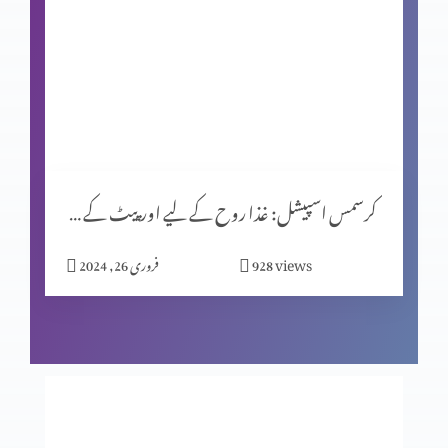
کرسمس اسپیشل (حصہ 1)
یشوُع کی کتاب اور سلسلۂ نبوّت
کرسمس اسپیشل: غذا روح کے لیے اور پیٹ کے لیے؟
زندگی ایک پیغام ہے
views
928
فروری 26, 2024
اصل قربانی
فکسڈ مائنڈ سیٹ