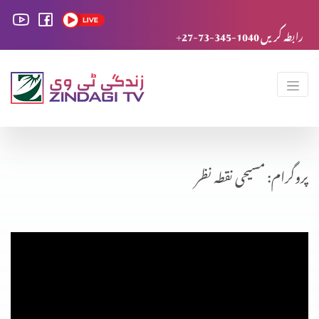
+27-73-345-1040 رابطہ کریں
پروگرام: مسیحی نقطہ نظر