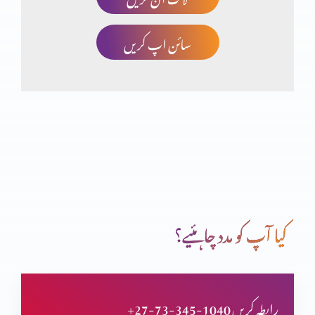
سائن اپ کریں
برکت کو ضائع کرنا
روزہ ازروئے بائبل کیا ہے؟
کیا خداوند یسوع مسیح خدا ہے؟ (حصہ 2)
کیا آپ کو مدد چاہئیے؟
کیا خداوند یسوع مسیح خدا ہے؟
+27-73-345-1040 رابطہ کریں