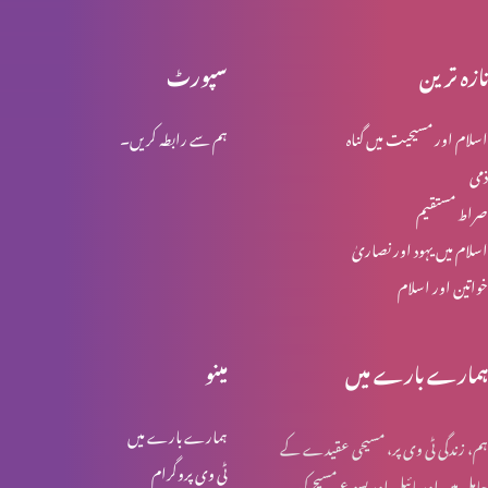
تازہ ترین
سپورٹ
زبان اور عم
اسلام اور مسیحیت میں گناہ
ہم سے رابطہ کریں۔
ذمی
روحوں کی آخری منزل
صراط مستقیم
اسلام میں یہود اور نصاریٰ
خواتین اور اسلام
آج کے فریسی
ہمارے بارے میں
مینو
خالص اور بے عیب دینداری
ہمارے بارے میں
ہم، زندگی ٹی وی پر، مسیحی عقیدے کے
ٹی وی پروگرام
حامل ہیں اور بائبل اور یسوع مسیح کی