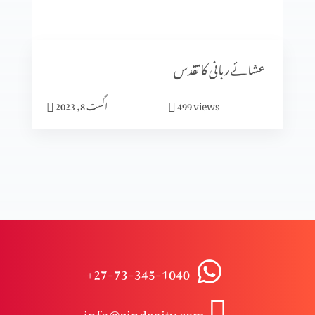
پان٘چویں انجیل
عشائے ربانی کا تقدس
عشاء ربانی
views
499
اگست 8, 2023
شیطان کی تخت گاہ میں رہنا
الفا اور اومیگا
+27-73-345-1040
راستباز ہونے کے لیے ہوش میں آؤ
info@zindagitv.com