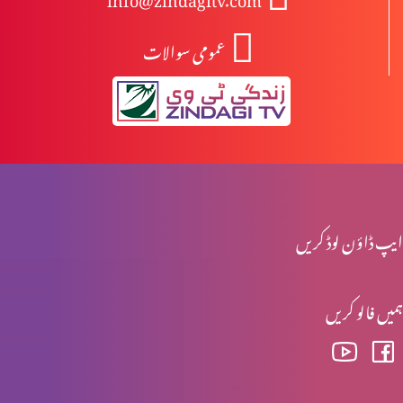
عمومی سوالات
دہ یَکی
فصل کٹنے والے مزدور
آپ کے پاس کیا ہے؟
ایپ ڈاؤن لوڈ کریں
ہمیں فالو کریں
زندگی اور موت
خدا کے کلام کے خادم