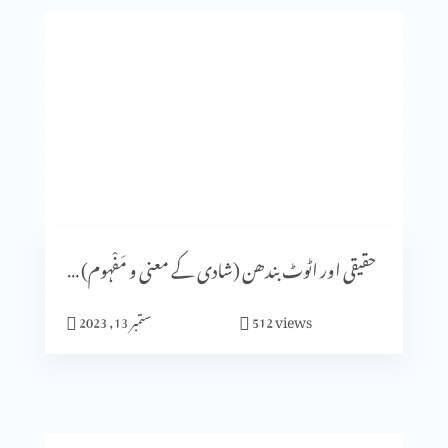
فکسڈ مائنڈ سیٹ
شادی کا الہٰی منصوبہ (حصہ 5)
شادی کا الٰہی منصوبہ (حصہ 4)
حقیقی اور اٹوٹ بندھن (شادی کے معنی و مَفْہوم) حصہ 1
views
512
ستمبر 13, 2023
ایماندار پرکھا جاتا ہے