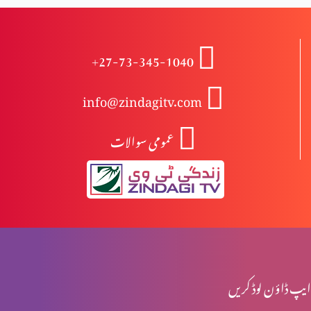
نعمت اور پھل میں فرق
+27-73-345-1040
info@zindagitv.com
خواتین کی خدمت
عمومی سوالات
صبا کی ملکہ کا شاہی دورہ
محبت کی 5 زبانیں
ایپ ڈاؤن لوڈ کریں
مقدسہ مریم