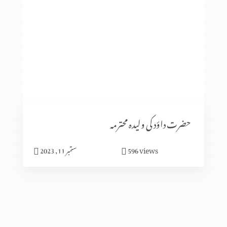
میں نیچرل نہیں بلکہ سپر نیچرل ہوں
سیٹرھی کی برکت
شادی کا الٰہی منصوبہ (حصہ3)
حضرت داؤد کی ولیدہ محترمہ
views
596
ستمبر 11, 2023
شادی کا الٰہی منصوبہ (حصہ2)
شادی کا الٰہی منصوبہ (حصہ 1)