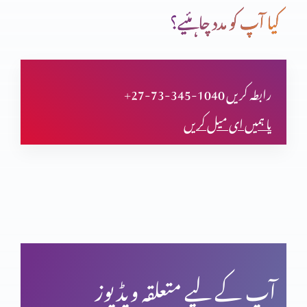
کیا آپ کو مدد چاہئیے؟
دعا (حصہ اول)
+27-73-345-1040 رابطہ کریں
یا ہمیں ای میل کریں
مسیحی مردم شماری اور ہماری زمہ داری
یشوع کی کتاب اور سلسلہ نبوت (حصہ دوم)
بائبل کی صداقت اور حقّانیَّت (حصہ 4)
آپ کے لیے متعلقہ ویڈیوز