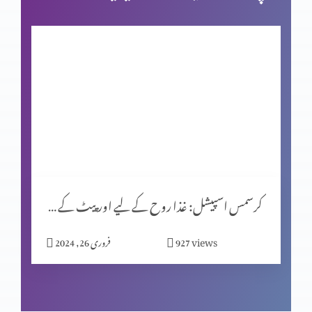
بائبل کی صداقت اور حقّانیَّت (حصہ 3)
کرسمس اسپیشل (حصہ 1)
یشوُع کی کتاب اور سلسلۂ نبوّت
کرسمس اسپیشل: غذا روح کے لیے اور پیٹ کے لیے؟
زندگی ایک پیغام ہے
views
927
فروری 26, 2024
اصل قربانی