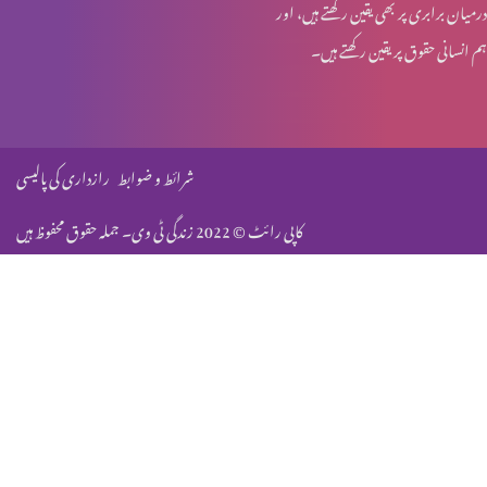
درمیان برابری پر بھی یقین رکھتے ہیں، اور
ہم انسانی حقوق پر یقین رکھتے ہیں۔
روزہ اور عورت کے شرعی مسایل (حصہ 3)
روزہ اور عورت کے شرعی مسایل (حصہ 2)
شرائط و ضوابط
رازداری کی پالیسی
کاپی رائٹ © 2022 زندگی ٹی وی۔ جملہ حقوق محفوظ ہیں
روزہ اور عورت کے شرعی مسایل (حصہ 1)
حضرت بی بی مریم مگدلینی
حضرت بی بی حنانہ (نبیہ)