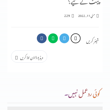
پیٹ کے لیے؟
اپنی صلاحیات کو خود استمعال کرنا
229
مئی 11, 2022
وو کہتی تھی
شیئر کریں
کُوچ کریں
ویڈیو ڈاؤن لوڈ کریں
خدا ہمارے ساتھ ہے
کوئی ردعمل نہیں۔
اپنے خاندان کے لیے لڑائی