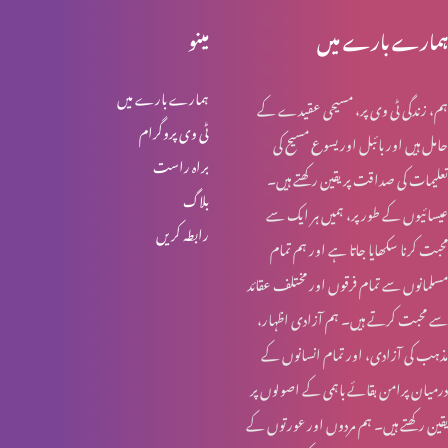
خواجہ سرا کا مقام کلام مقدس میں (حصہ2)
ہمارے بارے میں
مینو
ہمارے بارے میں
ہم، زندگی ٹی وی پر، مسیحی عقیدے کے
خواجہ سرا کا مقام کلام مقدس میں (حصہ 1)
ٹی وی پروگرام
حامل ہیں اور بائبل اور یسوع مسیح کی
براہ راست
تعلیمات کی صداقت پر یقین رکھتے ہیں۔
بلاگ
عیسائیوں کے طور پر، ہمیں ہر ایک سے
قربانی کا گوشت اور خواتین کی زمداری
رابطہ کریں
محبت کرنا سکھایا جاتا ہے اور ہم تمام
مسلمانوں سے تمام فرقوں اور مختلف عقائد
کرسمس اسپیشل: یسوع مسیح کا نسب نامہ اور خواتین
سے محبت کرتے ہیں۔ ہم آزادی اظہار،
مذہب کی آزادی، اور تمام انسانوں کے
درمیان پرامن بقائے باہمی کے اصولوں پر
روزہ اور عورت کے شرعی مسایل (حصہ 4)
یقین رکھتے ہیں۔ ہم مردوں اور عورتوں کے