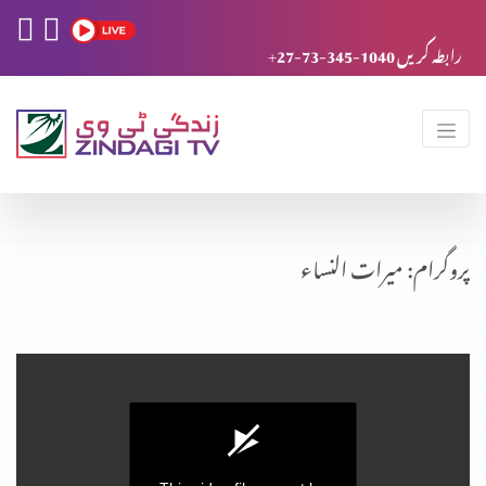
+27-73-345-1040 رابطہ کریں
پروگرام: میرات النساء