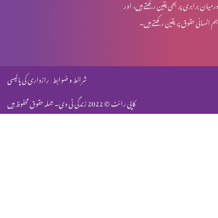
درمیان برابری پر بھی یقین رکھتے ہیں، اور
ہم انسانی حقوق پر یقین رکھتے ہیں۔
یہودیت میں آمد المسیح اور یسوع مسیح
یہودیت میں آمد المسیح
شرائط و ضوابط
رازداری کی پالیسی
کاپی رائٹ © 2022 زندگی ٹی وی۔ جملہ حقوق محفوظ ہیں
مسیح کے جی اٹھنے کی وجوہات
مسیح کی صلیبی موت کی وجوہات
مکاشفہ کی کتاب