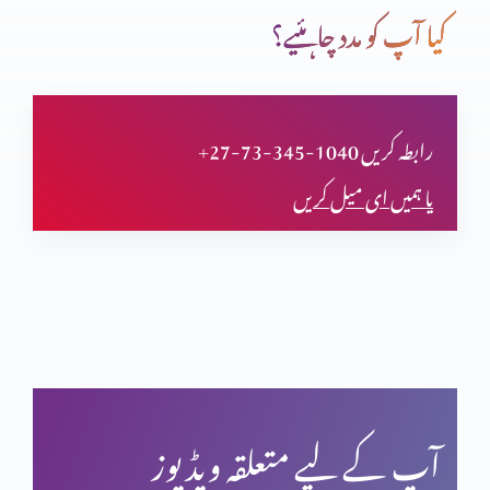
کیا آپ کو مدد چاہئیے؟
کیا مضامین بھی سائنس کی تائیدکرتے ہیں؟(حصہ پنجم)
+27-73-345-1040 رابطہ کریں
یا ہمیں ای میل کریں
کیا مضامین بھی سائنس کی تائیدکرتے ہیں؟(حصہ چہارم)
کیا مزامیر بھی سائنس کی تائیدکرتے ہیں؟(حصہ سوم)
کیا مزامیر بھی سائنس کی تائید کرتے ہیں؟ (حصہ 2)
آپ کے لیے متعلقہ ویڈیوز