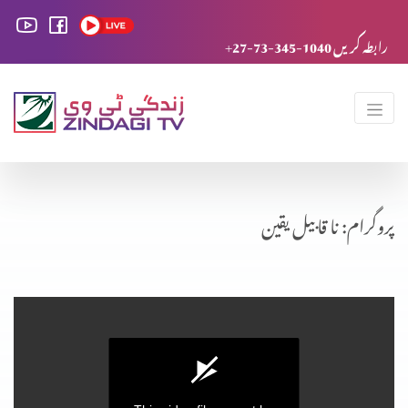
+27-73-345-1040 رابطہ کریں
پروگرام: نا قابیل یقین