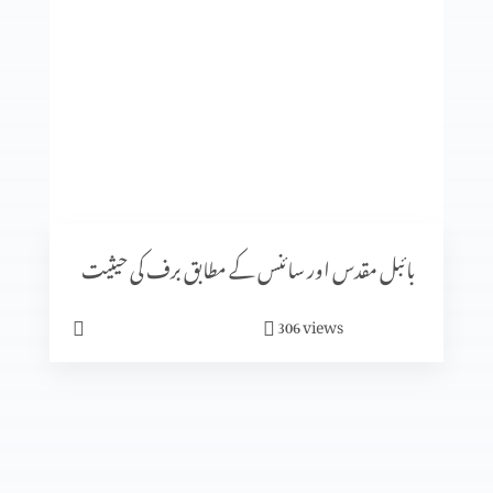
روم اور پاپائیت کا آغاز
دہریت کے پھلاؤ کے طریقہ کار اور بچاؤ کے طریقہ کار
المسیح کی صلیبی موت پر اعتراضات اور اُنکے جوابات
بائبل مقدس اور سائنس کے مطابق برف کی حیثیت
views
306
دہرت کی بنیاد اور اثرات؟
دہریت کیا ہے؟