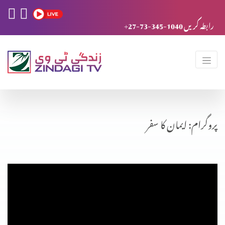
+27-73-345-1040 رابطہ کریں
پروگرام: ایمان کا سفر