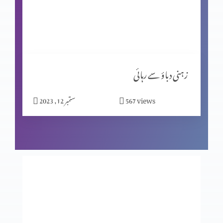
کیا جِنات نے ہیکل تعمیر کی؟ پارٹ 2
مسیحیت اور شاگردیت پارٹ 2
زہنی دباؤ سے رہائی
views
567
ستمبر 12, 2023
نیا سال کیوں مناتے ہیں؟
بے خوف قیادت
عدالت کے تخت پر کون؟ حصہ 2