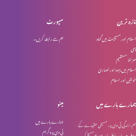
تازہ ترین
سپورٹ
انبیاء و بزرگ – موسیٰ
اسلام اور مسیحیت میں گناہ
ہم سے رابطہ کریں۔
ذمی
انبیا ء و بزرگ ۔ ایوب
صراط مستقیم
اسلام میں یہود اور نصاریٰ
خواتین اور اسلام
انبیا ء و بزرگ – یوسف
ہمارے بارے میں
مینو
انبیا ء و بزرگ – یعقوب
ہمارے بارے میں
ہم، زندگی ٹی وی پر، مسیحی عقیدے کے
ٹی وی پروگرام
حامل ہیں اور بائبل اور یسوع مسیح کی