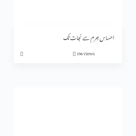
رویئے
احساسِ جرم سے نجات تک
views
396
ایمان میں کیسے آگے بڑھیں؟
تجسم المسیح
انبیا ء و بزرگ۔ زکریاہ