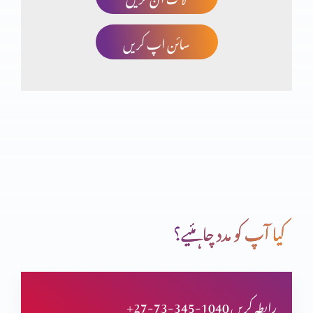
سائن اپ کریں
صلیب پر کفارہ
انبیاء و بزرگ – یوُایل نبی
تبدیلی کیسے؟ کیوں
کیا آپ کو مدد چاہئیے؟
انبیاء و بزرگ – الیشع نبی
+27-73-345-1040 رابطہ کریں