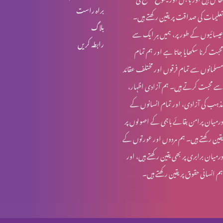
براہ راست
تعلیمات کی صداقت پر یقین رکھتے ہیں۔
انبیا ء و بزرگ – ابراہام
بلاگ
عیسائیوں کے طور پر، ہمیں ہر ایک سے
رابطہ کریں
محبت کرنا سکھایا جاتا ہے اور ہم تمام
انبیاء و بزرگ – حنوک اور نوح
مسلمانوں سے تمام فرقوں اور مختلف عقائد
سے محبت کرتے ہیں۔ ہم آزادی اظہار،
مذہب کی آزادی، اور تمام انسانوں کے
انبیاء و بزرگ – آدم اور حنوک
درمیان پرامن بقائے باہمی کے اصولوں پر
یقین رکھتے ہیں۔ ہم مردوں اور عورتوں کے
درمیان برابری پر بھی یقین رکھتے ہیں، اور
آخری جنگ – کیا تیاری ہو رہی ہے؟
ہم انسانی حقوق پر یقین رکھتے ہیں۔
مسیحیت اور سوالات؟