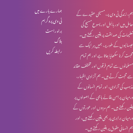
انبیا ء و بزرگ – یعقوب
ہمارے بارے میں
ہم، زندگی ٹی وی پر، مسیحی عقیدے کے
ٹی وی پروگرام
حامل ہیں اور بائبل اور یسوع مسیح کی
براہ راست
تعلیمات کی صداقت پر یقین رکھتے ہیں۔
انبیا ء و بزرگ – ابراہام
بلاگ
عیسائیوں کے طور پر، ہمیں ہر ایک سے
رابطہ کریں
محبت کرنا سکھایا جاتا ہے اور ہم تمام
انبیاء و بزرگ – حنوک اور نوح
مسلمانوں سے تمام فرقوں اور مختلف عقائد
سے محبت کرتے ہیں۔ ہم آزادی اظہار،
مذہب کی آزادی، اور تمام انسانوں کے
انبیاء و بزرگ – آدم اور حنوک
درمیان پرامن بقائے باہمی کے اصولوں پر
یقین رکھتے ہیں۔ ہم مردوں اور عورتوں کے
درمیان برابری پر بھی یقین رکھتے ہیں، اور
آخری جنگ – کیا تیاری ہو رہی ہے؟
ہم انسانی حقوق پر یقین رکھتے ہیں۔