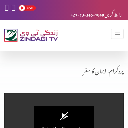
+27-73-345-1040 رابطہ کریں
پروگرام: ایمان کا سفر