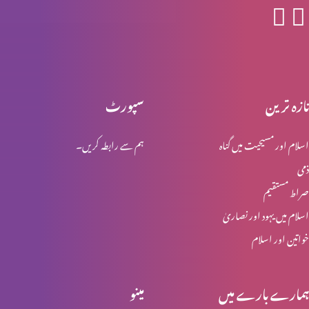
انبیاء و بزرگ – موسیٰ (حصہ 2)
تازہ ترین
سپورٹ
انبیاء و بزرگ – موسیٰ
اسلام اور مسیحیت میں گناہ
ہم سے رابطہ کریں۔
ذمی
انبیا ء و بزرگ ۔ ایوب
صراط مستقیم
اسلام میں یہود اور نصاریٰ
خواتین اور اسلام
انبیا ء و بزرگ – یوسف
ہمارے بارے میں
مینو