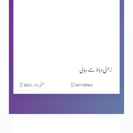
آخیر زمانہ اور ہزار سال بادشاہت
کیا جِنات نے ہیکل تعمیر کی؟ پارٹ 2
مسیحیت اور شاگردیت پارٹ 2
زہنی دباؤ سے رہائی
views
567
ستمبر 12, 2023
نیا سال کیوں مناتے ہیں؟
بے خوف قیادت