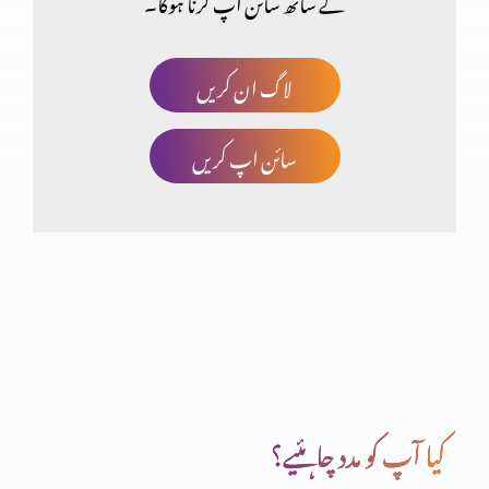
کے ساتھ سائن اپ کرنا ہوگا۔
مسیح کے جی اٹھنے کی اہمیت
لاگ ان کریں
سائن اپ کریں
صلیب پر کفارہ
انبیاء و بزرگ – یوُایل نبی
تبدیلی کیسے؟ کیوں
کیا آپ کو مدد چاہئیے؟
انبیاء و بزرگ – الیشع نبی