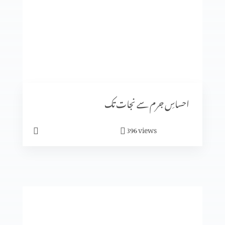
عدالت کے تخت پر کون؟ حصہ 2
رویئے
احساسِ جرم سے نجات تک
views
396
ایمان میں کیسے آگے بڑھیں؟
تجسم المسیح