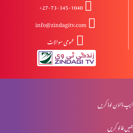
+27-73-345-1040
انبیا ءو بزرگ – حزقی ایل
info@zindagitv.com
عمومی سوالات
انبیا ءو بزرگ – یرمیاہ (حصہ 2)
انبیا ءو بزرگ – یرمیاہ (حصہ 1)
انبیاء و بزرگ – یسعیاہ (حصہ 2)
ایپ ڈاؤن لوڈ کریں
ہمیں فالو کریں
انبیاء و بزرگ- یسعیاہ