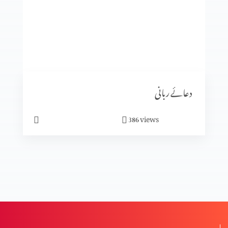
یسو ع اپنے آبائی گاوں میں
یسوع کی گلیلی خدمت کا آغاز
دعائے ربانی
کرسمس کیوں ہے؟
views
386
کرسمس کیا ہے؟
تجسم المسیح (حصہ 1)