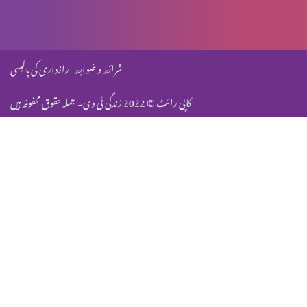
سب سے بڑا حکم
شرائط و ضوابط
رازداری کی پالیسی
کاپی رائٹ © 2022 زندگی ٹی وی۔ جملہ حقوق محفوظ ہیں
مرُدوں کی قیامت کے بارے میں سوال
جزیہ دینے کے بارے میں سوال
بنی اسرائیل کے خلاف فردِ جرم
مسیح کی عدالت، کاہینوں پر