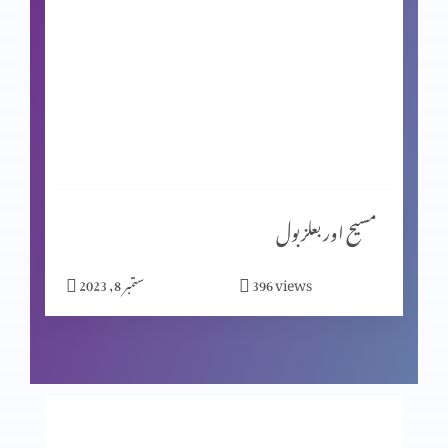
شاگردیت کا معیار (حصہ 2)
شاگردیت کا معیار (حصہ 1)
مبارکبادیاں اور افسوس
مسیح اور بعلزبول
views
396
ستمبر 8, 2023
شاگردوں کا چیناؤ
ابن آدم سبت کا مالک ہے