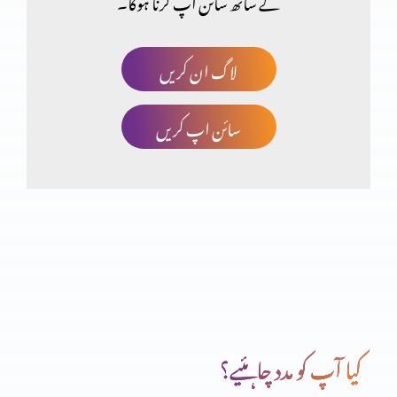
کے ساتھ سائن اپ کرنا ہوگا۔
پانچ ہزار کو کھانا کھلانا
لاگ ان کریں
سائن اپ کریں
شگردوں کی تربیت
بیماری اور موت پر یسوع کا اختیار
یسوع کا بدرحوں پر اختیار
کیا آپ کو مدد چاہئیے؟
یہ کون ہے؟