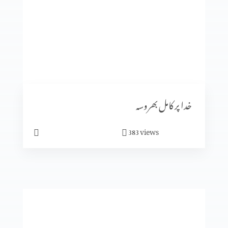
انجیل کا انوکھاپن
متّی کی بلاہٹ
خدا پر کامل بھروسہ
views
383
یسوع کی الوہیت کا ظاہر ہونا (حصہ 2)
یسوع کی الوہیت کا ظاہر ہونا (حصہ 1)