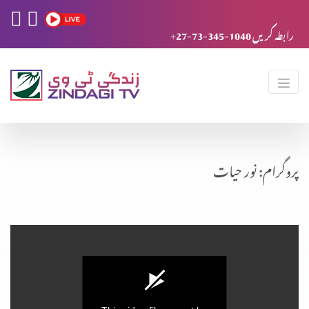
+27-73-345-1040 رابطہ کریں
پروگرام: نور حیات