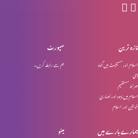
جنابِ پطرس رسول کا انکار
تازہ ترین
سپورٹ
یسوع مسیح کی گرفتاری اور عدالت
اسلام اور مسیحیت میں گناہ
ہم سے رابطہ کریں۔
ذمی
یسوع مسیح کا اپنی بیگناہی کا اعلان
صراط مستقیم
اسلام میں یہود اور نصاریٰ
خواتین اور اسلام
پطرس کے انکار کی پشینگوئی
ہمارے بارے میں
مینو