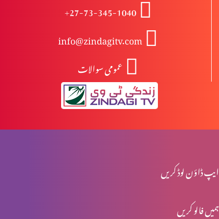
+27-73-345-1040
اختتام
info@zindagitv.com
عمومی سوالات
یسوع مسیح کا مرُدوں میں سے جی اٹھانا
یسوع کی موت اور تدفین
یسوع کا صلیب پر چڑہایا جانا
ایپ ڈاؤن لوڈ کریں
ہمیں فالو کریں
پلاتوس کی عدالت میں یسوع کی پیشی