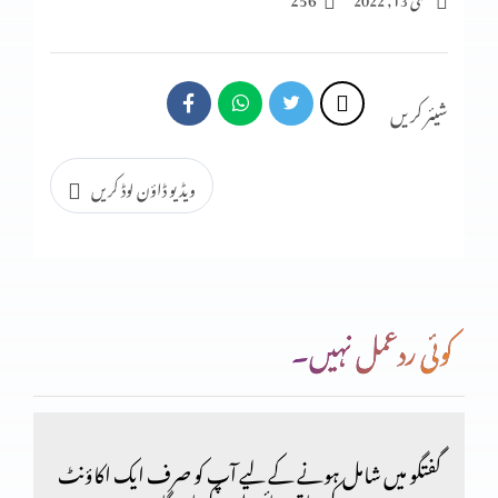
نیک نامی کی حفاظت کے اصول
شیئر کریں
انسان کو استحکام کیوں نہیں؟
ویڈیو ڈاؤن لوڈ کریں
انسان کو استحکام کیوں نہیں؟
کوئی ردعمل نہیں۔
انسان کا اکیلا رہنا اچھا کیوں نہیں؟ (حصہ دوم)
400 سال خدا کی خاموشی
گفتگو میں شامل ہونے کے لیے آپ کو صرف ایک اکاؤنٹ