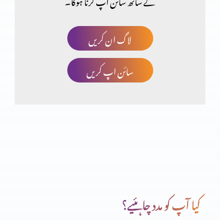
کے ساتھ سائن اپ کرنا ہوگا۔
انسان کا اکیلا رہنا اچھا کیوں نہیں؟
لاگ ان کریں
سائن اپ کریں
نیک اور پاک لوگوں میں فرق ازروئے بائبل مقدس (حصہ 2)
نیک اور پاک لوگوں میں فرق ازروئے بائبل مقدس (حصہ 1)
ztkrme156
کیا آپ کو مدد چاہئیے؟
الٰہی حکمت حکومت کے لیے ضروری کیوں ہے؟