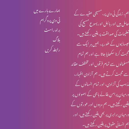
عید قیامت المسیح کی خاص نشست (پارٹ 2)
ہمارے بارے میں
ہم، زندگی ٹی وی پر، مسیحی عقیدے کے
ٹی وی پروگرام
حامل ہیں اور بائبل اور یسوع مسیح کی
براہ راست
تعلیمات کی صداقت پر یقین رکھتے ہیں۔
عید قیامت المسیح کی خاص نشست (پارٹ 1)
بلاگ
عیسائیوں کے طور پر، ہمیں ہر ایک سے
رابطہ کریں
محبت کرنا سکھایا جاتا ہے اور ہم تمام
عید ولادت المنجی
مسلمانوں سے تمام فرقوں اور مختلف عقائد
سے محبت کرتے ہیں۔ ہم آزادی اظہار،
مذہب کی آزادی، اور تمام انسانوں کے
فرشتوں میں جماعتی بندش (پارٹ 2)
درمیان پرامن بقائے باہمی کے اصولوں پر
یقین رکھتے ہیں۔ ہم مردوں اور عورتوں کے
درمیان برابری پر بھی یقین رکھتے ہیں، اور
فرشتوں میں جماعتی بندش (پارٹ 1)
ہم انسانی حقوق پر یقین رکھتے ہیں۔