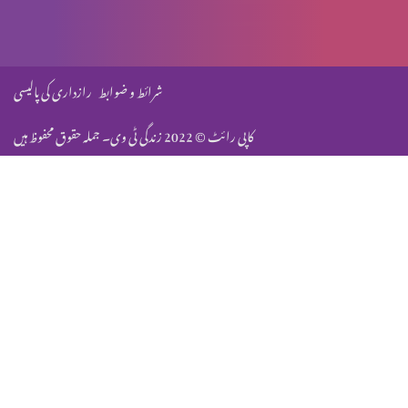
فرشتوں کی بارگشتگی (پارٹ 3)
شرائط و ضوابط
رازداری کی پالیسی
کاپی رائٹ © 2022 زندگی ٹی وی۔ جملہ حقوق محفوظ ہیں
فرشتگان (پارٹ 2)
مسیحیت میں دُعا کا تصور
حقیقی مسیحی دینداری
آخری فسح