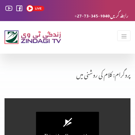
+27-73-345-1040 رابطہ کریں
پروگرام: کلام کی روشنی میں