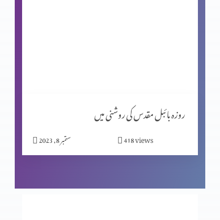
کرسمس کا خاص پروگرام (حصہ 1)
فلسفہِ حیات ازروئےِ حضرت سلیمان
واعظ کی کتاب کا تعارف
روزہ بائبل مقدس کی روشنی میں
views
418
ستمبر 8, 2023
کلیسیا کو نیا لقب کیوں دیا گیا؟ (حصہ 2)
عشق ِالٰہی میں رانجھا ہونا