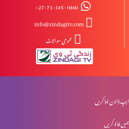
+27-73-345-1040
بائبل مقدس کا ادب (حصہ 2)
info@zindagitv.com
عمومی سوالات
بائبل مقدس کا ادب (حصہ 1)
مسیح کا تجسم
ازدواجی بد انوانیاں ازروئے بائبل مقدس
ایپ ڈاؤن لوڈ کریں
ہمیں فالو کریں
مسیحی تصورِ ازدواج (حصہ 3)