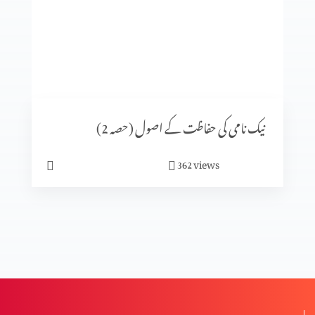
ترجموں کی افادیت اور ضرورت (حصہ 2)
ترجموں کی افادیت اور ضرورت
نیک نامی کی حفاظت کے اصول (حصہ 2)
غزل الغزلات
views
362
عقیدہِ تصوف
بائبل مقدس کا ادب (حصہ 3)