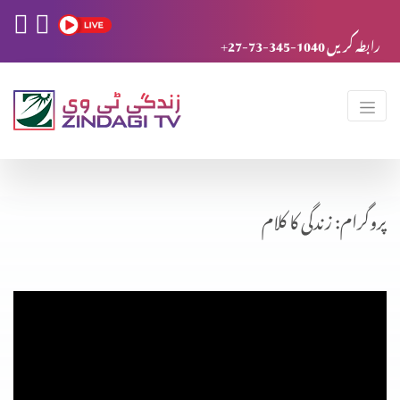
+27-73-345-1040 رابطہ کریں
پروگرام: زندگی کا کلام