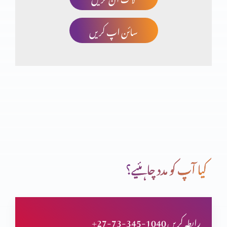
سائن اپ کریں
چھوٹا کون اور بڑا کون؟
انسان کی خودغرضی اور خدا کا فضل
اب میں دیکھوں گا تم کیسے بچوگے
کیا آپ کو مدد چاہئیے؟
خداوند شفقت میں غنی
+27-73-345-1040 رابطہ کریں