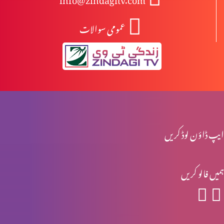
عمومی سوالات
آزادی اور غلامی
راہ اور حق اور زندگی میں ہوں
میرے پاس آؤ
ایپ ڈاؤن لوڈ کریں
ہمیں فالو کریں
خدا ہمارے ساتھ
خدا کی محبت – سارہ نظری