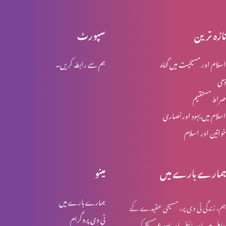
تازہ ترین
سپورٹ
محبت کو ذوال نہیں
اسلام اور مسیحیت میں گناہ
ہم سے رابطہ کریں۔
ذمی
ابدی محبت
صراط مستقیم
اسلام میں یہود اور نصاریٰ
خواتین اور اسلام
مسیح خدا کی قدرت اور حکمت
ہمارے بارے میں
مینو
لازوال میراث
ہمارے بارے میں
ہم، زندگی ٹی وی پر، مسیحی عقیدے کے
ٹی وی پروگرام
حامل ہیں اور بائبل اور یسوع مسیح کی