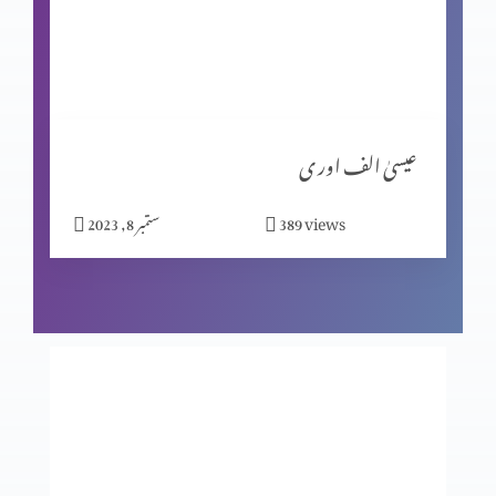
مبیرِ عتب کو خدا کی یاد
گنا ہ کی مزدوری
عیسیٰ الف اور ی
views
389
ستمبر 8, 2023
خدا اور ہم
جا اور منادی کر
خواہش