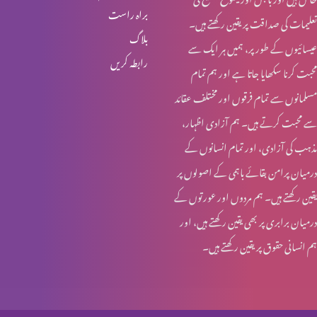
براہ راست
تعلیمات کی صداقت پر یقین رکھتے ہیں۔
یسوع – ہماری زندہ امید
بلاگ
عیسائیوں کے طور پر، ہمیں ہر ایک سے
رابطہ کریں
محبت کرنا سکھایا جاتا ہے اور ہم تمام
تجسمِ نورِ جہاں
مسلمانوں سے تمام فرقوں اور مختلف عقائد
سے محبت کرتے ہیں۔ ہم آزادی اظہار،
مذہب کی آزادی، اور تمام انسانوں کے
ایمانویل: خدا ہمارے ساتھ
درمیان پرامن بقائے باہمی کے اصولوں پر
یقین رکھتے ہیں۔ ہم مردوں اور عورتوں کے
درمیان برابری پر بھی یقین رکھتے ہیں، اور
عیدِ میلادِ مسیح: مبارکباد
ہم انسانی حقوق پر یقین رکھتے ہیں۔
عیدِ میلادِ مسیح: مبارکباد