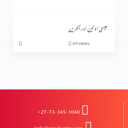
کیا ہم خدا سے بھاگ سکتے ہیں؟
عیسیٰ اولین اور آخرین
ابدی سلامتی
views
357
حقیقی سلامتی
کیا آپ پریشان ہیں؟
+27-73-345-1040
مجھ گنہگار پر رحم فرما
info@zindagitv.com