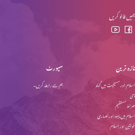
ہمیں فالو کریں
تازہ ترین
سپورٹ
اسلام اور مسیحیت میں گناہ
ہم سے رابطہ کریں۔
ذمی
صراط مستقیم
اسلام میں یہود اور نصاریٰ
خواتین اور اسلام