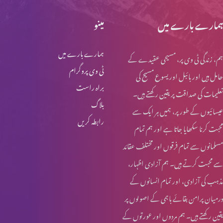
ہمارے بارے میں
مینو
ہمارے بارے میں
ہم، زندگی ٹی وی پر، مسیحی عقیدے کے
ٹی وی پروگرام
حامل ہیں اور بائبل اور یسوع مسیح کی
براہ راست
تعلیمات کی صداقت پر یقین رکھتے ہیں۔
بلاگ
عیسائیوں کے طور پر، ہمیں ہر ایک سے
رابطہ کریں
محبت کرنا سکھایا جاتا ہے اور ہم تمام
مسلمانوں سے تمام فرقوں اور مختلف عقائد
سے محبت کرتے ہیں۔ ہم آزادی اظہار،
مذہب کی آزادی، اور تمام انسانوں کے
درمیان پرامن بقائے باہمی کے اصولوں پر
یقین رکھتے ہیں۔ ہم مردوں اور عورتوں کے