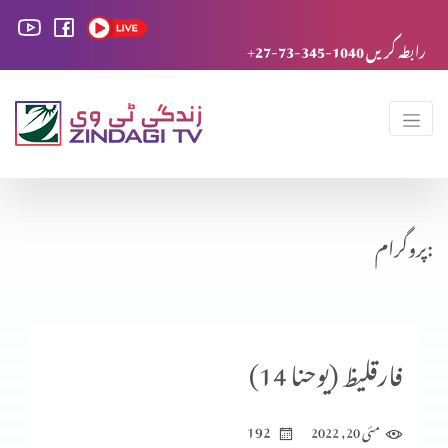
+27-73-345-1040 رابطہ کریں
پروگرام:
فارقلیظ (یوحنا 14)
192
مئی 20, 2022