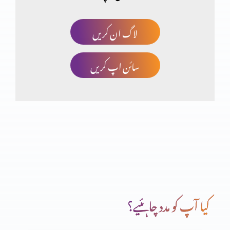
لاگ ان کریں
سائن اپ کریں
کیا آپ کو مدد چاہئیے؟