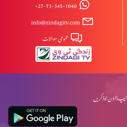
+27-73-345-1040
info@zindagitv.com
عمومی سوالات
ایپ ڈاؤن لوڈ کریں