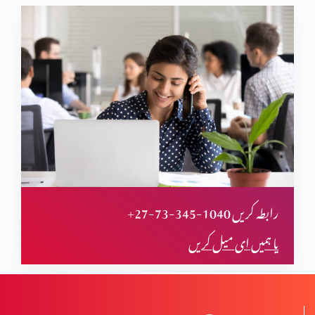
+27-73-345-1040 رابطہ کریں
یا ہمیں ای میل کریں