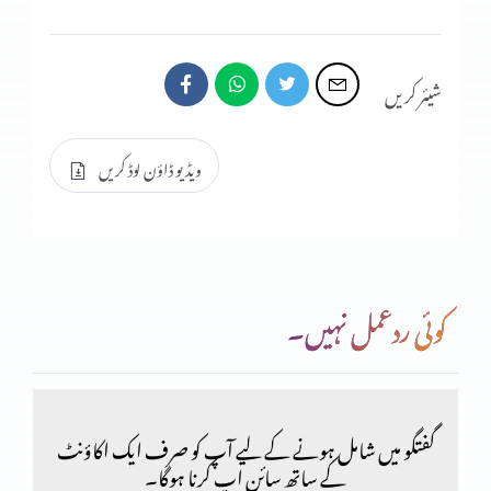
شیئر کریں
ویڈیو ڈاؤن لوڈ کریں
کوئی ردعمل نہیں۔
گفتگو میں شامل ہونے کے لیے آپ کو صرف ایک اکاؤنٹ
کے ساتھ سائن اپ کرنا ہوگا۔