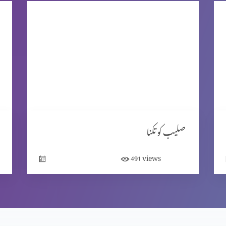
صلیب کو تکنا
views
491