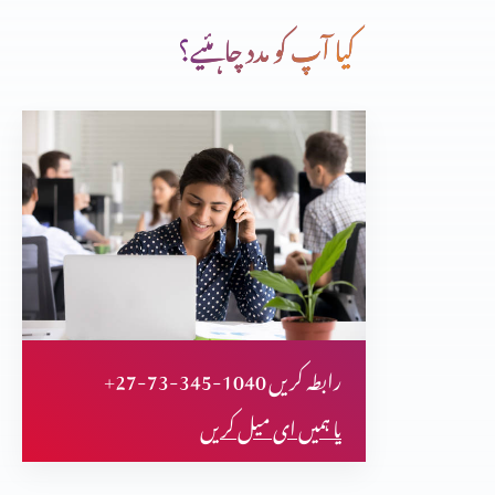
کیا آپ کو مدد چاہئیے؟
بچے کی مانند خدا کو قبول کرنا
خدا کے چنے ہوئے لوگ
وہ سب چیزوں کو نیا بنا دیتا ہے
+27-73-345-1040 رابطہ کریں
برکت کو ضائع کرنا
یا ہمیں ای میل کریں