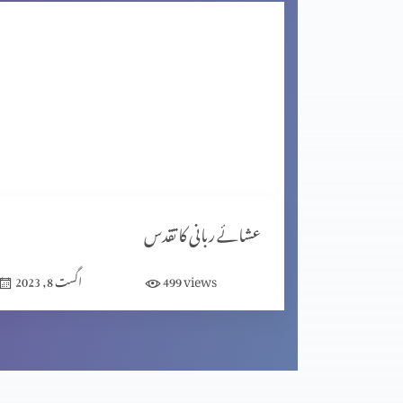
راہ، حق اور زندگی
خدا ہمارے ساتھ
کرسمس کا خاصی پروگرام: یسوع مسیح کی عبادت
عشائے ربانی کا تقدس
views
499
اگست 8, 2023
کرسمس اسپیشل: خدا ہمارے ساتھ موجود ہے
کرسمس اسپشل