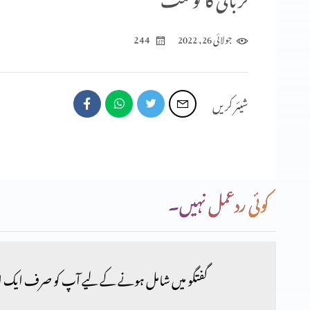
244
جولائی 26, 2022
شیئر کریں
کوئی ردعمل نہیں۔
گفتگو میں شامل ہونے کے لیے آپ کو صرف ایک ا