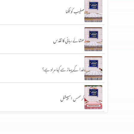
صلیب کو تکنا
عشائے ربانی کا تقدس
خدا کے پہاڑ سے کیا مراد ہے؟
کرسمس اسپیشل
کرسمس کا خاص پروگرام