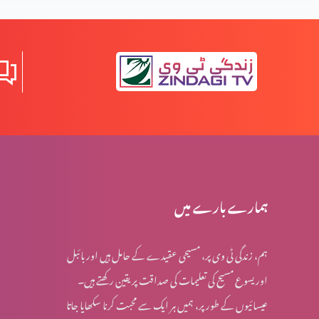
الزم تراشی
بارہ کی شادی آپہونچی
زندگی کی روشنی
ہمارے بارے میں
ہم، زندگی ٹی وی پر، مسیحی عقیدے کے حامل ہیں اور بائبل
جھوٹی بات کا ہر ایک پسند کرنے والا اور اس سے گھڑنے وال
اور یسوع مسیح کی تعلیمات کی صداقت پر یقین رکھتے ہیں۔
عیسائیوں کے طور پر، ہمیں ہر ایک سے محبت کرنا سکھایا جاتا