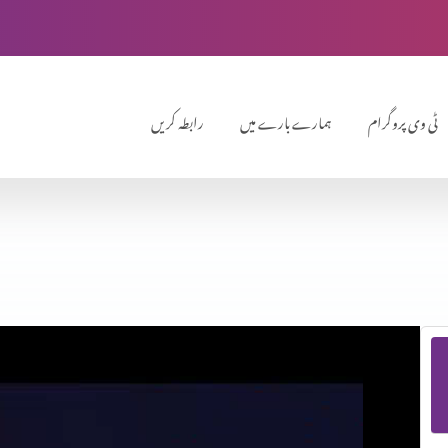
ٹی وی پروگرام
ہمارے بارے میں
رابطہ کریں