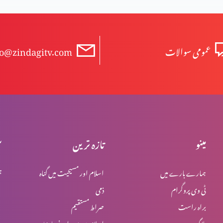
عمومی سوالات
fo@zindagitv.com
مینو
تازہ ترین
س
ہمارے بارے میں
اسلام اور مسیحیت میں گناہ
ہ
ا
ٹی وی پروگرام
ذمی
براہ راست
صراط مستقیم
بلاگ
اسلام میں یہود اور نصاریٰ