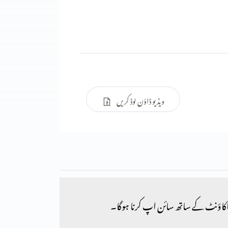
ویڈیو ڈاؤن لوڈ کریں
کاؤنٹ کے ساتھ سائن اپ کرنا ہوگا۔