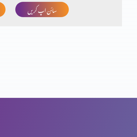
سائن اپ کریں