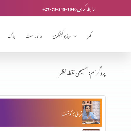
+27-73-345-1040 رابطہ کریں
گھر
ویڈیو کیٹیگری
براہ راست
بلاگ
پروگرام: مسیحی نقطہ نظر
قربانی کا گوشت