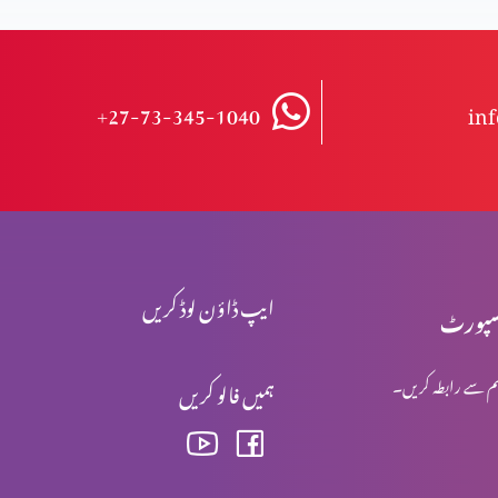
+27-73-345-1040
in
ایپ ڈاؤن لوڈ کریں
پورٹ
م سے رابطہ کریں۔
ہمیں فالو کریں