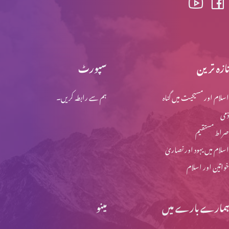
ابنِ آدم کی دوبارہ آمد اور آفات (حصہ 1)
تازہ ترین
سپورٹ
اسلام اور مسیحیت میں گناہ
ہم سے رابطہ کریں۔
ابنِ آدم کے دنو ں میں کیا ہوگا؟
ذمی
صراط مستقیم
نفالیم کے بارے میں وضاحت
اسلام میں یہود اور نصاریٰ
خواتین اور اسلام
نوح کے ایام: جبار نے کیا کیا کیا؟
ہمارے بارے میں
مینو