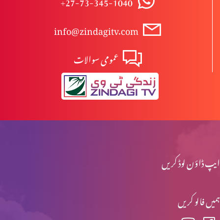
+27-73-345-1040
info@zindagitv.com
مخالفِ مسیح کے ظہور کی علامات (حصہ 2)
عمومی سوالات
مخلفِ مسیح کے ظہور کی علامات (حصہ 1)
نوح کے ایام اور آج کے ایام میں مماثلت (حصہ 2)
ایپ ڈاؤن لوڈ کریں
نوح کے ایام اور آج کے ایام میں مماثلت (حصہ 1)
ہمیں فالو کریں
ابن آدم کے آنے کے دنوں میں آفات (حصہ 2)