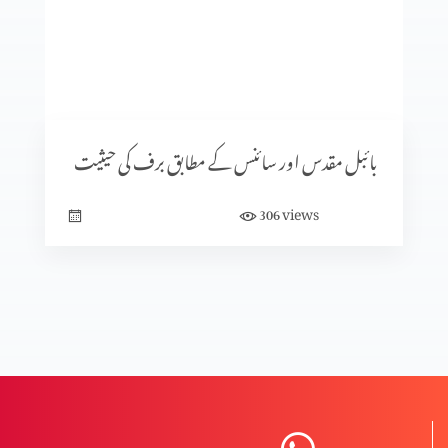
دہریت کے پھلاؤ کے طریقہ کار اور بچاؤ کے طریقہ کار
المسیح کی صلیبی موت پر اعتراضات اور اُنکے جوابات
بائبل مقدس اور سائنس کے مطابق برف کی حیثیت
views
306
دہرت کی بنیاد اور اثرات؟
دہریت کیا ہے؟
مخالفِ مسیح کے ظہور کی علامات (حصہ 3)