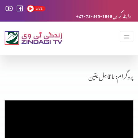
+27-73-345-1040 رابطہ کریں
پروگرام: نا قابیل یقین