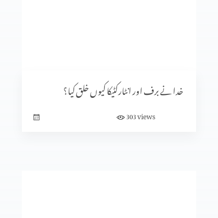
مخالفِ مسیح کے ظہور کی علامات (حصہ 2)
یہودیوں میں سے مخالفِ مسیح
خدا نے برف اور انٹارکٹیکا کیوں خلق کیا؟
views
303
روم اور پاپائیت کا آغاز (حصہ 2)
روم اور پاپائیت کا آغاز