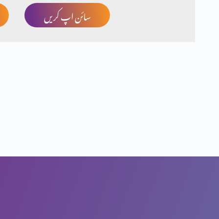
سائن اپ کریں