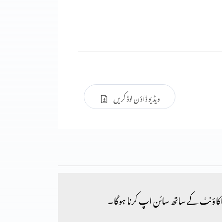
ویڈیو ڈاؤن لوڈ کریں
کاؤنٹ کے ساتھ سائن اپ کرنا ہوگا۔