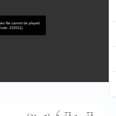
deo file cannot be played.
Code: 232011)
قرآن سے قرآن تک (حصہ 31)