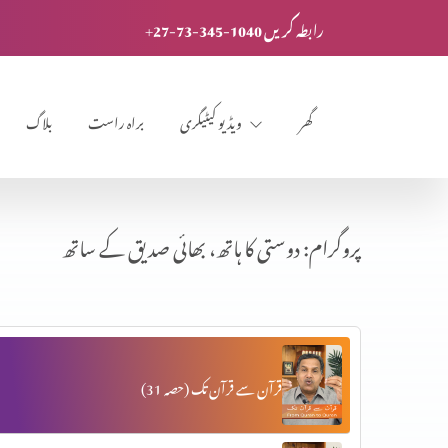
+27-73-345-1040 رابطہ کریں
گھر
ویڈیو کیٹیگری
براہ راست
بلاگ
پروگرام: دوستی کا ہاتھ، بھائی صدیق کے ساتھ
قرآن سے قرآن تک (حصہ 31)