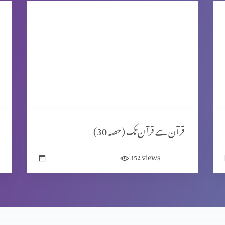
قرآن سے قرآن تک (حصہ 30)
views
352