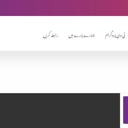
ٹی وی پروگرام
ہمارے بارے میں
رابطہ کریں