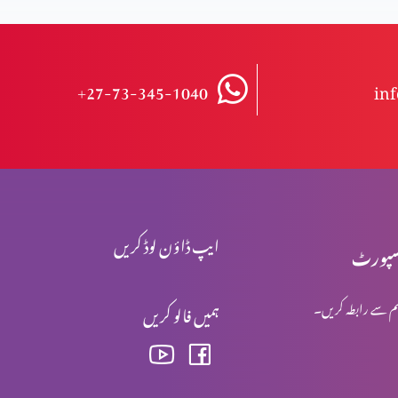
+27-73-345-1040
in
ایپ ڈاؤن لوڈ کریں
پورٹ
م سے رابطہ کریں۔
ہمیں فالو کریں