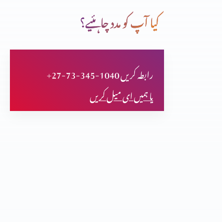
کیا آپ کو مدد چاہئیے؟
قران سے قران تک(حصہ 26)
+27-73-345-1040 رابطہ کریں
قران سے قران تک(حصہ 25)
یا ہمیں ای میل کریں
قران سے قران تک(حصہ 24)
قران سے قران تک(حصہ 23)