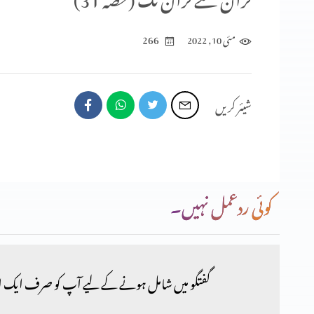
266
مئی 10, 2022
شیئر کریں
کوئی ردعمل نہیں۔
گفتگو میں شامل ہونے کے لیے آپ کو صرف ایک ا