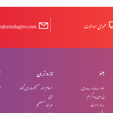
عمومی سوالات
fo@zindagitv.com
مینو
تازہ ترین
س
ہمارے بارے میں
اسلام اور مسیحیت میں گناہ
ہ
ٹی وی پروگرام
ذمی
براہ راست
صراط مستقیم
بلاگ
اسلام میں یہود اور نصاریٰ