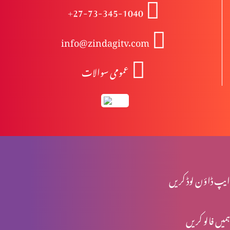
+27-73-345-1040
مسلہ حلال اور حرام (حصہ 7)
info@zindagitv.com
عمومی سوالات
مسلہ حلال اور حرام (حصہ 6)
قرآن سے قرآن تک (حصہ 4)
قرآن سے قرآن تک (حصہ 3)
ایپ ڈاؤن لوڈ کریں
ہمیں فالو کریں
قرآن سے قرآن تک (حصہ 2)