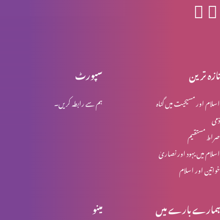
قرآن سے قرآن تک (حصہ 1)
تازہ ترین
سپورٹ
مسؑلہِ حلال اور حرام؟ (حصہ 5)
اسلام اور مسیحیت میں گناہ
ہم سے رابطہ کریں۔
ذمی
مسؑلہِ حلال اور حرام؟ (حصہ 4)
صراط مستقیم
اسلام میں یہود اور نصاریٰ
خواتین اور اسلام
مسؑلہِ حلال اور حرام؟ (حصہ 3)
ہمارے بارے میں
مینو