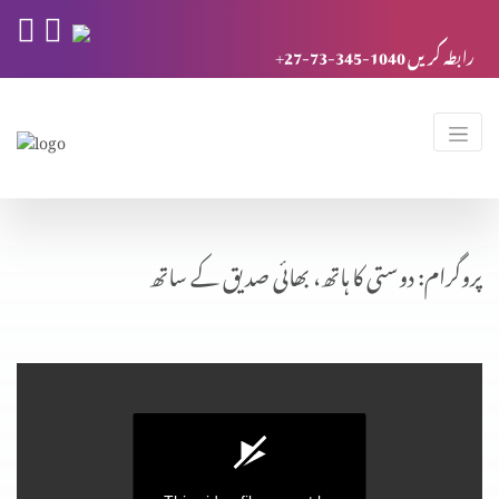
+27-73-345-1040 رابطہ کریں
پروگرام: دوستی کا ہاتھ، بھائی صدیق کے ساتھ