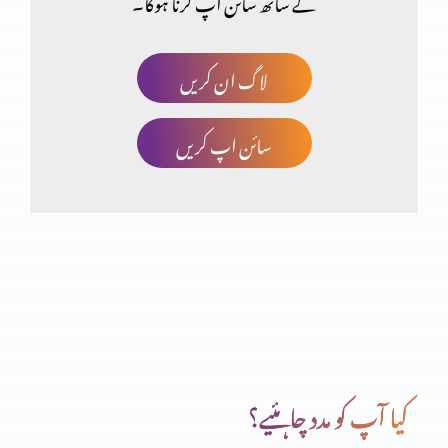
کے ساتھ سائن اپ کرنا ہوگا۔
قران سے قران تک(حصہ 24)
لاگ ان کریں
سائن اپ کریں
قران سے قران تک(حصہ 23)
قران سے قران تک (حصہ 22)
قران سے قران تک (حصہ 21)
کیا آپ کو مدد چاہئیے؟
ولادتِ یسوع المسیح کا ثبوت قرآن میں