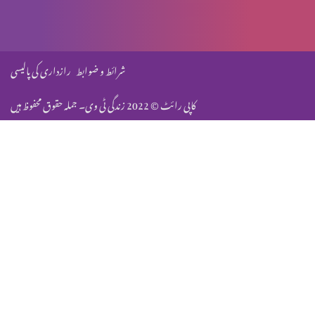
گفتگو جستگوِ (حصہ 4)
شرائط و ضوابط
رازداری کی پالیسی
کاپی رائٹ © 2022 زندگی ٹی وی۔ جملہ حقوق محفوظ ہیں
گفتگو جستگوِ (حصہ 3)
گفتگو جستگوِ (حصہ 2)
گفتگو جستگوِ (حصہ 1)
جشن آزادی