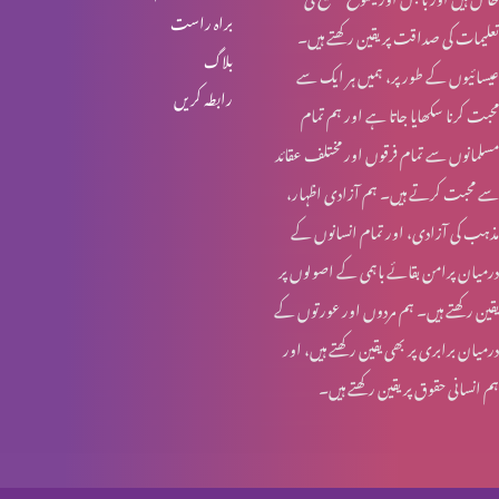
براہ راست
تعلیمات کی صداقت پر یقین رکھتے ہیں۔
انبیا ء و بزرگ – ابراہام
بلاگ
عیسائیوں کے طور پر، ہمیں ہر ایک سے
رابطہ کریں
محبت کرنا سکھایا جاتا ہے اور ہم تمام
انبیاء و بزرگ – حنوک اور نوح
مسلمانوں سے تمام فرقوں اور مختلف عقائد
سے محبت کرتے ہیں۔ ہم آزادی اظہار،
مذہب کی آزادی، اور تمام انسانوں کے
انبیاء و بزرگ – آدم اور حنوک
درمیان پرامن بقائے باہمی کے اصولوں پر
یقین رکھتے ہیں۔ ہم مردوں اور عورتوں کے
درمیان برابری پر بھی یقین رکھتے ہیں، اور
آخری جنگ – کیا تیاری ہو رہی ہے؟
ہم انسانی حقوق پر یقین رکھتے ہیں۔
مسیحیت اور سوالات؟