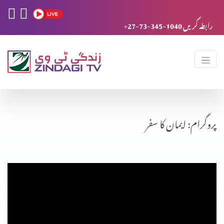
+27-73-345-1040 رابطہ کریں
پروگرام: ایمان کا سفر