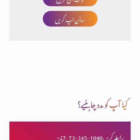
سائن اپ کریں
صلیب پر کفارہ
انبیاء و بزرگ – یوُایل نبی
تبدیلی کیسے؟ کیوں
کیا آپ کو مدد چاہئیے؟
انبیاء و بزرگ – الیشع نبی
+27-73-345-1040 رابطہ کریں