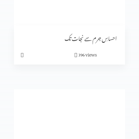
رویئے
احساسِ جرم سے نجات تک
views
396
ایمان میں کیسے آگے بڑھیں؟
تجسم المسیح
انبیا ء و بزرگ۔ زکریاہ