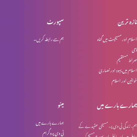
تازہ ترین
سپورٹ
انبیاء و بزرگ – موسیٰ
اسلام اور مسیحیت میں گناہ
ہم سے رابطہ کریں۔
ذمی
انبیا ء و بزرگ ۔ ایوب
صراط مستقیم
اسلام میں یہود اور نصاریٰ
خواتین اور اسلام
انبیا ء و بزرگ – یوسف
ہمارے بارے میں
مینو
انبیا ء و بزرگ – یعقوب
ہمارے بارے میں
ہم، زندگی ٹی وی پر، مسیحی عقیدے کے
ٹی وی پروگرام
حامل ہیں اور بائبل اور یسوع مسیح کی