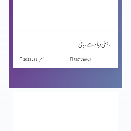
کیا جِنات نے ہیکل تعمیر کی؟ پارٹ 2
مسیحیت اور شاگردیت پارٹ 2
زہنی دباؤ سے رہائی
views
567
ستمبر 12, 2023
نیا سال کیوں مناتے ہیں؟
بے خوف قیادت
عدالت کے تخت پر کون؟ حصہ 2