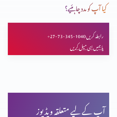
کیا آپ کو مدد چاہئیے؟
جیتنا اور ہارنا (حصہ 1)
+27-73-345-1040 رابطہ کریں
یا ہمیں ای میل کریں
جیتنا اور ہارنا
اطمینان اور تسلی (حصہ 2)
اطمینان اور تسلی (حصہ 1)
آپ کے لیے متعلقہ ویڈیوز