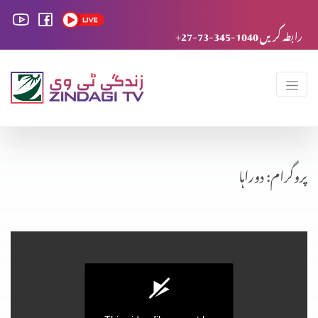
+27-73-345-1040 رابطہ کریں
پروگرام: دوراہا