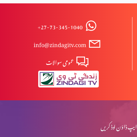
شکرگزاری
+27-73-345-1040
info@zindagitv.com
شریعت اور طریقت
عمومی سوالات
فنا فی اللہ
دعا اور ایمان
ایپ ڈاؤن لوڈ کریں
شانِ سَر ساز و سفید حصہ 2