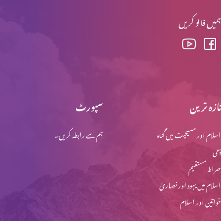
ہمیں فالو کریں
شانِ سَر ساز و سفید حصہ 1
شناختناما حصہ 3
تازہ ترین
سپورٹ
اسلام اور مسیحیت میں گناہ
ہم سے رابطہ کریں۔
شناخت نامہ حصہ 2
ذمی
صراط مستقیم
(دھرتی جائے کیوں پرائے؟)( حصہ 1 )
اسلام میں یہود اور نصاریٰ
خواتین اور اسلام