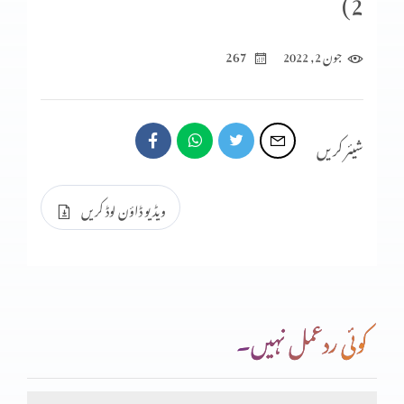
2)
دکھ درد اور خدا کے لوگ
267
جون 2, 2022
وبا اور خوفِ وبا (حصہ 2)
شیئر کریں
وبا اور خوفِ وبا
ویڈیو ڈاؤن لوڈ کریں
شناخت نامہ حصہ 1
کوئی ردعمل نہیں۔
طرح طرح کی خدمتیں