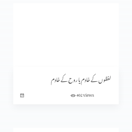
سماجی تعلقات (حصہ 1)
غلط محفلوں کو چھوڑ دیں
زنا (حصہ 2)
لفظوں کے خادم یا روح کے خادم
views
402
قِیادَت