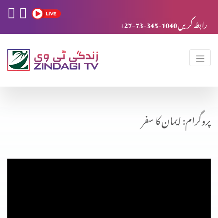
+27-73-345-1040 رابطہ کریں
پروگرام: ایمان کا سفر