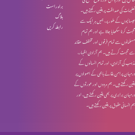
براہ راست
تعلیمات کی صداقت پر یقین رکھتے ہیں۔
انبیا ء و بزرگ – ابراہام
بلاگ
عیسائیوں کے طور پر، ہمیں ہر ایک سے
رابطہ کریں
محبت کرنا سکھایا جاتا ہے اور ہم تمام
انبیاء و بزرگ – حنوک اور نوح
مسلمانوں سے تمام فرقوں اور مختلف عقائد
سے محبت کرتے ہیں۔ ہم آزادی اظہار،
مذہب کی آزادی، اور تمام انسانوں کے
انبیاء و بزرگ – آدم اور حنوک
درمیان پرامن بقائے باہمی کے اصولوں پر
یقین رکھتے ہیں۔ ہم مردوں اور عورتوں کے
درمیان برابری پر بھی یقین رکھتے ہیں، اور
آخری جنگ – کیا تیاری ہو رہی ہے؟
ہم انسانی حقوق پر یقین رکھتے ہیں۔
مسیحیت اور سوالات؟