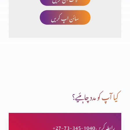
سائن اپ کریں
صلیب پر کفارہ
انبیاء و بزرگ – یوُایل نبی
تبدیلی کیسے؟ کیوں
کیا آپ کو مدد چاہئیے؟
انبیاء و بزرگ – الیشع نبی
+27-73-345-1040 رابطہ کریں