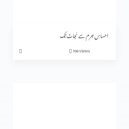
رویئے
احساسِ جرم سے نجات تک
views
396
ایمان میں کیسے آگے بڑھیں؟
تجسم المسیح
انبیا ء و بزرگ۔ زکریاہ