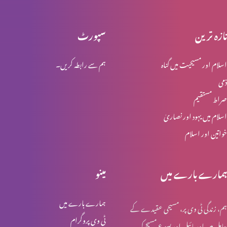
تازہ ترین
سپورٹ
انبیاء و بزرگ – موسیٰ
اسلام اور مسیحیت میں گناہ
ہم سے رابطہ کریں۔
ذمی
انبیا ء و بزرگ ۔ ایوب
صراط مستقیم
اسلام میں یہود اور نصاریٰ
خواتین اور اسلام
انبیا ء و بزرگ – یوسف
ہمارے بارے میں
مینو
انبیا ء و بزرگ – یعقوب
ہمارے بارے میں
ہم، زندگی ٹی وی پر، مسیحی عقیدے کے
ٹی وی پروگرام
حامل ہیں اور بائبل اور یسوع مسیح کی