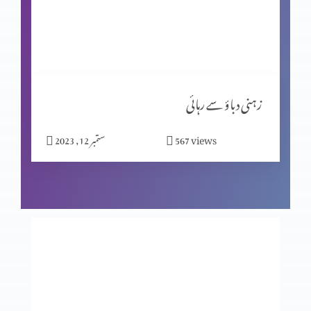
کیا جِنات نے ہیکل تعمیر کی؟ پارٹ 2
مسیحیت اور شاگردیت پارٹ 2
زہنی دباؤ سے رہائی
views
567
ستمبر 12, 2023
نیا سال کیوں مناتے ہیں؟
بے خوف قیادت
عدالت کے تخت پر کون؟ حصہ 2