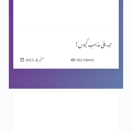
انسانی تحریر یا الہٰی مکاشفہ؟
ماضی کی داستان
تبدیلی مذہب کیوں؟
views
502
ستمبر 8, 2023
ایک مسیحی کون ہے؟
گناہ اور اس کے اثرات(موروثی گناہ)
نجات بذریعہ قربانی