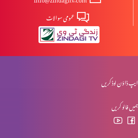
عمومی سوالات
نیا سال – میں کیا کروں؟
مذاہب میں ہم آہنگی
میڈیا ہماری پہچھن کرواتا ہے
ایپ ڈاؤن لوڈ کریں
ہمیں فالو کریں
حقیقی راستبازی کیا ہے؟
گناہ کا راج