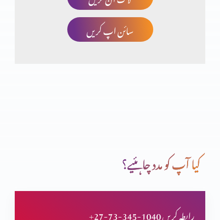
سائن اپ کریں
آنحضرت پر ایمان
اناجیل اربہ اور انجیل برنباس
باب الجنت سے داخلہ
کیا آپ کو مدد چاہئیے؟
خدا ایک ہے یا تین ؟
+27-73-345-1040 رابطہ کریں