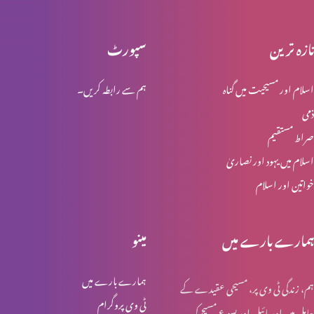
تازہ ترین
سپورٹ
تائب دل نہ ہونے والوں کی عدالت
اسلام اور مسیحیت میں گناہ
ہم سے رابطہ کریں۔
ذمی
حضرتِ یوحنا کی گواہی
صراط مستقیم
اسلام میں یہود اور نصاریٰ
خواتین اور اسلام
خدا کے حضور مقبولِ نظر
ہمارے بارے میں
مینو
لعزر کو مار ڈالنے کی کوشیش
ہمارے بارے میں
ہم، زندگی ٹی وی پر، مسیحی عقیدے کے
ٹی وی پروگرام
حامل ہیں اور بائبل اور یسوع مسیح کی