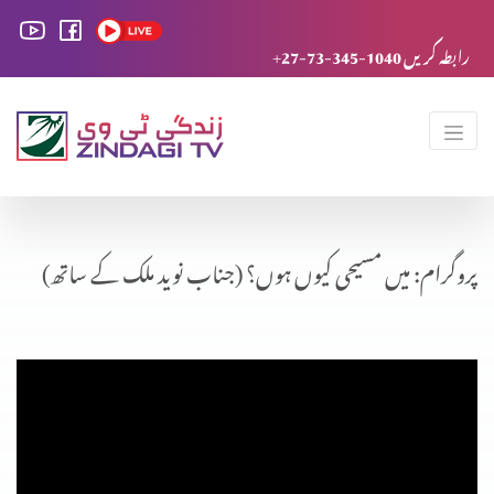
+27-73-345-1040 رابطہ کریں
پروگرام: میں مسیحی کیوں ہوں؟ (جناب نوید ملک کے ساتھ)