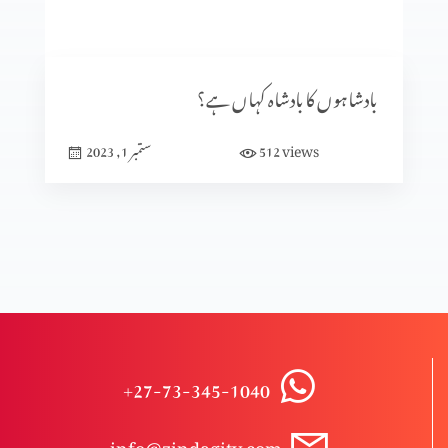
موت کے حقیقی معنی
بادشاہوں کا بادشاہ کہاں ہے؟
میرا معجزہ
views
512
ستمبر 1, 2023
میں مسیحی کیوں ہوں؟(عظیم قدیر بخش کے ساتھ)
طرز حیات
+27-73-345-1040
مسیح کی شان
info@zindagitv.com