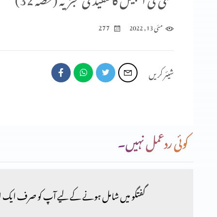
277
مئی 13, 2022
شیئر کریں
کوئی ردعمل نہیں۔
گفتگو میں شامل ہونے کے لیے آپ کو صرف ایک ا