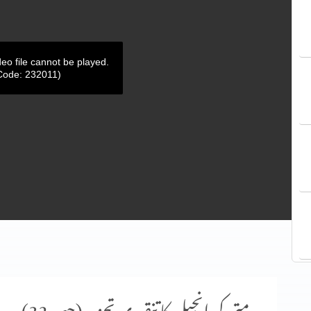
deo file cannot be played.
Code: 232011)
متی کی انجیل کا تنقیدی تجزیہ (حصہ 32)