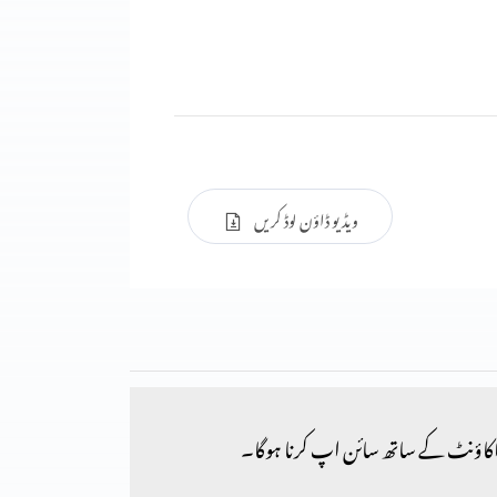
ویڈیو ڈاؤن لوڈ کریں
کاؤنٹ کے ساتھ سائن اپ کرنا ہوگا۔