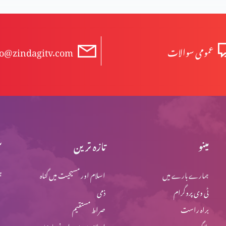
عمومی سوالات
fo@zindagitv.com
مینو
تازہ ترین
س
ہمارے بارے میں
اسلام اور مسیحیت میں گناہ
ہ
ٹی وی پروگرام
ذمی
براہ راست
صراط مستقیم
بلاگ
اسلام میں یہود اور نصاریٰ