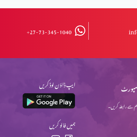
+27-73-345-1040
in
ایپ ڈاؤن لوڈ کریں
پورٹ
م سے رابطہ کریں۔
ہمیں فالو کریں