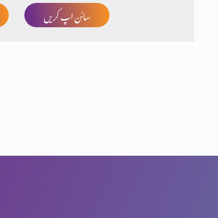
سائن اپ کریں