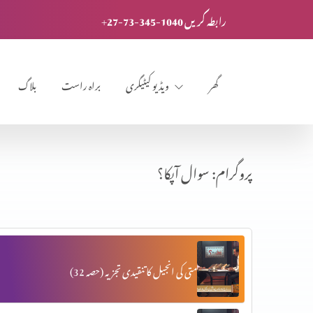
+27-73-345-1040 رابطہ کریں
گھر
ویڈیو کیٹیگری
براہ راست
بلاگ
پروگرام: سوال آپکا؟
متی کی انجیل کا تنقیدی تجزیہ (حصہ 32)