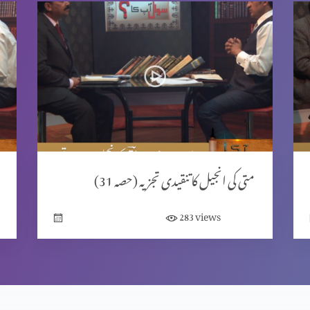
متی کی انجیل کا تنقیدی تجزیہ (حصہ 31)
views
283