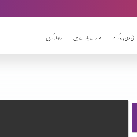
ٹی وی پروگرام
ہمارے بارے میں
رابطہ کریں