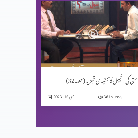
متی کی انجیل کا تنقیدی تجزیہ (حصہ 32)
views
381
مئی 16, 2023