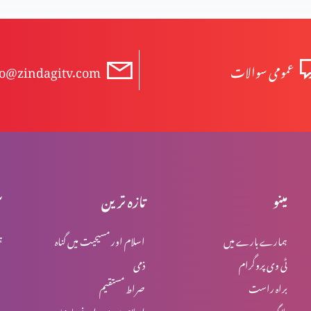
عمومی سوالات
fo@zindagitv.com
مینو
تازہ ترین
س
ہمارے بارے میں
اسلام اور مسیحیت میں گناہ
ہ
ٹی وی پروگرام
ذمی
براہ راست
صراط مستقیم
بلاگ
اسلام میں یہود اور نصاریٰ