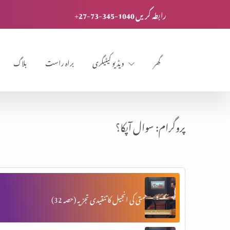
+27-73-345-1040 رابطہ کریں
گھر
ویڈیو کیٹیگری
براہ راست
بلاگ
پروگرام: سوال آپکا؟
متی کی انجیل کا تنقیدی تجزیہ (حصہ 32)