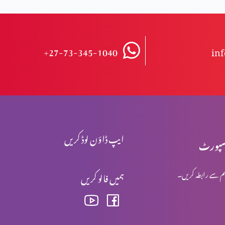
+27-73-345-1040
in
ایپ ڈاؤن لوڈ کریں
پورٹ
م سے رابطہ کریں۔
ہمیں فالو کریں