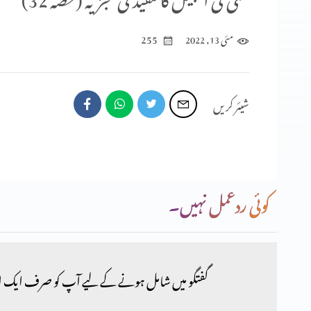
255
مئی 13, 2022
شیئر کریں
کوئی ردعمل نہیں۔
گفتگو میں شامل ہونے کے لیے آپ کو صرف ایک ا