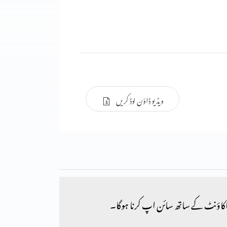
ویڈیو ڈاؤن لوڈ کریں
کاؤنٹ کے ساتھ سائن اپ کرنا ہوگا۔