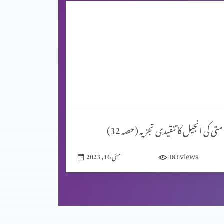
متی کی انجیل کا تنقیدی تجزیہ (حصہ 32)
views
383
مئی 16, 2023