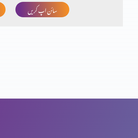
سائن اپ کریں