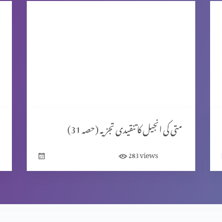
متی کی انجیل کا تنقیدی تجزیہ (حصہ 31)
views
283