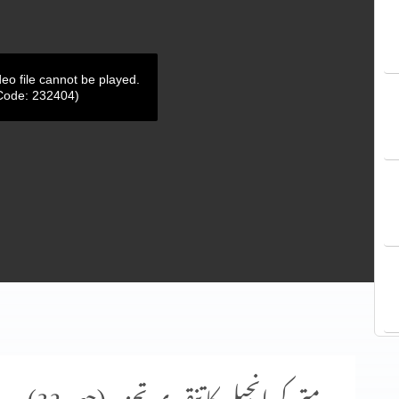
deo file cannot be played.
 Code: 232404)
متی کی انجیل کا تنقیدی تجزیہ (حصہ 32)