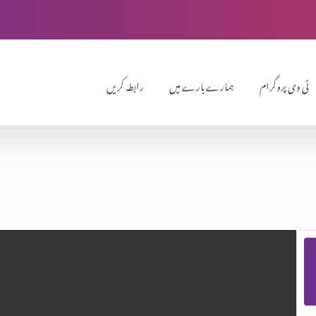
ٹی وی پروگرام
ہمارے بارے میں
رابطہ کریں