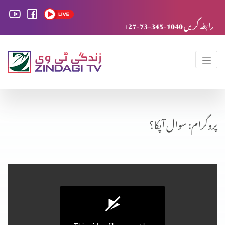
+27-73-345-1040 رابطہ کریں
پروگرام: سوال آپکا؟