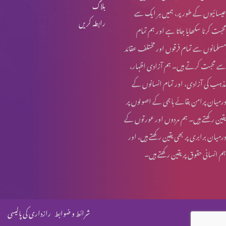
بلاگ
عیسائیوں کے طور پر، ہمیں ہر ایک سے
رابطہ کریں
محبت کرنا سکھایا جاتا ہے اور ہم تمام
مسلمانوں سے تمام فرقوں اور مختلف عقائد
سے محبت کرتے ہیں۔ ہم آزادی اظہار،
مذہب کی آزادی، اور تمام انسانوں کے
درمیان پرامن بقائے باہمی کے اصولوں پر
یقین رکھتے ہیں۔ ہم مردوں اور عورتوں کے
درمیان برابری پر بھی یقین رکھتے ہیں، اور
ہم انسانی حقوق پر یقین رکھتے ہیں۔
شرائط و ضوابط
رازداری کی پالیسی