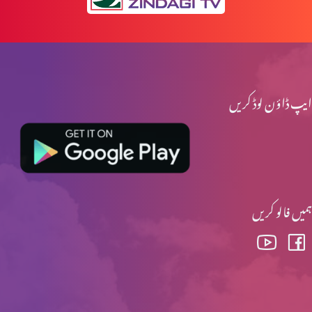
متی کی انجیل کا تنقیدی تجزیہ (پارٹ 1)
ایپ ڈاؤن لوڈ کریں
متی کی انجیل کا تنقیدی تجزیہ (حصہ 6)
ہمیں فالو کریں