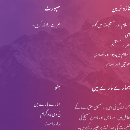
تازہ ترین
سپورٹ
اسلام اور مسیحیت میں گناہ
ہم سے رابطہ کریں۔
ذمی
صراط مستقیم
اسلام میں یہود اور نصاریٰ
خواتین اور اسلام
ہمارے بارے میں
مینو
ہمارے بارے میں
ہم، زندگی ٹی وی پر، مسیحی عقیدے کے
ٹی وی پروگرام
حامل ہیں اور بائبل اور یسوع مسیح کی
براہ راست
تعلیمات کی صداقت پر یقین رکھتے ہیں۔