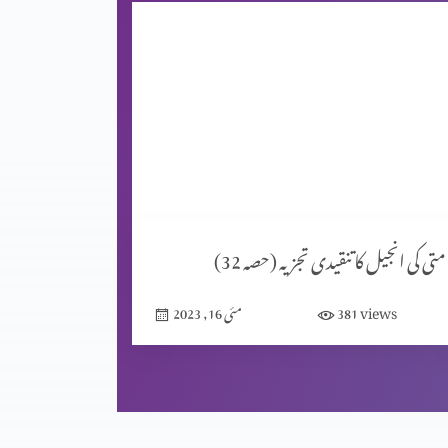
متی کی انجیل کا تنقیدی تجزیہ (حصہ 32)
views
381
مئی 16, 2023