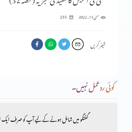
255
مئی 13, 2022
شیئر کریں
کوئی ردعمل نہیں۔
گفتگو میں شامل ہونے کے لیے آپ کو صرف ایک ا