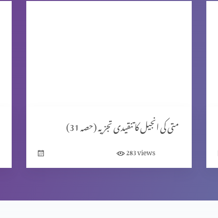
متی کی انجیل کا تنقیدی تجزیہ (حصہ 31)
views
283