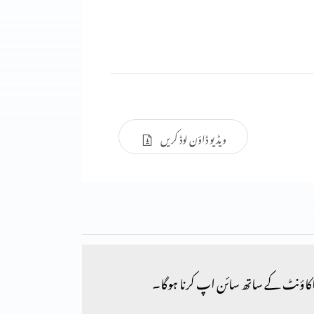
ویڈیو ڈاؤن لوڈ کریں
کاؤنٹ کے ساتھ سائن اپ کرنا ہوگا۔