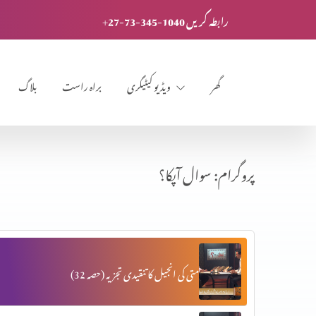
+27-73-345-1040 رابطہ کریں
گھر
ویڈیو کیٹیگری
براہ راست
بلاگ
پروگرام: سوال آپکا؟
متی کی انجیل کا تنقیدی تجزیہ (حصہ 32)