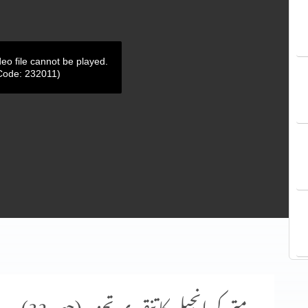
deo file cannot be played.
Code: 232011)
متی کی انجیل کا تنقیدی تجزیہ (حصہ 32)