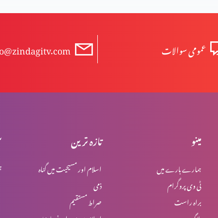
عمومی سوالات
fo@zindagitv.com
مینو
تازہ ترین
س
ہمارے بارے میں
اسلام اور مسیحیت میں گناہ
ہ
ٹی وی پروگرام
ذمی
براہ راست
صراط مستقیم
بلاگ
اسلام میں یہود اور نصاریٰ