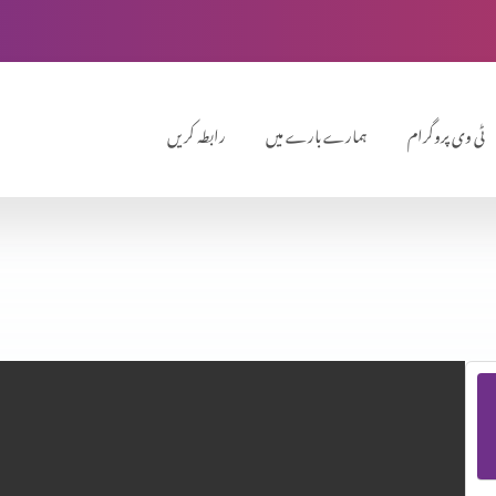
ٹی وی پروگرام
ہمارے بارے میں
رابطہ کریں