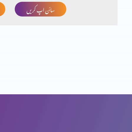
سائن اپ کریں