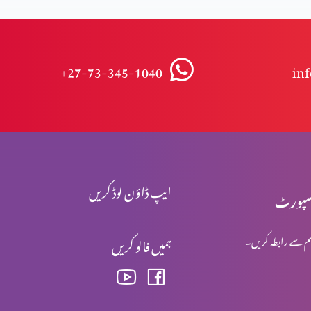
+27-73-345-1040
in
ایپ ڈاؤن لوڈ کریں
پورٹ
م سے رابطہ کریں۔
ہمیں فالو کریں