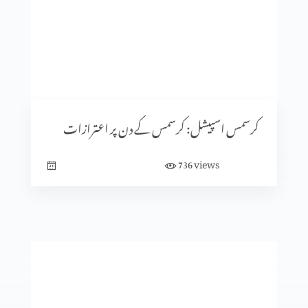
کرسمس اسپیشل: کیا جنم دن ماننے پر بت پرست مزاہب کا اثر
ہے؟
کرسمس اسپیشل: سنتِ ابراہیمی (حصہ 2)
کرسمس اسپیشل: کرسمس کے دن پر اعترازات
views
736
معافی ازروئے انجیلی بیان
کلامِ مقدس کی صداقت ازروئے آثار قدیمہ (حصہ 2)