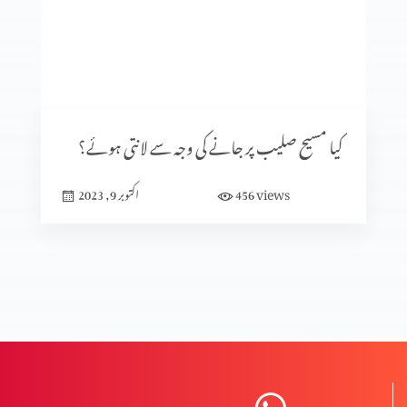
کلامِ مقدس کی صداقت ازروئے آثار قدیمہ (حصہ 1)
تعصب یا تاریخی ثبوت
کیا مسیح صلیب پر جانے کی وجہ سے لانتی ہوئے؟
views
456
اکتوبر 9, 2023
تاریخ میں پیشنگوئیوں کا کردار (حصہ 2)
تاریخ میں پیشنگوئیوں کا کردار
ردِ ابیونیت