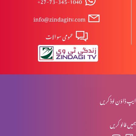
+27-73-345-1040
info@zindagitv.com
ابیونی ابتدائی مسیح کیوں نہیں ہوسکتے؟
عمومی سوالات
مسیح کی پرستش تاریخ میں
اخلاقی احتساب: حقیقی راستبازی(حصہ 2)
ایپ ڈاؤن لوڈ کریں
اخلاقی احتساب: حقیقی راستبازی(حصہ 1)
ہمیں فالو کریں
تفہیم المسیح تاریخ کے آئینے میں