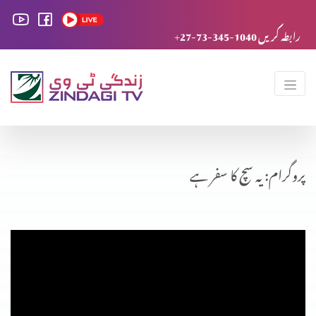
+27-73-345-1040 رابطہ کریں
پروگرام: یہ سچ کا سفر ہے