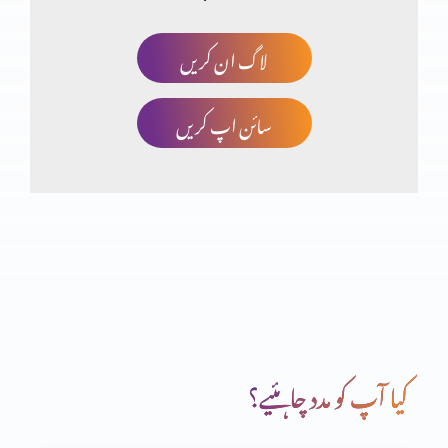
لاگ ان کریں
مسیحت توہم پرستی کا نتیجہ؟ حصہ 3
سائن اپ کریں
انجیل مقدسہ کی تاریخی شہادتیں (یوحنا اصطباغی)
مسیحت توہم پرستی کا نتیجہ؟ (حصہ دوم)
مسیحت توہم پرستی کا نتیجہ؟
کیا آپ کو مدد چاہئیے؟