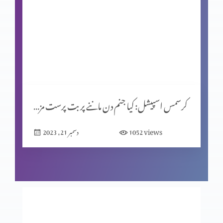
شاہِ روم طبریاس کے سکئے
روایتوں کی جانچ پرٹال کا مقصد (حصہ 2)
کرسمس اسپیشل: کیا جنم دن ماننے پر بت پرست مزاہب کا اثر ہے؟
المسیح کے پیروکار عید فسح کیوں نہیں مناتے؟
views
1052
دسمبر 21, 2023
روایتوں کی جانچھ پڑتال کا مقصد
معافی ازروئے انجیلی بیان (حصہ 2)