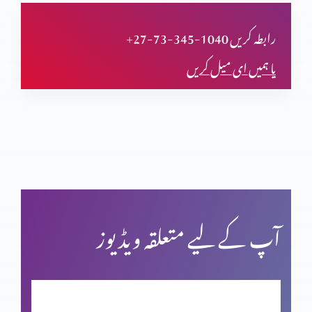
تجسم المسیح پر اعتراض
+27-73-345-1040 رابطہ کریں
یا ہمیں ای میل کریں
قیامت المسیح پر ایمان
پاک مبارک جمعہ
کرسمس اسپیشل: اسم نویسی پراعتراضات کے جوابات
آپ کے لیے متعلقہ ویڈیوز
فردوسِ مجسم