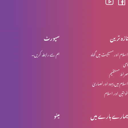
اخلاقی احتساب : اجر عظیم (حصہ 2)
تازہ ترین
سپورٹ
اسلام اور مسیحیت میں گناہ
ہم سے رابطہ کریں۔
اخلاقی احتساب : اجر عظیم (حصہ 1)
ذمی
صراط مستقیم
اخلاقی احتساب: پہاڑی واعظ (حصہ 4)
اسلام میں یہود اور نصاریٰ
خواتین اور اسلام
مِعیارالاقدار (نورمیٹیوف سائنس)
ہمارے بارے میں
مینو