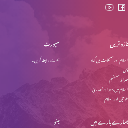
خدا کے کلام کے خادم
تازہ ترین
سپورٹ
زبان اور عم
اسلام اور مسیحیت میں گناہ
ہم سے رابطہ کریں۔
ذمی
روحوں کی آخری منزل
صراط مستقیم
اسلام میں یہود اور نصاریٰ
خواتین اور اسلام
آج کے فریسی
ہمارے بارے میں
مینو