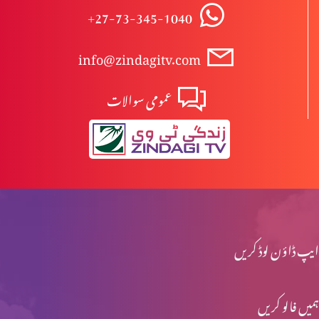
+27-73-345-1040
راستباز ہونے کے لیے ہوش میں آؤ
info@zindagitv.com
عمومی سوالات
دہ یَکی
فصل کٹنے والے مزدور
آپ کے پاس کیا ہے؟
ایپ ڈاؤن لوڈ کریں
ہمیں فالو کریں
زندگی اور موت