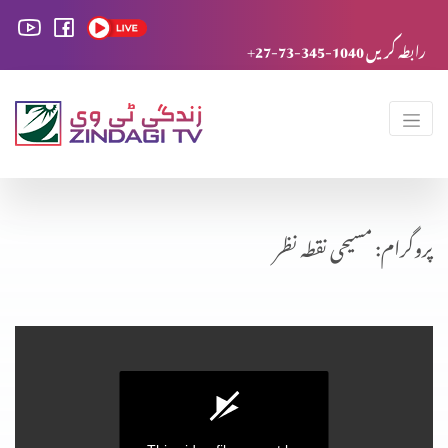
+27-73-345-1040 رابطہ کریں
پروگرام: مسیحی نقطہ نظر