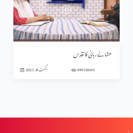
امید اور نہ امید
پان٘چویں انجیل
عشائے ربانی کا تقدس
عشاء ربانی
views
499
اگست 8, 2023
شیطان کی تخت گاہ میں رہنا
الفا اور اومیگا