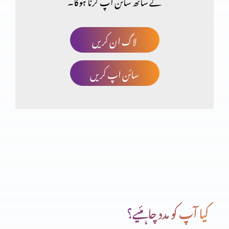
کے ساتھ سائن اپ کرنا ہوگا۔
وہ سب چیزوں کو نیا بنا دیتا ہے
لاگ ان کریں
سائن اپ کریں
برکت کو ضائع کرنا
روزہ ازروئے بائبل کیا ہے؟
کیا خداوند یسوع مسیح خدا ہے؟ (حصہ 2)
کیا آپ کو مدد چاہئیے؟
کیا خداوند یسوع مسیح خدا ہے؟