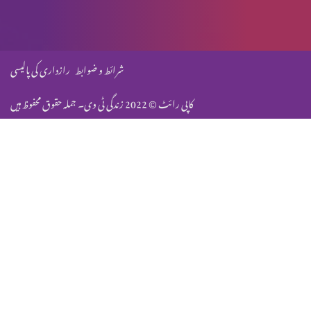
خدا کی قدرت کمزوریوں میں ظاہر ہوتی ہے
شرائط و ضوابط
رازداری کی پالیسی
کاپی رائٹ © 2022 زندگی ٹی وی۔ جملہ حقوق محفوظ ہیں
کیا شریعت کے ختم ہونے سے ہمیں کھلی چھوٹی مل گئی ہے؟
آج کے فریسی
دہ یَکی
بدعت