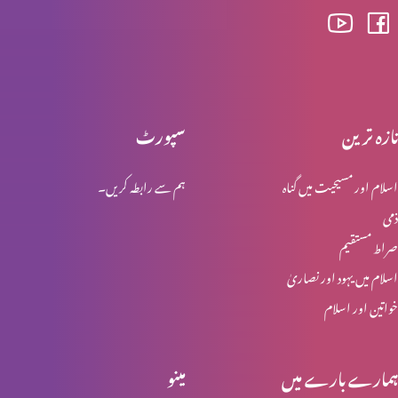
گناہ کا راج
تازہ ترین
سپورٹ
تائب دل نہ ہونے والوں کی عدالت
اسلام اور مسیحیت میں گناہ
ہم سے رابطہ کریں۔
ذمی
حضرتِ یوحنا کی گواہی
صراط مستقیم
اسلام میں یہود اور نصاریٰ
خواتین اور اسلام
خدا کے حضور مقبولِ نظر
ہمارے بارے میں
مینو