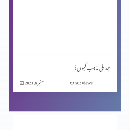
اہلِ یہود و نصرانیوں کا مفاد
انسانی تحریر یا الہٰی مکاشفہ؟
ماضی کی داستان
تبدیلی مذہب کیوں؟
views
502
ستمبر 8, 2023
ایک مسیحی کون ہے؟
گناہ اور اس کے اثرات(موروثی گناہ)