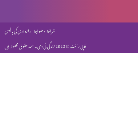
بندگانِ خدا کو مَحض دُعا کے لیے استمال کرنا
شرائط و ضوابط
رازداری کی پالیسی
کاپی رائٹ © 2022 زندگی ٹی وی۔ جملہ حقوق محفوظ ہیں
وظیفہ براہ رہائی
خودی کو بلند کرنا، کیا یہ درست ہے؟
دُعا اور دعویٰ
شِرک کیا ہے؟