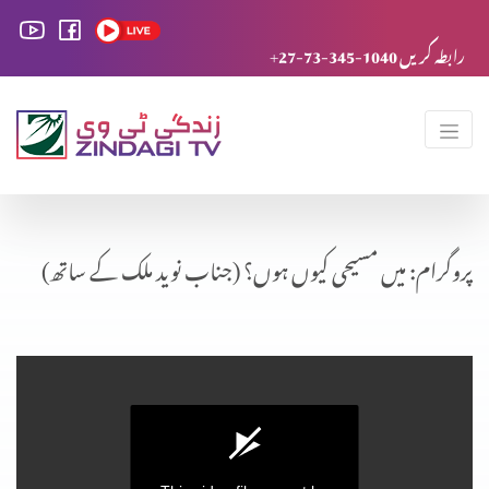
+27-73-345-1040 رابطہ کریں
پروگرام: میں مسیحی کیوں ہوں؟ (جناب نوید ملک کے ساتھ)