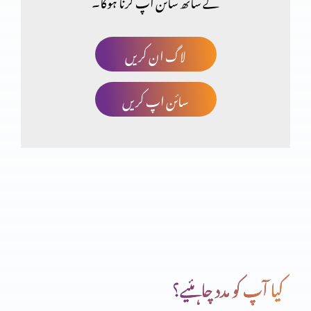
کے ساتھ سائن اپ کرنا ہوگا۔
ایب جوئی سے ممانعت
لاگ ان کریں
سائن اپ کریں
آنحضرت پر ایمان
اناجیل اربہ اور انجیل برنباس
باب الجنت سے داخلہ
کیا آپ کو مدد چاہئیے؟
خدا ایک ہے یا تین ؟