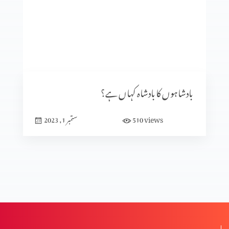
فیصلہ کی جُرات
موت کے حقیقی معنی
بادشاہوں کا بادشاہ کہاں ہے؟
میرا معجزہ
views
510
ستمبر 1, 2023
میں مسیحی کیوں ہوں؟(عظیم قدیر بخش کے ساتھ)
طرز حیات