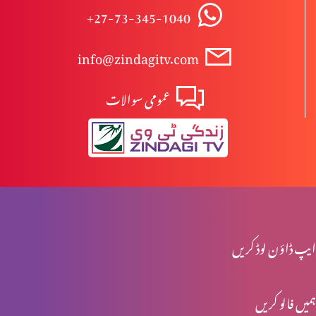
+27-73-345-1040
مسیح کی شان
info@zindagitv.com
عمومی سوالات
نیا سال – میں کیا کروں؟
مذاہب میں ہم آہنگی
میڈیا ہماری پہچھن کرواتا ہے
ایپ ڈاؤن لوڈ کریں
ہمیں فالو کریں
حقیقی راستبازی کیا ہے؟