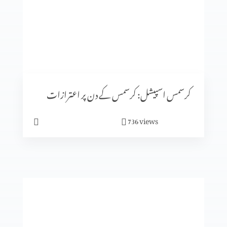
کرسمس اسپیشل: کیا جنم دن ماننے پر بت پرست مزاہب کا اثر
ہے؟
کرسمس اسپیشل: سنتِ ابراہیمی (حصہ 2)
کرسمس اسپیشل: کرسمس کے دن پر اعترازات
views
736
معافی ازروئے انجیلی بیان
کلامِ مقدس کی صداقت ازروئے آثار قدیمہ (حصہ 2)