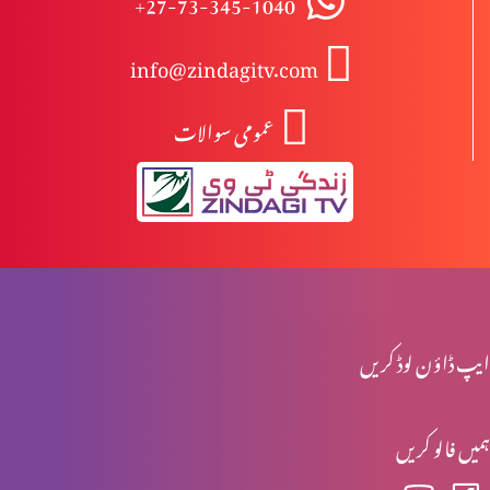
+27-73-345-1040
info@zindagitv.com
ابیونی ابتدائی مسیح کیوں نہیں ہوسکتے؟
عمومی سوالات
مسیح کی پرستش تاریخ میں
اخلاقی احتساب: حقیقی راستبازی(حصہ 2)
ایپ ڈاؤن لوڈ کریں
اخلاقی احتساب: حقیقی راستبازی(حصہ 1)
ہمیں فالو کریں
تفہیم المسیح تاریخ کے آئینے میں