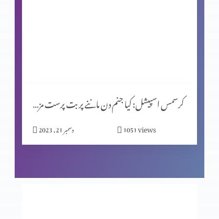
شاہِ روم طبریاس کے سکئے
روایتوں کی جانچ پرٹال کا مقصد (حصہ 2)
کرسمس اسپیشل: کیا جنم دن ماننے پر بت پرست مزاہب کا اثر ہے؟
المسیح کے پیروکار عید فسح کیوں نہیں مناتے؟
views
1051
دسمبر 21, 2023
روایتوں کی جانچھ پڑتال کا مقصد
معافی ازروئے انجیلی بیان (حصہ 2)