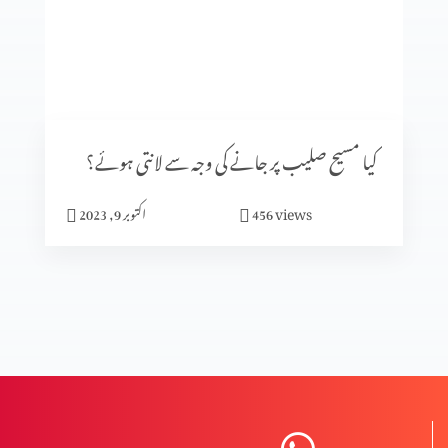
کلامِ مقدس کی صداقت ازروئے آثار قدیمہ (حصہ 1)
تعصب یا تاریخی ثبوت
کیا مسیح صلیب پر جانے کی وجہ سے لانتی ہوئے؟
views
456
اکتوبر 9, 2023
تاریخ میں پیشنگوئیوں کا کردار (حصہ 2)
تاریخ میں پیشنگوئیوں کا کردار
ردِ ابیونیت