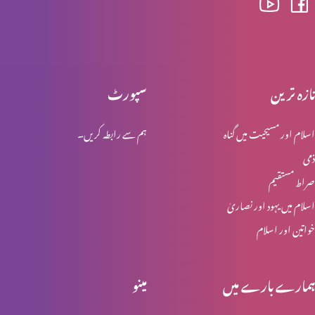
اخلاقی احتساب : اجر عظیم (حصہ 2)
تازہ ترین
سپورٹ
اسلام اور مسیحیت میں گناہ
ہم سے رابطہ کریں۔
اخلاقی احتساب : اجر عظیم (حصہ 1)
ذمی
صراط مستقیم
اخلاقی احتساب: پہاڑی واعظ (حصہ 4)
اسلام میں یہود اور نصاریٰ
خواتین اور اسلام
مِعیارالاقدار (نورمیٹیوف سائنس)
ہمارے بارے میں
مینو