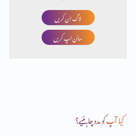
لاگ ان کریں
مسیحت توہم پرستی کا نتیجہ؟ حصہ 3
سائن اپ کریں
انجیل مقدسہ کی تاریخی شہادتیں (یوحنا اصطباغی)
مسیحت توہم پرستی کا نتیجہ؟ (حصہ دوم)
مسیحت توہم پرستی کا نتیجہ؟
کیا آپ کو مدد چاہئیے؟