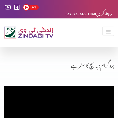
+27-73-345-1040 رابطہ کریں
پروگرام: یہ سچ کا سفر ہے