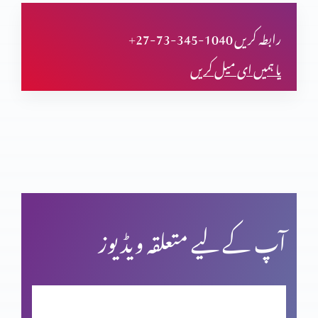
تجسم المسیح پر اعتراض
+27-73-345-1040 رابطہ کریں
یا ہمیں ای میل کریں
قیامت المسیح پر ایمان
پاک مبارک جمعہ
کرسمس اسپیشل: اسم نویسی پراعتراضات کے جوابات
آپ کے لیے متعلقہ ویڈیوز
فردوسِ مجسم