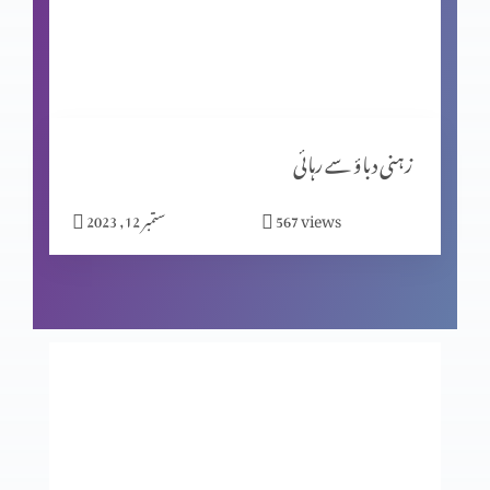
کیا جِنات نے ہیکل تعمیر کی؟ پارٹ 2
مسیحیت اور شاگردیت پارٹ 2
زہنی دباؤ سے رہائی
views
567
ستمبر 12, 2023
نیا سال کیوں مناتے ہیں؟
بے خوف قیادت
عدالت کے تخت پر کون؟ حصہ 2