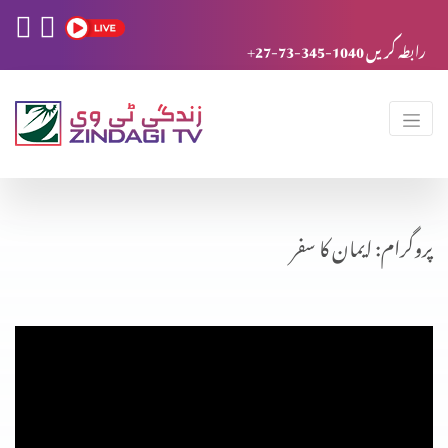
+27-73-345-1040 رابطہ کریں
پروگرام: ایمان کا سفر