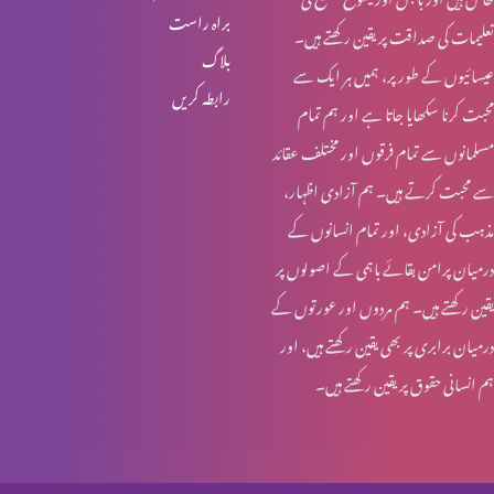
براہ راست
تعلیمات کی صداقت پر یقین رکھتے ہیں۔
انبیا ء و بزرگ – ابراہام
بلاگ
عیسائیوں کے طور پر، ہمیں ہر ایک سے
رابطہ کریں
محبت کرنا سکھایا جاتا ہے اور ہم تمام
انبیاء و بزرگ – حنوک اور نوح
مسلمانوں سے تمام فرقوں اور مختلف عقائد
سے محبت کرتے ہیں۔ ہم آزادی اظہار،
مذہب کی آزادی، اور تمام انسانوں کے
انبیاء و بزرگ – آدم اور حنوک
درمیان پرامن بقائے باہمی کے اصولوں پر
یقین رکھتے ہیں۔ ہم مردوں اور عورتوں کے
درمیان برابری پر بھی یقین رکھتے ہیں، اور
آخری جنگ – کیا تیاری ہو رہی ہے؟
ہم انسانی حقوق پر یقین رکھتے ہیں۔
مسیحیت اور سوالات؟