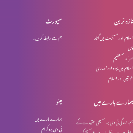
تازہ ترین
سپورٹ
انبیاء و بزرگ – موسیٰ
اسلام اور مسیحیت میں گناہ
ہم سے رابطہ کریں۔
ذمی
انبیا ء و بزرگ ۔ ایوب
صراط مستقیم
اسلام میں یہود اور نصاریٰ
خواتین اور اسلام
انبیا ء و بزرگ – یوسف
ہمارے بارے میں
مینو
انبیا ء و بزرگ – یعقوب
ہمارے بارے میں
ہم، زندگی ٹی وی پر، مسیحی عقیدے کے
ٹی وی پروگرام
حامل ہیں اور بائبل اور یسوع مسیح کی