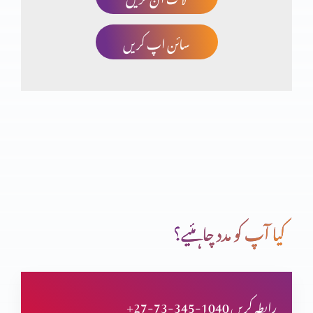
سائن اپ کریں
صلیب پر کفارہ
انبیاء و بزرگ – یوُایل نبی
تبدیلی کیسے؟ کیوں
کیا آپ کو مدد چاہئیے؟
انبیاء و بزرگ – الیشع نبی
+27-73-345-1040 رابطہ کریں