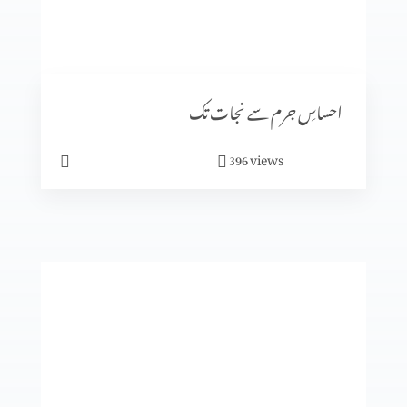
رویئے
احساسِ جرم سے نجات تک
views
396
ایمان میں کیسے آگے بڑھیں؟
تجسم المسیح
انبیا ء و بزرگ۔ زکریاہ