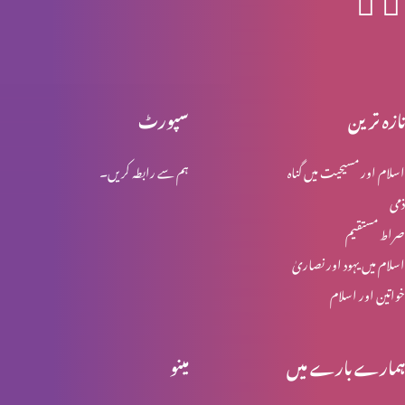
اخلاقی احتساب : اجر عظیم (حصہ 2)
تازہ ترین
سپورٹ
اسلام اور مسیحیت میں گناہ
ہم سے رابطہ کریں۔
اخلاقی احتساب : اجر عظیم (حصہ 1)
ذمی
صراط مستقیم
اخلاقی احتساب: پہاڑی واعظ (حصہ 4)
اسلام میں یہود اور نصاریٰ
خواتین اور اسلام
مِعیارالاقدار (نورمیٹیوف سائنس)
ہمارے بارے میں
مینو