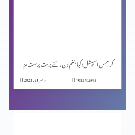
شاہِ روم طبریاس کے سکئے
روایتوں کی جانچ پرٹال کا مقصد (حصہ 2)
کرسمس اسپیشل: کیا جنم دن ماننے پر بت پرست مزاہب کا اثر ہے؟
المسیح کے پیروکار عید فسح کیوں نہیں مناتے؟
views
1052
دسمبر 21, 2023
روایتوں کی جانچھ پڑتال کا مقصد
معافی ازروئے انجیلی بیان (حصہ 2)