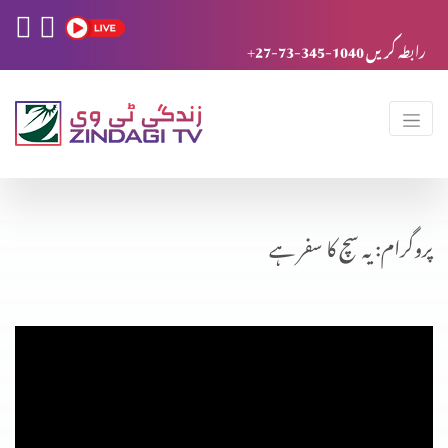
+27-73-345-1040 رابطہ کریں
پروگرام: یہ سچ کا سفر ہے