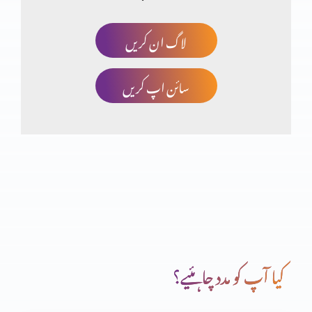
لاگ ان کریں
مسیحت توہم پرستی کا نتیجہ؟ حصہ 3
سائن اپ کریں
انجیل مقدسہ کی تاریخی شہادتیں (یوحنا اصطباغی)
مسیحت توہم پرستی کا نتیجہ؟ (حصہ دوم)
مسیحت توہم پرستی کا نتیجہ؟
کیا آپ کو مدد چاہئیے؟