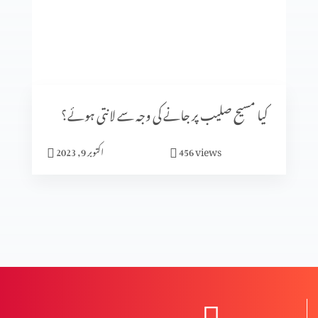
کلامِ مقدس کی صداقت ازروئے آثار قدیمہ (حصہ 1)
تعصب یا تاریخی ثبوت
کیا مسیح صلیب پر جانے کی وجہ سے لانتی ہوئے؟
views
456
اکتوبر 9, 2023
تاریخ میں پیشنگوئیوں کا کردار (حصہ 2)
تاریخ میں پیشنگوئیوں کا کردار
ردِ ابیونیت