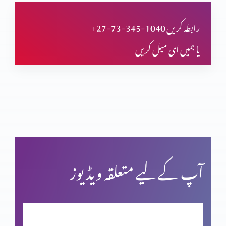
تجسم المسیح پر اعتراض
+27-73-345-1040 رابطہ کریں
یا ہمیں ای میل کریں
قیامت المسیح پر ایمان
پاک مبارک جمعہ
کرسمس اسپیشل: اسم نویسی پراعتراضات کے جوابات
آپ کے لیے متعلقہ ویڈیوز
فردوسِ مجسم