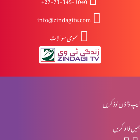
+27-73-345-1040
info@zindagitv.com
ابیونی ابتدائی مسیح کیوں نہیں ہوسکتے؟
عمومی سوالات
مسیح کی پرستش تاریخ میں
اخلاقی احتساب: حقیقی راستبازی(حصہ 2)
ایپ ڈاؤن لوڈ کریں
اخلاقی احتساب: حقیقی راستبازی(حصہ 1)
ہمیں فالو کریں
تفہیم المسیح تاریخ کے آئینے میں