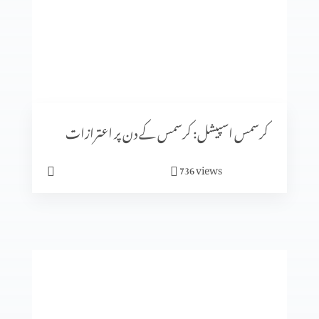
کرسمس اسپیشل: کیا جنم دن ماننے پر بت پرست مزاہب کا اثر
ہے؟
کرسمس اسپیشل: سنتِ ابراہیمی (حصہ 2)
کرسمس اسپیشل: کرسمس کے دن پر اعترازات
views
736
معافی ازروئے انجیلی بیان
کلامِ مقدس کی صداقت ازروئے آثار قدیمہ (حصہ 2)