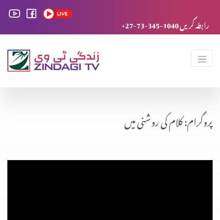
+27-73-345-1040 رابطہ کریں
پروگرام: کلام کی روشنی میں