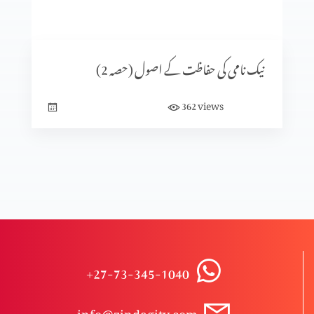
ترجموں کی افادیت اور ضرورت
نیک نامی کی حفاظت کے اصول (حصہ 2)
غزل الغزلات
views
362
عقیدہِ تصوف
بائبل مقدس کا ادب (حصہ 3)
+27-73-345-1040
بائبل مقدس کا ادب (حصہ 2)
info@zindagitv.com