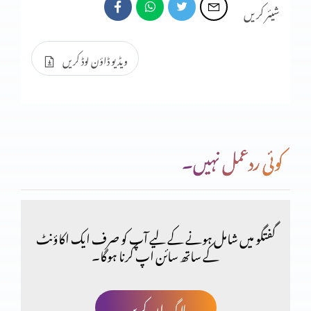
شیئر کریں
انسان کو استحکام کیوں نہیں؟
ویڈیو ڈاؤن لوڈ کریں
انسان کو استحکام کیوں نہیں؟
کوئی ردعمل نہیں۔
انسان کا اکیلا رہنا اچھا کیوں نہیں؟ (حصہ دوم)
400 سال خدا کی خاموشی
گفتگو میں شامل ہونے کے لیے آپ کو صرف ایک اکاؤنٹ
کے ساتھ سائن اپ کرنا ہوگا۔
انسان کا اکیلا رہنا اچھا کیوں نہیں؟
لاگ ان کریں