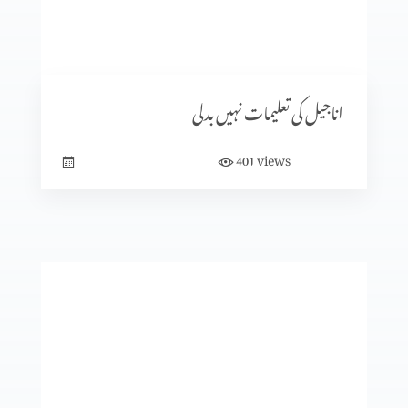
محبوب کی فوقیت اور فضیلت (حصہ 1)
اناجیل کی تعلیمات نہیں بدلی
views
401
دور کریں یا عبور کریں (حصہ 2)
دور کرائیں یا عبور کریں (حصہ 1)
ترجموں کی افادیت اور ضرورت (حصہ 2)