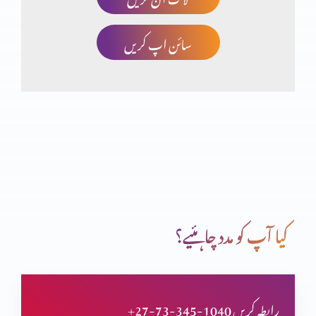
سائن اپ کریں
نیک اور پاک لوگوں میں فرق ازروئے بائبل مقدس (حصہ 2)
نیک اور پاک لوگوں میں فرق ازروئے بائبل مقدس (حصہ 1)
ztkrme156
کیا آپ کو مدد چاہئیے؟
الٰہی حکمت حکومت کے لیے ضروری کیوں ہے؟
+27-73-345-1040 رابطہ کریں