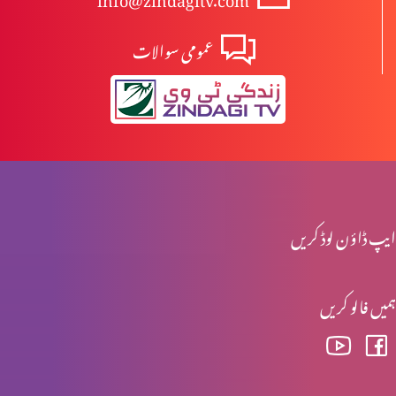
عمومی سوالات
بائبل مقدس کا ادب (حصہ 1)
مسیح کا تجسم
ازدواجی بد انوانیاں ازروئے بائبل مقدس
ایپ ڈاؤن لوڈ کریں
ہمیں فالو کریں
مسیحی تصورِ ازدواج (حصہ 3)
مسیحی تصورِ ازدواج (حصہ 2)