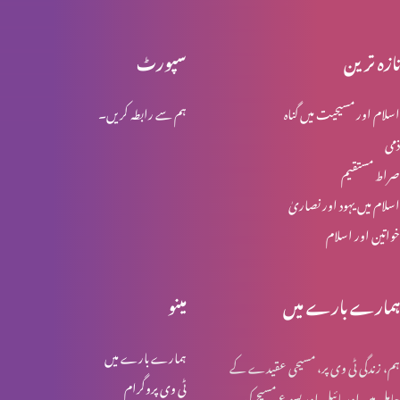
تازہ ترین
سپورٹ
مسیحی تصورِ ازدواج (حصہ 1)
اسلام اور مسیحیت میں گناہ
ہم سے رابطہ کریں۔
ذمی
عید ولادت المسیح (حصہ 2)
صراط مستقیم
اسلام میں یہود اور نصاریٰ
خواتین اور اسلام
عید ولادت المسیح (حصہ 1)
ہمارے بارے میں
مینو
عید قیامت المسیح کی خاص نشست (پارٹ 2)
ہمارے بارے میں
ہم، زندگی ٹی وی پر، مسیحی عقیدے کے
ٹی وی پروگرام
حامل ہیں اور بائبل اور یسوع مسیح کی