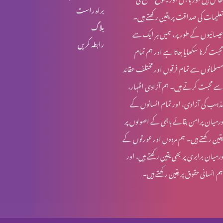
براہ راست
تعلیمات کی صداقت پر یقین رکھتے ہیں۔
عید قیامت المسیح کی خاص نشست (پارٹ 1)
بلاگ
عیسائیوں کے طور پر، ہمیں ہر ایک سے
رابطہ کریں
محبت کرنا سکھایا جاتا ہے اور ہم تمام
عید ولادت المنجی
مسلمانوں سے تمام فرقوں اور مختلف عقائد
سے محبت کرتے ہیں۔ ہم آزادی اظہار،
مذہب کی آزادی، اور تمام انسانوں کے
فرشتوں میں جماعتی بندش (پارٹ 2)
درمیان پرامن بقائے باہمی کے اصولوں پر
یقین رکھتے ہیں۔ ہم مردوں اور عورتوں کے
درمیان برابری پر بھی یقین رکھتے ہیں، اور
فرشتوں میں جماعتی بندش (پارٹ 1)
ہم انسانی حقوق پر یقین رکھتے ہیں۔
فرشتوں کی بارگشتگی (پارٹ 3)