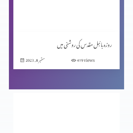
فلسفہِ حیات ازروئےِ حضرت سلیمان
واعظ کی کتاب کا تعارف
روزہ بائبل مقدس کی روشنی میں
views
419
ستمبر 8, 2023
کلیسیا کو نیا لقب کیوں دیا گیا؟ (حصہ 2)
عشق ِالٰہی میں رانجھا ہونا
محبوب کی فوقیت اور فضیلت (حصہ 2)