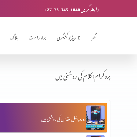
+27-73-345-1040 رابطہ کریں
گھر
ویڈیو کیٹیگری
براہ راست
بلاگ
پروگرام: کلام کی روشنی میں
روزہ بائبل مقدس کی روشنی میں