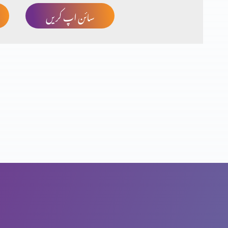
سائن اپ کریں