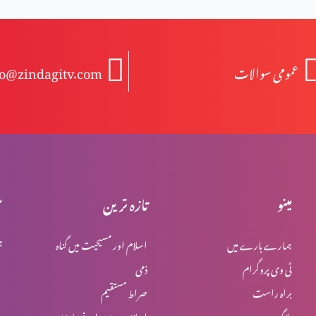
عمومی سوالات
fo@zindagitv.com
مینو
تازہ ترین
س
ہمارے بارے میں
اسلام اور مسیحیت میں گناہ
ہ
ٹی وی پروگرام
ذمی
براہ راست
صراط مستقیم
بلاگ
اسلام میں یہود اور نصاریٰ