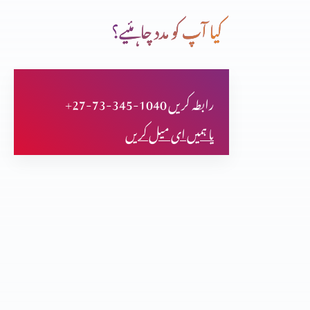
کیا آپ کو مدد چاہئیے؟
انسان کا اکیلا رہنا اچھا کیوں نہیں؟ (حصہ دوم)
+27-73-345-1040 رابطہ کریں
400 سال خدا کی خاموشی
یا ہمیں ای میل کریں
انسان کا اکیلا رہنا اچھا کیوں نہیں؟
نیک اور پاک لوگوں میں فرق ازروئے بائبل مقدس (حصہ 2)