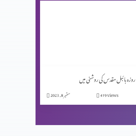
روزہ بائبل مقدس کی روشنی میں
views
419
ستمبر 8, 2023