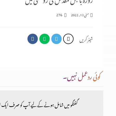
276
مئی 13, 2022
شیئر کریں
کوئی ردعمل نہیں۔
گفتگو میں شامل ہونے کے لیے آپ کو صرف ایک ا