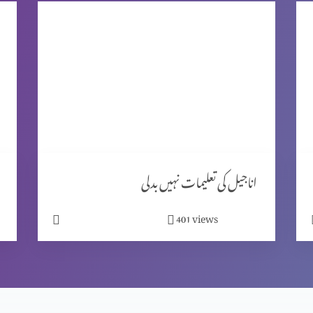
اناجیل کی تعلیمات نہیں بدلی
views
401