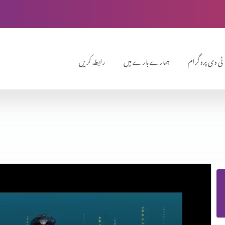
ٹی وی پروگرام
ہمارے بارے میں
رابطہ کریں