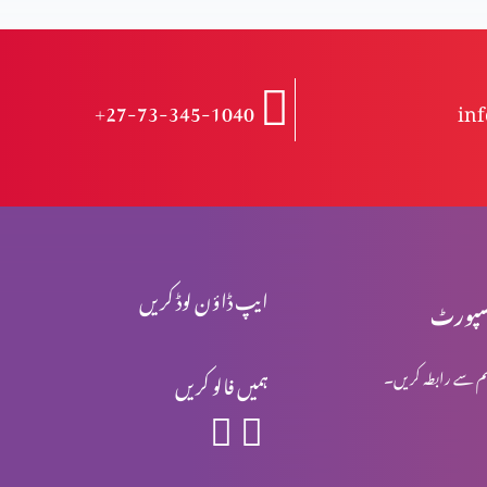
+27-73-345-1040
in
ایپ ڈاؤن لوڈ کریں
پورٹ
م سے رابطہ کریں۔
ہمیں فالو کریں