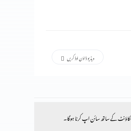
ویڈیو ڈاؤن لوڈ کریں
کاؤنٹ کے ساتھ سائن اپ کرنا ہوگا۔