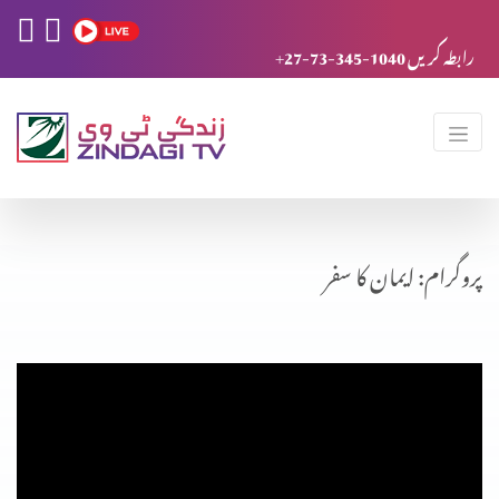
+27-73-345-1040 رابطہ کریں
پروگرام: ایمان کا سفر