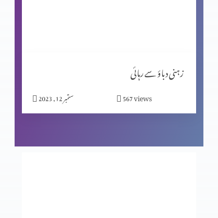
کیا جِنات نے ہیکل تعمیر کی؟ پارٹ 2
مسیحیت اور شاگردیت پارٹ 2
زہنی دباؤ سے رہائی
views
567
ستمبر 12, 2023
نیا سال کیوں مناتے ہیں؟
بے خوف قیادت
عدالت کے تخت پر کون؟ حصہ 2