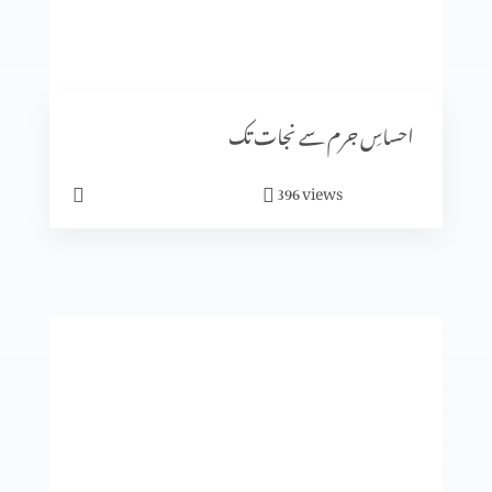
رویئے
احساسِ جرم سے نجات تک
views
396
ایمان میں کیسے آگے بڑھیں؟
تجسم المسیح
انبیا ء و بزرگ۔ زکریاہ