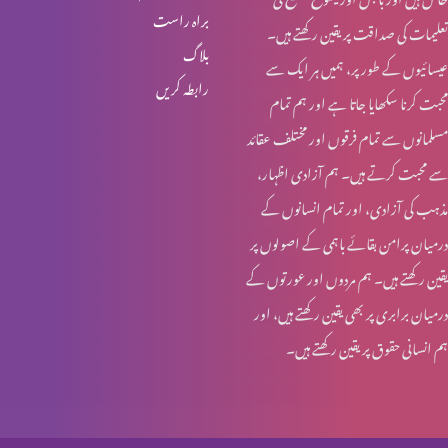
براہ راست
تعلیمات کی صداقت پر یقین رکھتے ہیں۔
انبیا ء و بزرگ – ابراہام
بلاگ
عیسائیوں کے طور پر، ہمیں ہر ایک سے
رابطہ کریں
محبت کرنا سکھایا جاتا ہے اور ہم تمام
انبیاء و بزرگ – حنوک اور نوح
مسلمانوں سے تمام فرقوں اور مختلف عقائد
سے محبت کرتے ہیں۔ ہم آزادی اظہار،
مذہب کی آزادی، اور تمام انسانوں کے
انبیاء و بزرگ – آدم اور حنوک
درمیان پرامن بقائے باہمی کے اصولوں پر
یقین رکھتے ہیں۔ ہم مردوں اور عورتوں کے
درمیان برابری پر بھی یقین رکھتے ہیں، اور
آخری جنگ – کیا تیاری ہو رہی ہے؟
ہم انسانی حقوق پر یقین رکھتے ہیں۔
مسیحیت اور سوالات؟