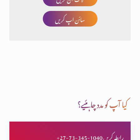
سائن اپ کریں
صلیب پر کفارہ
انبیاء و بزرگ – یوُایل نبی
تبدیلی کیسے؟ کیوں
کیا آپ کو مدد چاہئیے؟
انبیاء و بزرگ – الیشع نبی
+27-73-345-1040 رابطہ کریں