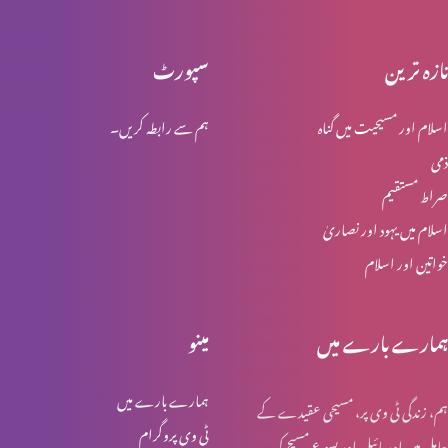
تازہ ترین
سپورٹ
انبیاء و بزرگ – موسیٰ
اسلام اور مسیحیت میں گناہ
ہم سے رابطہ کریں۔
ذمی
انبیا ء و بزرگ ۔ ایوب
صراط مستقیم
اسلام میں یہود اور نصاریٰ
خواتین اور اسلام
انبیا ء و بزرگ – یوسف
ہمارے بارے میں
مینو
انبیا ء و بزرگ – یعقوب
ہمارے بارے میں
ہم، زندگی ٹی وی پر، مسیحی عقیدے کے
ٹی وی پروگرام
حامل ہیں اور بائبل اور یسوع مسیح کی