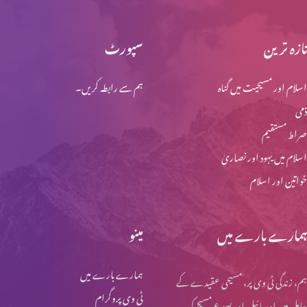
تازہ ترین
سپورٹ
محبت کو ذوال نہیں
اسلام اور مسیحیت میں گناہ
ہم سے رابطہ کریں۔
ذمی
ابدی محبت
صراط مستقیم
اسلام میں یہود اور نصاریٰ
خواتین اور اسلام
مسیح خدا کی قدرت اور حکمت
ہمارے بارے میں
مینو
لازوال میراث
ہمارے بارے میں
ہم، زندگی ٹی وی پر، مسیحی عقیدے کے
ٹی وی پروگرام
حامل ہیں اور بائبل اور یسوع مسیح کی