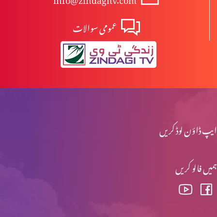
عمومی سوالات
آزادی اور غلامی
راہ اور حق اور زندگی میں ہوں
میرے پاس آؤ
ایپ ڈاؤن لوڈ کریں
ہمیں فالو کریں
خدا ہمارے ساتھ
خدا کی محبت – سارہ نظری