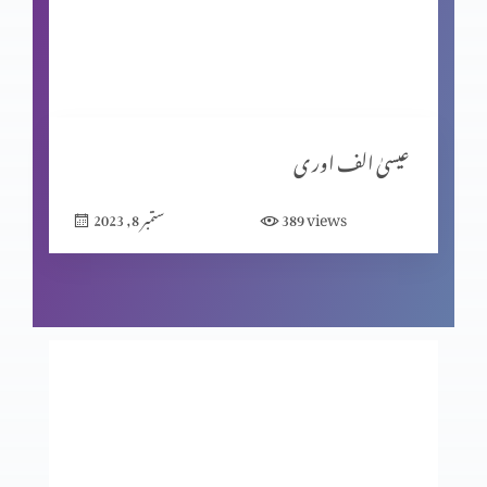
مبیرِ عتب کو خدا کی یاد
گنا ہ کی مزدوری
عیسیٰ الف اور ی
views
389
ستمبر 8, 2023
خدا اور ہم
جا اور منادی کر
خواہش