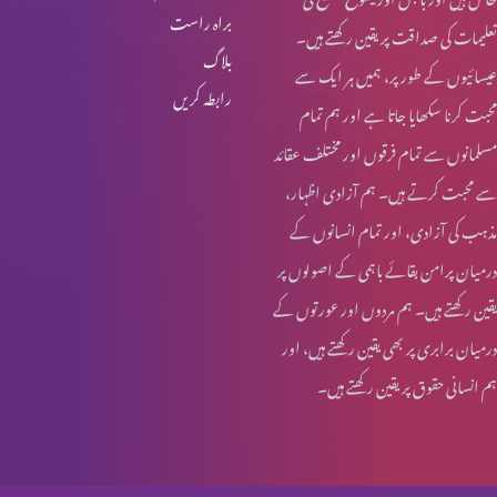
براہ راست
تعلیمات کی صداقت پر یقین رکھتے ہیں۔
یسوع – ہماری زندہ امید
بلاگ
عیسائیوں کے طور پر، ہمیں ہر ایک سے
رابطہ کریں
محبت کرنا سکھایا جاتا ہے اور ہم تمام
تجسمِ نورِ جہاں
مسلمانوں سے تمام فرقوں اور مختلف عقائد
سے محبت کرتے ہیں۔ ہم آزادی اظہار،
مذہب کی آزادی، اور تمام انسانوں کے
ایمانویل: خدا ہمارے ساتھ
درمیان پرامن بقائے باہمی کے اصولوں پر
یقین رکھتے ہیں۔ ہم مردوں اور عورتوں کے
درمیان برابری پر بھی یقین رکھتے ہیں، اور
عیدِ میلادِ مسیح: مبارکباد
ہم انسانی حقوق پر یقین رکھتے ہیں۔
عیدِ میلادِ مسیح: مبارکباد