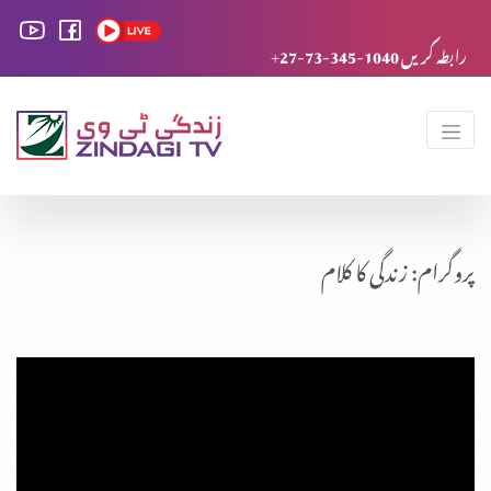
+27-73-345-1040 رابطہ کریں
پروگرام: زندگی کا کلام