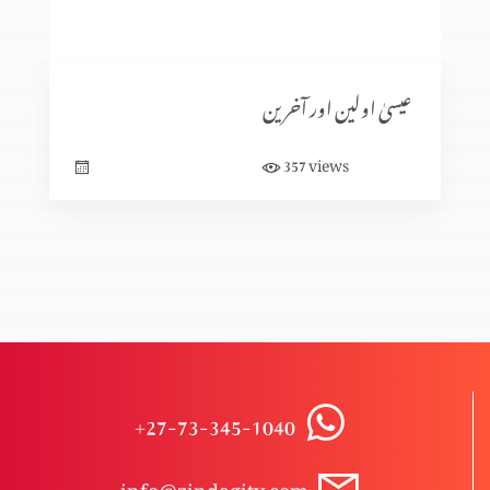
کیا ہم خدا سے بھاگ سکتے ہیں؟
عیسیٰ اولین اور آخرین
ابدی سلامتی
views
357
حقیقی سلامتی
کیا آپ پریشان ہیں؟
+27-73-345-1040
مجھ گنہگار پر رحم فرما
info@zindagitv.com