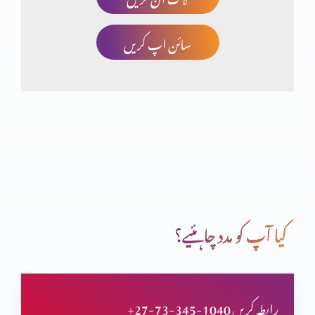
سائن اپ کریں
چھوٹا کون اور بڑا کون؟
انسان کی خودغرضی اور خدا کا فضل
اب میں دیکھوں گا تم کیسے بچوگے
کیا آپ کو مدد چاہئیے؟
خداوند شفقت میں غنی
+27-73-345-1040 رابطہ کریں