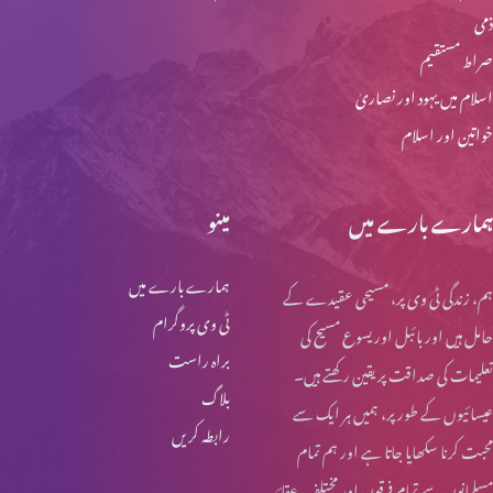
ذمی
صراط مستقیم
اسلام میں یہود اور نصاریٰ
خواتین اور اسلام
ہمارے بارے میں
مینو
ہمارے بارے میں
ہم، زندگی ٹی وی پر، مسیحی عقیدے کے
ٹی وی پروگرام
حامل ہیں اور بائبل اور یسوع مسیح کی
براہ راست
تعلیمات کی صداقت پر یقین رکھتے ہیں۔
بلاگ
عیسائیوں کے طور پر، ہمیں ہر ایک سے
رابطہ کریں
محبت کرنا سکھایا جاتا ہے اور ہم تمام
مسلمانوں سے تمام فرقوں اور مختلف عقائد