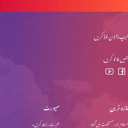
ایپ ڈاؤن لوڈ کریں
ہمیں فالو کریں
تازہ ترین
سپورٹ
اسلام اور مسیحیت میں گناہ
ہم سے رابطہ کریں۔