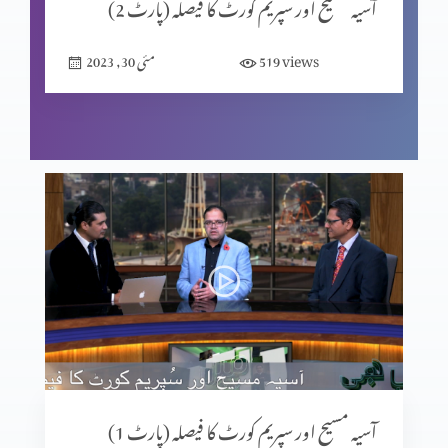
آسیہ مسیح اور سپریم کورٹ کا فیصلہ (پارٹ 2)
views
519
مئی 30, 2023
مسیحی قیادت کا مستقبل (حصہ 1)
مردم شماری یا مسیحی نسل کشی
بھولے بسرے محسنِ پاکستان
پاکستانی مسیحی سیاستدان،وقت کی ضرورت
آسیہ مسیح اور سپریم کورٹ کا فیصلہ (پارٹ 1)