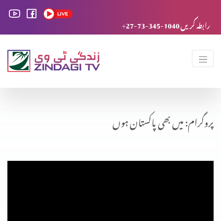
+27-73-345-1040 رابطہ کریں
پروگرام: میں بھی پاکستان ہوں