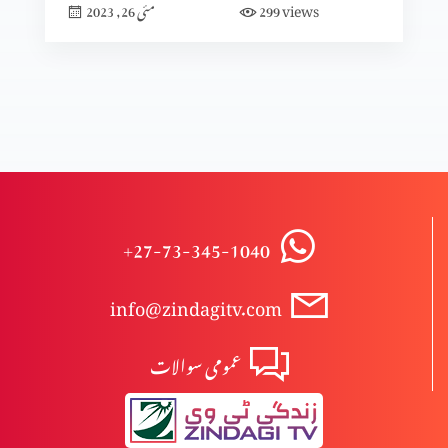
views
299
مئی 26, 2023
+27-73-345-1040
info@zindagitv.com
عمومی سوالات