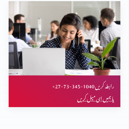
پاکستانی مسیحی کے حق کی آواز اٹھانا
نوجوان قیادت کی تیاری
نئے حکم کی ذمّے داری
+27-73-345-1040 رابطہ کریں
آئینِ پاکستان میں اقلیتوں کے ساتھ اِنصاف
یا ہمیں ای میل کریں
پاکستان ما مظہبی عقلیتیں ظلم و ستم کا شکار