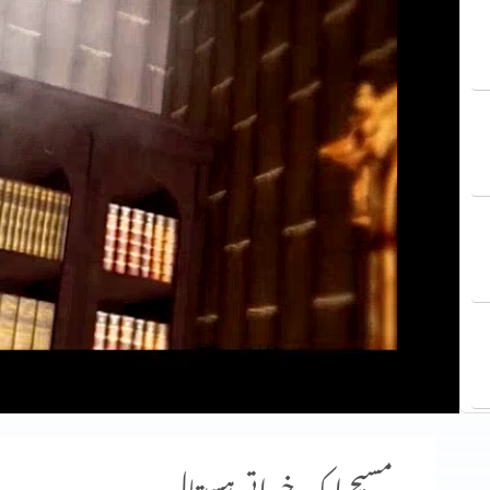
مسیح ایک خیراتی ہسپتال