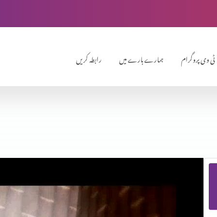
ٹی وی پروگرام
ہمارے بارے میں
رابطہ کریں