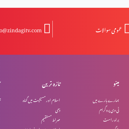
عمومی سوالات
fo@zindagitv.com
مینو
تازہ ترین
س
ہمارے بارے میں
اسلام اور مسیحیت میں گناہ
ہ
ٹی وی پروگرام
ذمی
براہ راست
صراط مستقیم
بلاگ
اسلام میں یہود اور نصاریٰ