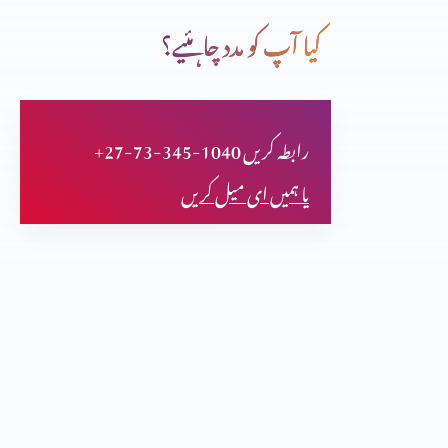
کیا آپ کو مدد چاہئیے؟
کرسمس اسپیشل
+27-73-345-1040 رابطہ کریں
مورس بکیلے فرعون کی ممی پر تحقیق کر کے مسلمان ہوگا
یا ہمیں ای میل کریں
مسیح یسوع کے بارے میں پیشن گوئیاں
تثلیث (حصہ 2)