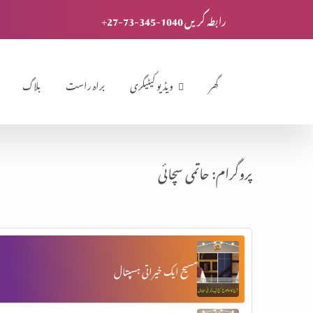
+27-73-345-1040 رابطہ کریں
گھر
ویڈیو کیٹیگری
براہ راست
بلاگ
پروگرام: حاتمی سچائی
مسیح ایک خیراتی ہسپتال