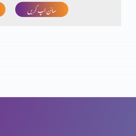
سائن اپ کریں