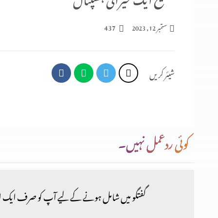
437
ستمبر 12, 2023
شیئر کریں
کوئی ردعمل نہیں۔
گفتگو میں شامل ہونے کے لیے آپ کو صرف ایک ا