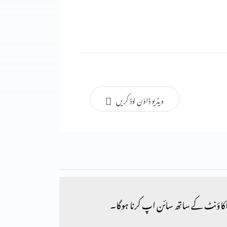
ویڈیو ڈاؤن لوڈ کریں
کاؤنٹ کے ساتھ سائن اپ کرنا ہوگا۔