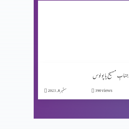
جنابِ مسیح یا پولوس
views
390
ستمبر 8, 2023