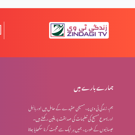
یسعیاہ کی کتاب 53 باب
مسیح کے دشوار فرمودات؟ (حصہ 2)
مسیح کے دشوار فرمودات؟ (حصہ 1)
ہمارے بارے میں
ہم، زندگی ٹی وی پر، مسیحی عقیدے کے حامل ہیں اور بائبل
کیا مسیح کے اقوال اپنی اصل شکل میں ہیں؟
اور یسوع مسیح کی تعلیمات کی صداقت پر یقین رکھتے ہیں۔
عیسائیوں کے طور پر، ہمیں ہر ایک سے محبت کرنا سکھایا جاتا