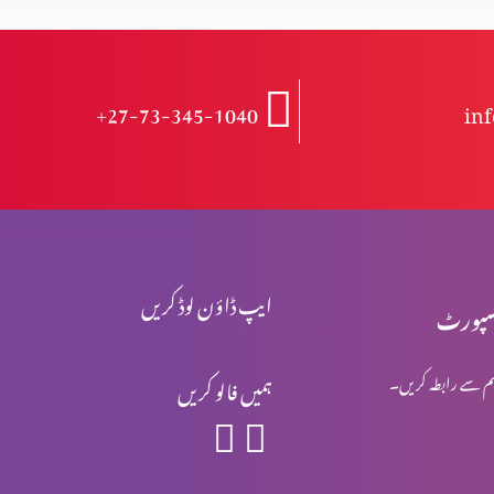
+27-73-345-1040
in
ایپ ڈاؤن لوڈ کریں
پورٹ
م سے رابطہ کریں۔
ہمیں فالو کریں