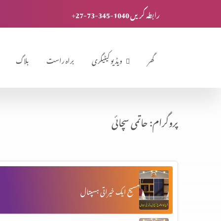
+27-73-345-1040 رابطہ کریں
گھر
ویڈیو کیٹیگری
براہ راست
بلاگ
پروگرام: حاتمی سچائی
مسیح ایک خیراتی ہسپتال