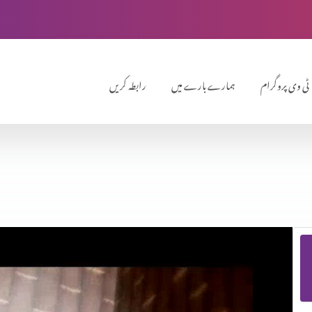
ٹی وی پروگرام
ہمارے بارے میں
رابطہ کریں