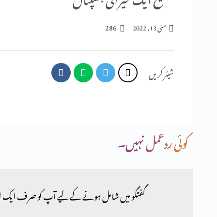
286
مئی 13, 2022
شیئر کریں
کوئی ردعمل نہیں۔
گفتگو میں شامل ہونے کے لیے آپ کو صرف ایک ا