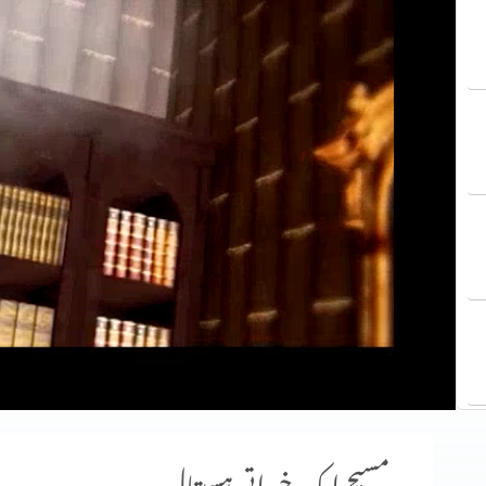
مسیح ایک خیراتی ہسپتال