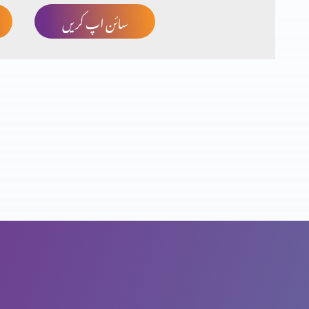
سائن اپ کریں