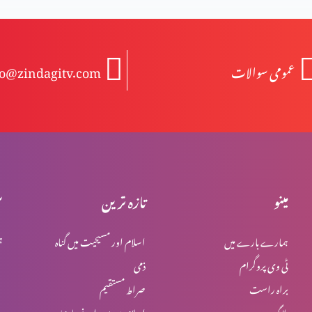
عمومی سوالات
fo@zindagitv.com
مینو
تازہ ترین
س
ہمارے بارے میں
اسلام اور مسیحیت میں گناہ
ہ
ٹی وی پروگرام
ذمی
براہ راست
صراط مستقیم
بلاگ
اسلام میں یہود اور نصاریٰ