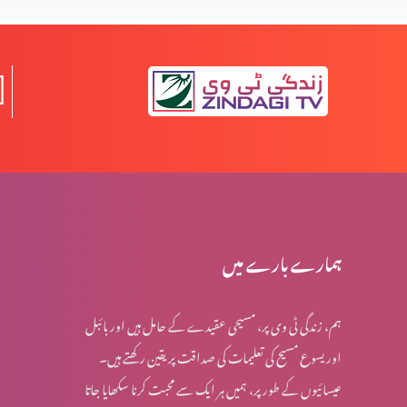
یسعیاہ کی کتاب 53 باب
مسیح کے دشوار فرمودات؟ (حصہ 2)
مسیح کے دشوار فرمودات؟ (حصہ 1)
ہمارے بارے میں
ہم، زندگی ٹی وی پر، مسیحی عقیدے کے حامل ہیں اور بائبل
کیا مسیح کے اقوال اپنی اصل شکل میں ہیں؟
اور یسوع مسیح کی تعلیمات کی صداقت پر یقین رکھتے ہیں۔
عیسائیوں کے طور پر، ہمیں ہر ایک سے محبت کرنا سکھایا جاتا