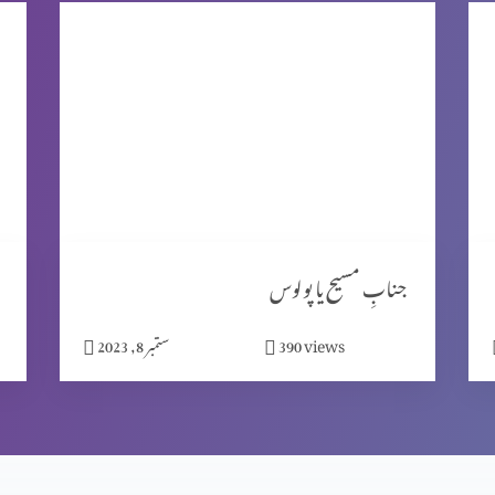
جنابِ مسیح یا پولوس
views
390
ستمبر 8, 2023