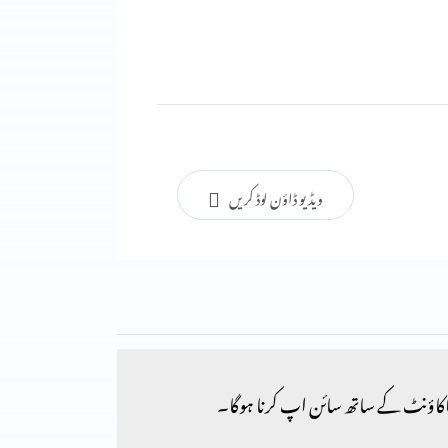
ویڈیو ڈاؤن لوڈ کریں
کاؤنٹ کے ساتھ سائن اپ کرنا ہوگا۔