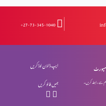
+27-73-345-1040
in
ایپ ڈاؤن لوڈ کریں
پورٹ
م سے رابطہ کریں۔
ہمیں فالو کریں