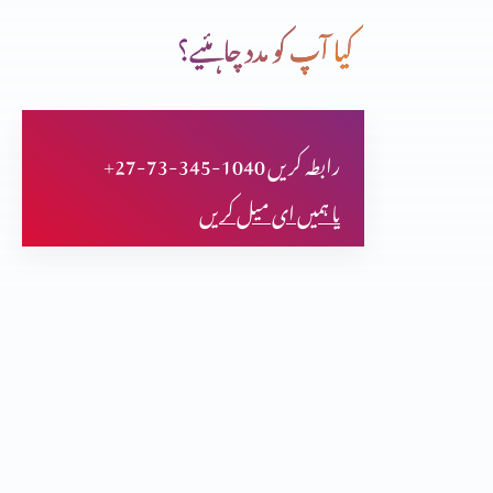
کیا آپ کو مدد چاہئیے؟
کرسمس اسپیشل
+27-73-345-1040 رابطہ کریں
مورس بکیلے فرعون کی ممی پر تحقیق کر کے مسلمان ہوگا
یا ہمیں ای میل کریں
مسیح یسوع کے بارے میں پیشن گوئیاں
تثلیث (حصہ 2)