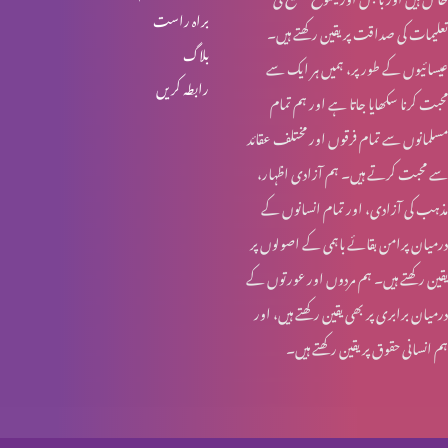
براہ راست
تعلیمات کی صداقت پر یقین رکھتے ہیں۔
یسوع – ہماری زندہ امید
بلاگ
عیسائیوں کے طور پر، ہمیں ہر ایک سے
رابطہ کریں
محبت کرنا سکھایا جاتا ہے اور ہم تمام
تجسمِ نورِ جہاں
مسلمانوں سے تمام فرقوں اور مختلف عقائد
سے محبت کرتے ہیں۔ ہم آزادی اظہار،
مذہب کی آزادی، اور تمام انسانوں کے
ایمانویل: خدا ہمارے ساتھ
درمیان پرامن بقائے باہمی کے اصولوں پر
یقین رکھتے ہیں۔ ہم مردوں اور عورتوں کے
درمیان برابری پر بھی یقین رکھتے ہیں، اور
عیدِ میلادِ مسیح: مبارکباد
ہم انسانی حقوق پر یقین رکھتے ہیں۔
عیدِ میلادِ مسیح: مبارکباد