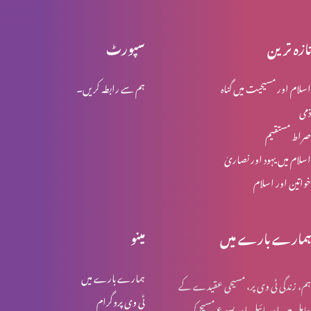
تازہ ترین
سپورٹ
محبت کو ذوال نہیں
اسلام اور مسیحیت میں گناہ
ہم سے رابطہ کریں۔
ذمی
ابدی محبت
صراط مستقیم
اسلام میں یہود اور نصاریٰ
خواتین اور اسلام
مسیح خدا کی قدرت اور حکمت
ہمارے بارے میں
مینو
لازوال میراث
ہمارے بارے میں
ہم، زندگی ٹی وی پر، مسیحی عقیدے کے
ٹی وی پروگرام
حامل ہیں اور بائبل اور یسوع مسیح کی