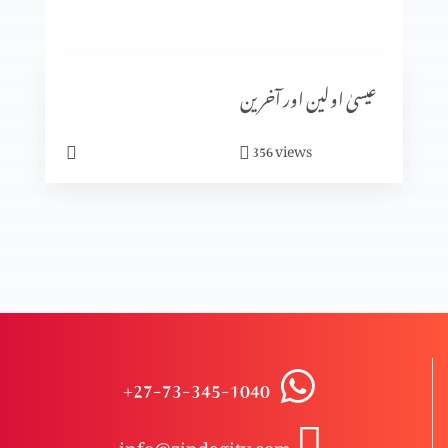
کیا ہم خدا سے بھاگ سکتے ہیں؟
عیسیٰ اولین اور آخرین
ابدی سلامتی
views
356
حقیقی سلامتی
کیا آپ پریشان ہیں؟
+27-73-345-1040
مجھ گنہگار پر رحم فرما
info@zindagitv.com