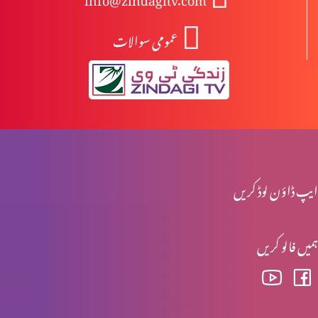
عمومی سوالات
آزادی اور غلامی
راہ اور حق اور زندگی میں ہوں
میرے پاس آؤ
ایپ ڈاؤن لوڈ کریں
ہمیں فالو کریں
خدا ہمارے ساتھ
خدا کی محبت – سارہ نظری