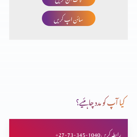
سائن اپ کریں
چھوٹا کون اور بڑا کون؟
انسان کی خودغرضی اور خدا کا فضل
اب میں دیکھوں گا تم کیسے بچوگے
کیا آپ کو مدد چاہئیے؟
خداوند شفقت میں غنی
+27-73-345-1040 رابطہ کریں