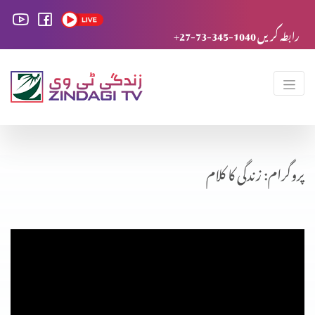
+27-73-345-1040 رابطہ کریں
پروگرام: زندگی کا کلام