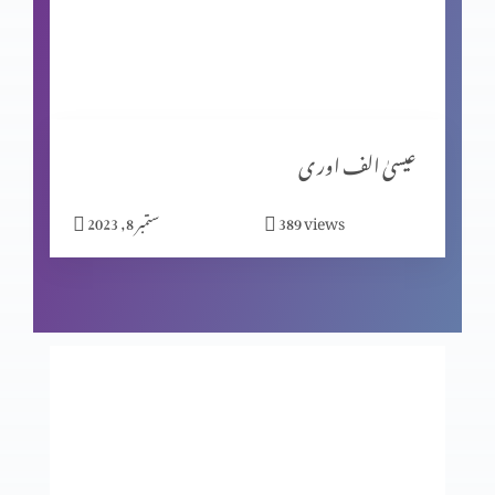
مبیرِ عتب کو خدا کی یاد
گنا ہ کی مزدوری
عیسیٰ الف اور ی
views
389
ستمبر 8, 2023
خدا اور ہم
جا اور منادی کر
خواہش