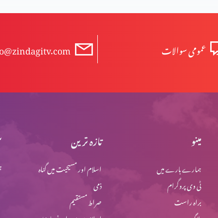
عمومی سوالات
fo@zindagitv.com
مینو
تازہ ترین
س
ہمارے بارے میں
اسلام اور مسیحیت میں گناہ
ہ
ٹی وی پروگرام
ذمی
براہ راست
صراط مستقیم
بلاگ
اسلام میں یہود اور نصاریٰ