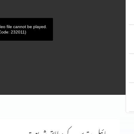
deo file cannot be played.
Code: 232011)
بائبل مقدس کے مطابق شریعت