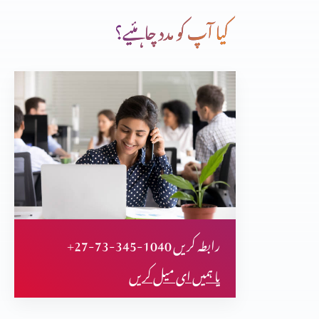
کیا آپ کو مدد چاہئیے؟
کیا پیعمبرِ اسلام کا ذکر بائبل میں ہے (یسعیاہ 12:29) (حصہ 3)
(حصہ 2)
(حصہ 1)
+27-73-345-1040 رابطہ کریں
بائبل مقدس کی اہمیت
یا ہمیں ای میل کریں