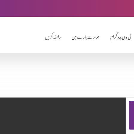
ٹی وی پروگرام
ہمارے بارے میں
رابطہ کریں