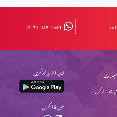
+27-73-345-1040
in
ایپ ڈاؤن لوڈ کریں
پورٹ
م سے رابطہ کریں۔
ہمیں فالو کریں