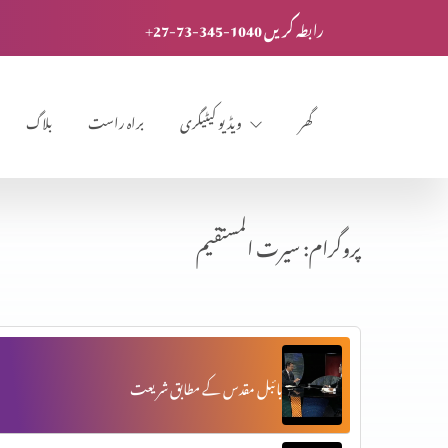
+27-73-345-1040 رابطہ کریں
گھر
ویڈیو کیٹیگری
براہ راست
بلاگ
پروگرام: سیرت المستقیم
بائبل مقدس کے مطابق شریعت