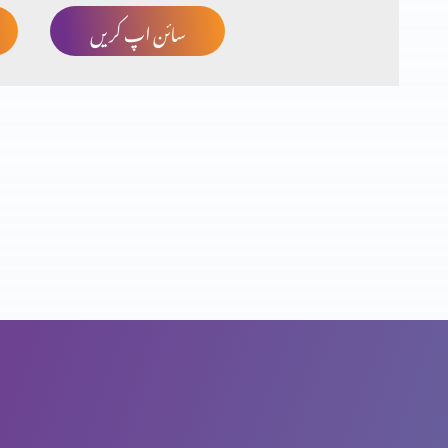
سائن اپ کریں