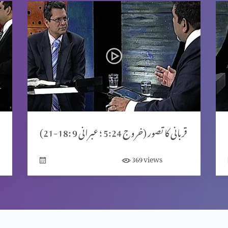
قربانی کا تصور (خروج 5:24 ؛ عبرانی 9 :18-21)
views
369