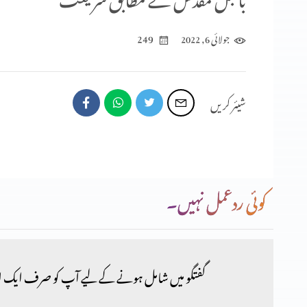
249
جولائی 6, 2022
شیئر کریں
کیا پیعمبرِ اسلام کا ذکر بائبل میں ہے (استثناء 15:18، 18-22)
کیا پیعمبرِ اسلام کا ذکر بائبل میں ہے (استثناء 15:18، 18-22)
کوئی ردعمل نہیں۔
گفتگو میں شامل ہونے کے لیے آپ کو صرف ایک ا