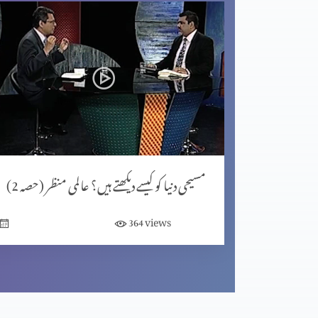
مسیحی دنیا کو کیسے دیکھتے ہیں؟ عالمی منظر (حصہ 2)
views
364