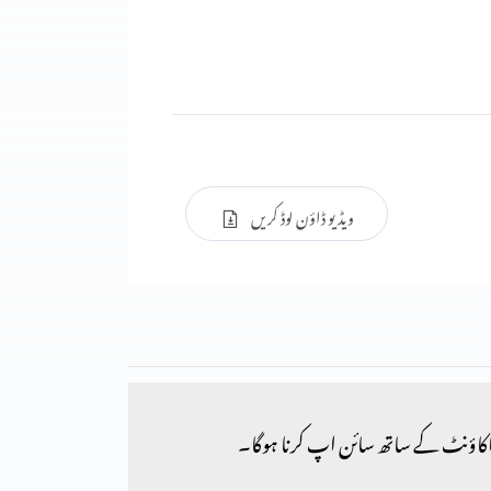
ویڈیو ڈاؤن لوڈ کریں
کاؤنٹ کے ساتھ سائن اپ کرنا ہوگا۔