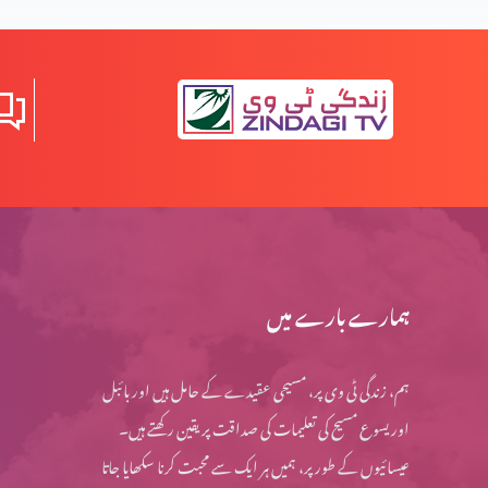
ہمارے بارے میں
ہم، زندگی ٹی وی پر، مسیحی عقیدے کے حامل ہیں اور بائبل
اور یسوع مسیح کی تعلیمات کی صداقت پر یقین رکھتے ہیں۔
عیسائیوں کے طور پر، ہمیں ہر ایک سے محبت کرنا سکھایا جاتا