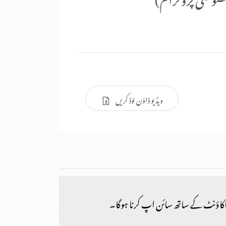
ویڈیو ڈاؤن لوڈ کریں
کاؤنٹ کے ساتھ سائن اپ کرنا ہوگا۔