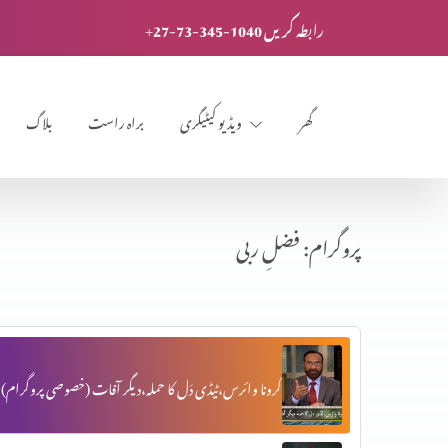
+27-73-345-1040 رابطہ کریں
گھر
ویڈیو کیٹیگری
براہ راست
بلاگ
پروگرام: فضلِ ربی
کرونا وائرس،ٹیڈی دَل کا حملہ،دیگر آفات (خصوصی پروگرام)