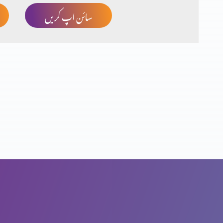
سائن اپ کریں