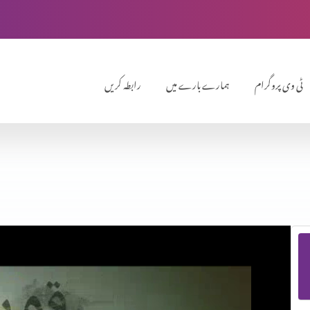
ٹی وی پروگرام
ہمارے بارے میں
رابطہ کریں