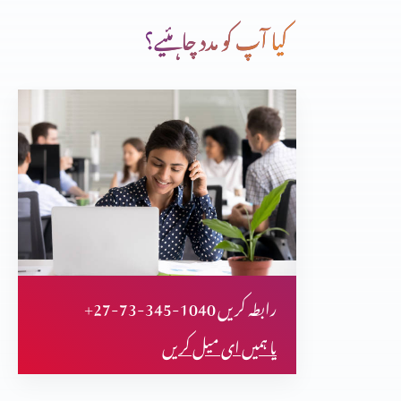
کیا آپ کو مدد چاہئیے؟
کرسمس کا مقصد: ایک ہندو ڈاکٹر کی زوبانی۔
تعرفِ عیسیٰ المسیح، فرشتوں کی زبانی (بائبل و قرآن)
سورہ یونس 94 اور سورہ نحل 42 کا منحرف کون؟ Part 2
+27-73-345-1040 رابطہ کریں
سورہ یونس 94 اور سورہ نحل 42 کا منحرف کون؟ Part 1
یا ہمیں ای میل کریں