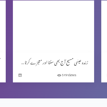
زندہ عیسٰی مسیح آج بھی سنتا اور معجزے کرتا ہے۔
views
519