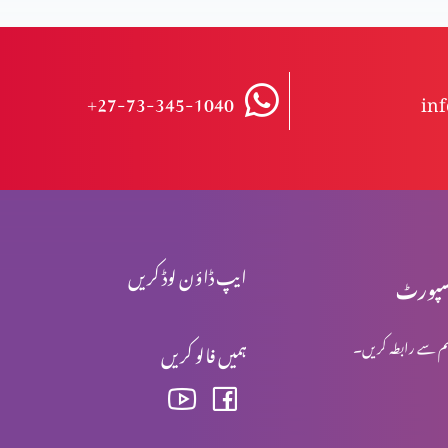
+27-73-345-1040
in
ایپ ڈاؤن لوڈ کریں
پورٹ
م سے رابطہ کریں۔
ہمیں فالو کریں