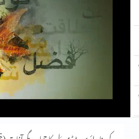
P
P
P
کرونا وائرس،ٹیڈی دَل کا حملہ،دیگر آفات 