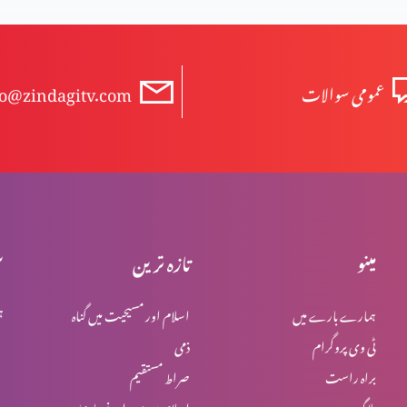
عمومی سوالات
fo@zindagitv.com
مینو
تازہ ترین
س
ہمارے بارے میں
اسلام اور مسیحیت میں گناہ
ہ
ٹی وی پروگرام
ذمی
براہ راست
صراط مستقیم
بلاگ
اسلام میں یہود اور نصاریٰ