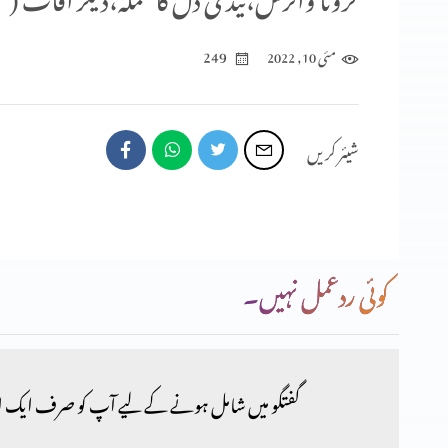
249
مئی 10, 2022
شیئر کریں
کوئی ردعمل نہیں۔
گفتگو میں شامل ہونے کے لیے آپ کو صرف ایک ا