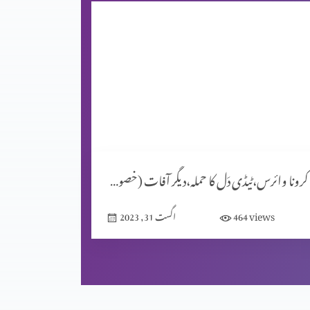
کرونا وائرس،ٹیڈی دَل کا حملہ،دیگر آفات (خصوصی پروگرام)
views
464
اگست 31, 2023