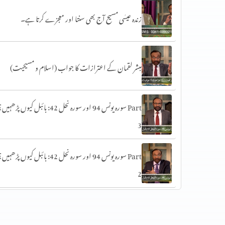
زندہ عیسٰی مسیح آج بھی سنتا اور معجزے کرتا ہے۔
مبشر لقمان کے اعترازات کا جواب (اسلام و مسیحیت)
سورہ یونس 94 اور سورہ نحل 42: بائبل کیوں پڑھہیں؟ art
3
سورہ یونس 94 اور سورہ نحل 42: بائبل کیوں پڑھہیں؟ art
2
سورہ یونس 94 اور سورہ نحل 42: بائبل کیوں پڑھہیں؟ art
1