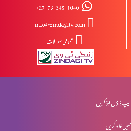
+27-73-345-1040
بائبل مقدس کا ادب (حصہ 2)
info@zindagitv.com
عمومی سوالات
بائبل مقدس کا ادب (حصہ 1)
مسیح کا تجسم
ازدواجی بد انوانیاں ازروئے بائبل مقدس
ایپ ڈاؤن لوڈ کریں
ہمیں فالو کریں
مسیحی تصورِ ازدواج (حصہ 3)