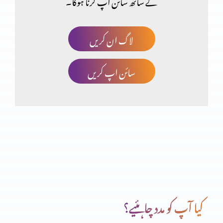
کے ساتھ سائن اپ کرنا ہوگا۔
انسان کا اکیلا رہنا اچھا کیوں نہیں؟
لاگ ان کریں
سائن اپ کریں
نیک اور پاک لوگوں میں فرق ازروئے بائبل مقدس (حصہ 2)
نیک اور پاک لوگوں میں فرق ازروئے بائبل مقدس (حصہ 1)
ztkrme156
کیا آپ کو مدد چاہئیے؟
الٰہی حکمت حکومت کے لیے ضروری کیوں ہے؟