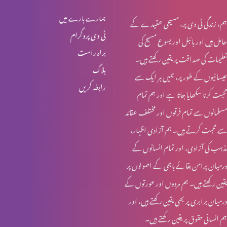
عید قیامت المسیح کی خاص نشست (پارٹ 2)
ہمارے بارے میں
ہم، زندگی ٹی وی پر، مسیحی عقیدے کے
ٹی وی پروگرام
حامل ہیں اور بائبل اور یسوع مسیح کی
براہ راست
تعلیمات کی صداقت پر یقین رکھتے ہیں۔
عید قیامت المسیح کی خاص نشست (پارٹ 1)
بلاگ
عیسائیوں کے طور پر، ہمیں ہر ایک سے
رابطہ کریں
محبت کرنا سکھایا جاتا ہے اور ہم تمام
عید ولادت المنجی
مسلمانوں سے تمام فرقوں اور مختلف عقائد
سے محبت کرتے ہیں۔ ہم آزادی اظہار،
مذہب کی آزادی، اور تمام انسانوں کے
فرشتوں میں جماعتی بندش (پارٹ 2)
درمیان پرامن بقائے باہمی کے اصولوں پر
یقین رکھتے ہیں۔ ہم مردوں اور عورتوں کے
درمیان برابری پر بھی یقین رکھتے ہیں، اور
فرشتوں میں جماعتی بندش (پارٹ 1)
ہم انسانی حقوق پر یقین رکھتے ہیں۔