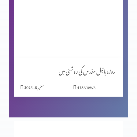
کرسمس کا خاص پروگرام (حصہ 1)
فلسفہِ حیات ازروئےِ حضرت سلیمان
واعظ کی کتاب کا تعارف
روزہ بائبل مقدس کی روشنی میں
views
418
ستمبر 8, 2023
کلیسیا کو نیا لقب کیوں دیا گیا؟ (حصہ 2)
عشق ِالٰہی میں رانجھا ہونا