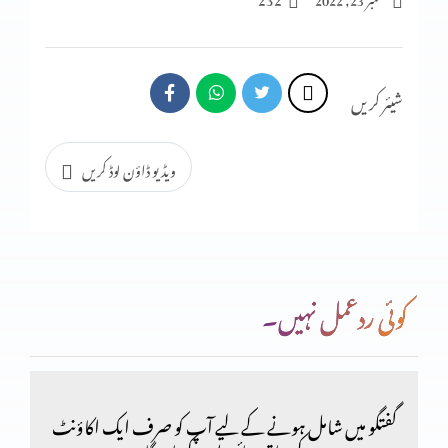
نیک نامی کی حفاظت کے اصول
شیئر کریں
انسان کو استحکام کیوں نہیں؟
ویڈیو ڈاؤن لوڈ کریں
انسان کو استحکام کیوں نہیں؟
کوئی ردعمل نہیں۔
انسان کا اکیلا رہنا اچھا کیوں نہیں؟ (حصہ دوم)
400 سال خدا کی خاموشی
گفتگو میں شامل ہونے کے لیے آپ کو صرف ایک اکاؤنٹ