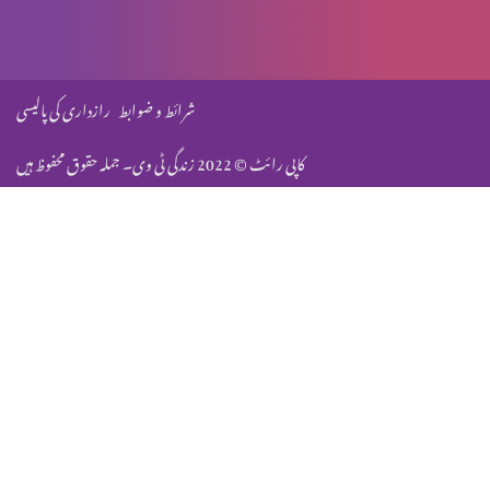
فرشتوں کی بارگشتگی (پارٹ 3)
شرائط و ضوابط
رازداری کی پالیسی
کاپی رائٹ © 2022 زندگی ٹی وی۔ جملہ حقوق محفوظ ہیں
فرشتگان (پارٹ 2)
مسیحیت میں دُعا کا تصور
حقیقی مسیحی دینداری
آخری فسح