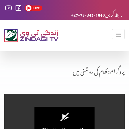
+27-73-345-1040 رابطہ کریں
پروگرام: کلام کی روشنی میں