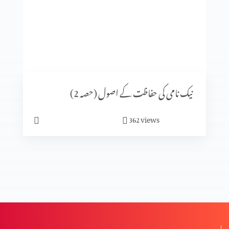
ترجموں کی افادیت اور ضرورت (حصہ 2)
ترجموں کی افادیت اور ضرورت
نیک نامی کی حفاظت کے اصول (حصہ 2)
غزل الغزلات
views
362
عقیدہِ تصوف
بائبل مقدس کا ادب (حصہ 3)