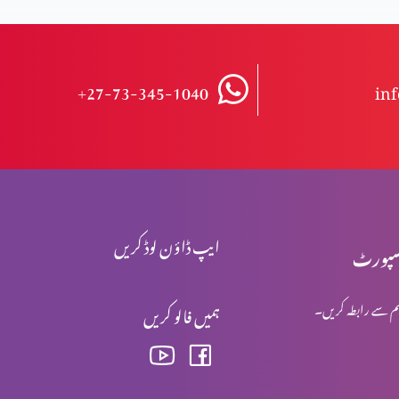
+27-73-345-1040
in
ایپ ڈاؤن لوڈ کریں
پورٹ
م سے رابطہ کریں۔
ہمیں فالو کریں