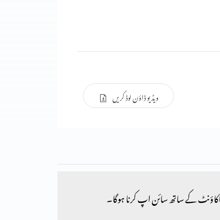
ویڈیو ڈاؤن لوڈ کریں
کاؤنٹ کے ساتھ سائن اپ کرنا ہوگا۔