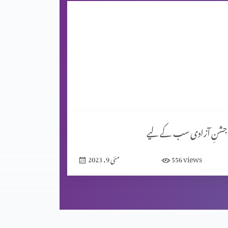
جشنِ آزادی سب کے لیے
views
556
مئی 9, 2023