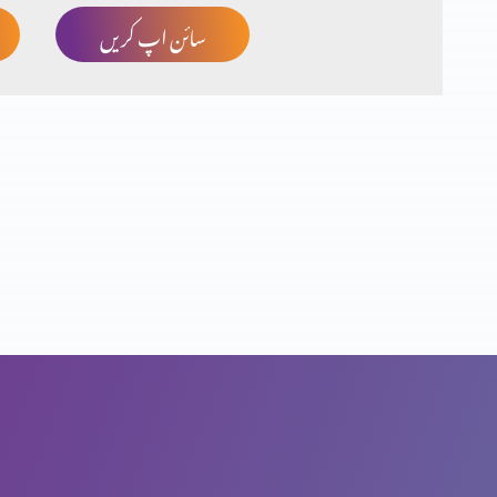
سائن اپ کریں