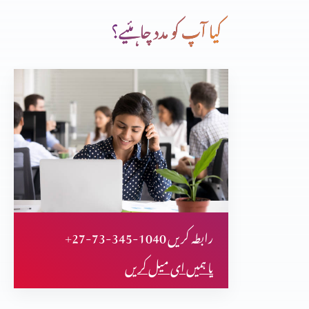
کیا آپ کو مدد چاہئیے؟
زبان پر قابو
مصبت سوچ
یوم آزادی اسپیشل
+27-73-345-1040 رابطہ کریں
کرسمس ڈے اسپیشل
یا ہمیں ای میل کریں