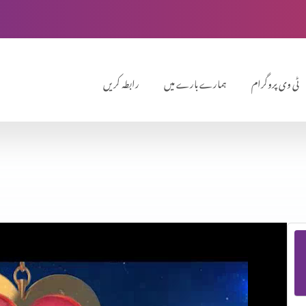
ٹی وی پروگرام
ہمارے بارے میں
رابطہ کریں