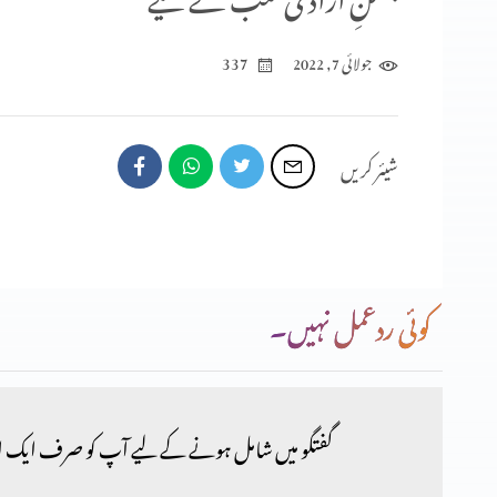
337
جولائی 7, 2022
شیئر کریں
کوئی ردعمل نہیں۔
گفتگو میں شامل ہونے کے لیے آپ کو صرف ایک ا