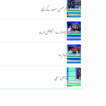
کرسمس سب کے لیے
ایسٹر ڈے اسپیشل ڈے
تمام ہوا
توہم پرستی
محبت کیا (1 کرنتھیوں 13)