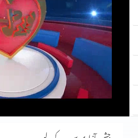
جشنِ آزادی سب کے لیے