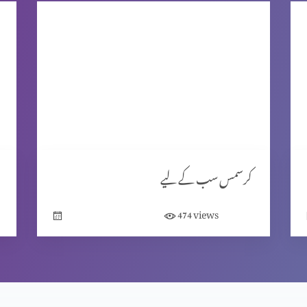
کرسمس سب کے لیے
views
474