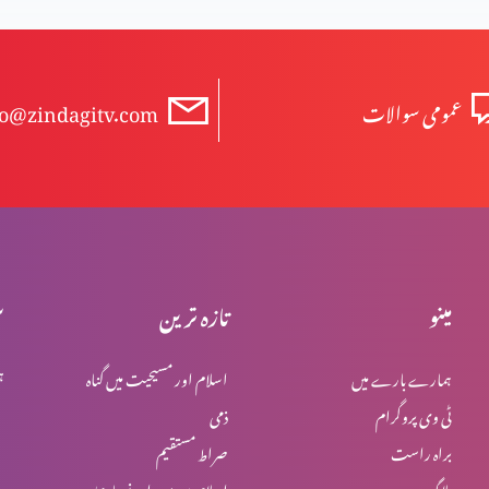
عمومی سوالات
fo@zindagitv.com
مینو
تازہ ترین
س
ہمارے بارے میں
اسلام اور مسیحیت میں گناہ
ہ
ٹی وی پروگرام
ذمی
براہ راست
صراط مستقیم
بلاگ
اسلام میں یہود اور نصاریٰ