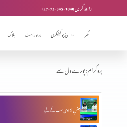
+27-73-345-1040 رابطہ کریں
گھر
ویڈیو کیٹیگری
براہ راست
بلاگ
پروگرام: پورے دل سے
جشنِ آزادی سب کے لیے