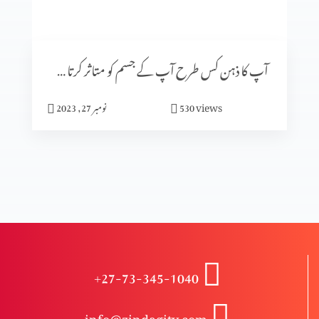
گلتیوں (حصہ 3)
آپ کا ذہن کس طرح آپ کے جسم کو متاثر کرتا ہے (پارٹ 2)
گلتیوں (حصہ 2)
views
530
نومبر 27, 2023
گلتیوں (حصہ 1)
درد سے پاک راستے کے خطرات (2-2)
+27-73-345-1040
درد سے پاک راستے کے خطرات (1-2)
info@zindagitv.com