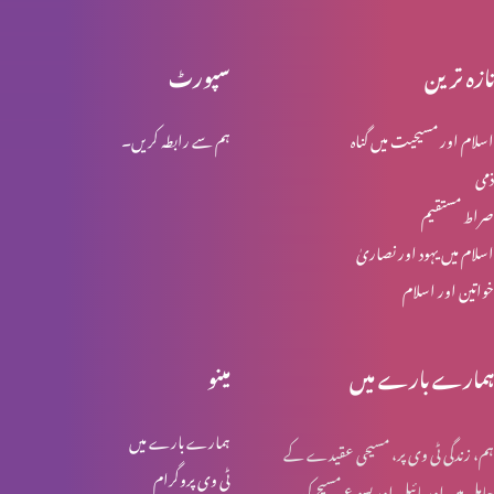
تازہ ترین
سپورٹ
پیش رفت کی کن٘جیاں (2-2)
اسلام اور مسیحیت میں گناہ
ہم سے رابطہ کریں۔
ذمی
پیش رفت کی کن٘جیاں(1-2)
صراط مستقیم
اسلام میں یہود اور نصاریٰ
خواتین اور اسلام
شکایات مت کریں (حصہ 1)
ہمارے بارے میں
مینو
وقت ضائع کرنےکے طریقے
ہمارے بارے میں
ہم، زندگی ٹی وی پر، مسیحی عقیدے کے
ٹی وی پروگرام
حامل ہیں اور بائبل اور یسوع مسیح کی