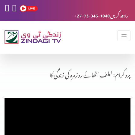
+27-73-345-1040 رابطہ کریں
پروگرام: لطف اٹھائے روزمرہ کی زندگی کا