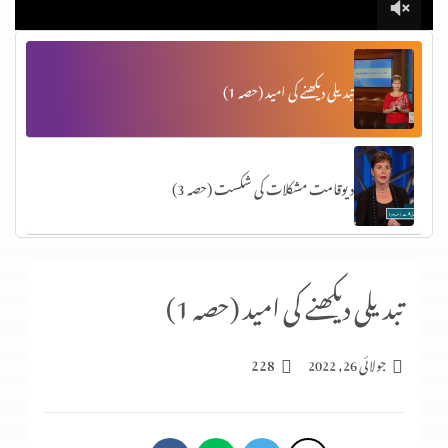
تبدیلی دیکھنے کی امید (حصہ 1)
دیوقامت مشکلات کی شکست (حصہ 3)
آپ کا ذہن کس طرح آپ کے جسم کو متاثر کرتا ہے (پارٹ 2)
تبدیلی دیکھنے کی امید (حصہ 1)
228
جولائی 26, 2022
حدیں مقرَّرکرنا (3-2)