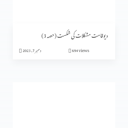
اُس پر دھیان دیں جو بہترین خوشی دے (2-6)
دیوقامت مشکلات کی شکست (حصہ 3)
views
694
دسمبر 7, 2023
میں جلدی میں مگر خدا نہیں
جنت میرا گھر
گلتیوں (حصہ 4)