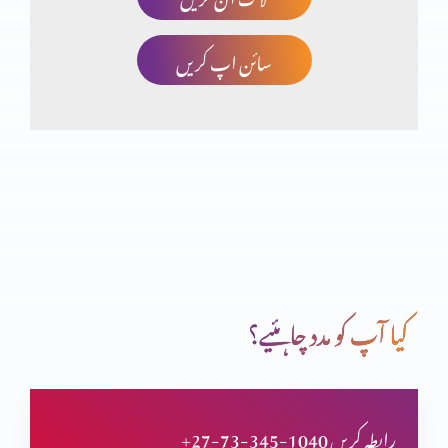
سائن اپ کریں
اعتماد کا امتحان
غیر حقیقی توَقّعَات پر مایوس ہونا (حصہ 2)
غیر حقیقی توَقّعَات پر مایوس ہونا (حصہ 1)
کیا آپ کو مدد چاہئیے؟
صحیح یا غلط ذہنیت (حصہ 2)
+27-73-345-1040 رابطہ کریں