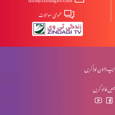
عمومی سوالات
دہ یَکی
فصل کٹنے والے مزدور
آپ کے پاس کیا ہے؟
ایپ ڈاؤن لوڈ کریں
ہمیں فالو کریں
زندگی اور موت
خدا کے کلام کے خادم