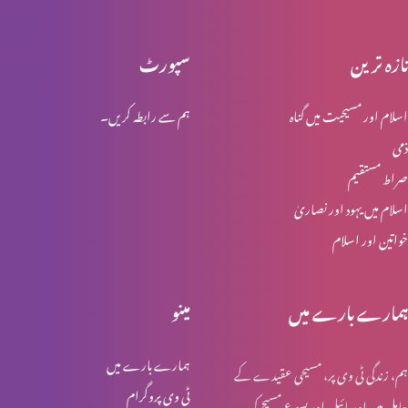
تازہ ترین
سپورٹ
زبان اور عم
اسلام اور مسیحیت میں گناہ
ہم سے رابطہ کریں۔
ذمی
روحوں کی آخری منزل
صراط مستقیم
اسلام میں یہود اور نصاریٰ
خواتین اور اسلام
آج کے فریسی
ہمارے بارے میں
مینو
خالص اور بے عیب دینداری
ہمارے بارے میں
ہم، زندگی ٹی وی پر، مسیحی عقیدے کے
ٹی وی پروگرام
حامل ہیں اور بائبل اور یسوع مسیح کی