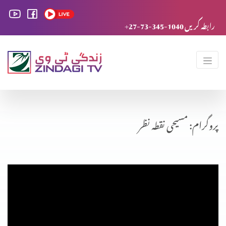
+27-73-345-1040 رابطہ کریں
پروگرام: مسیحی نقطہ نظر