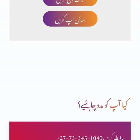
سائن اپ کریں
برکت کو ضائع کرنا
روزہ ازروئے بائبل کیا ہے؟
کیا خداوند یسوع مسیح خدا ہے؟ (حصہ 2)
کیا آپ کو مدد چاہئیے؟
کیا خداوند یسوع مسیح خدا ہے؟
+27-73-345-1040 رابطہ کریں