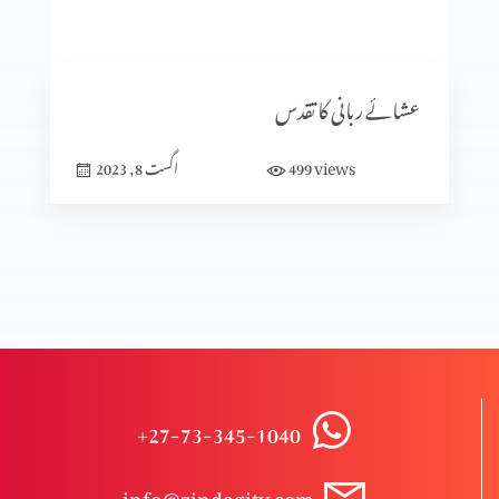
پان٘چویں انجیل
عشائے ربانی کا تقدس
عشاء ربانی
views
499
اگست 8, 2023
شیطان کی تخت گاہ میں رہنا
الفا اور اومیگا
+27-73-345-1040
راستباز ہونے کے لیے ہوش میں آؤ
info@zindagitv.com