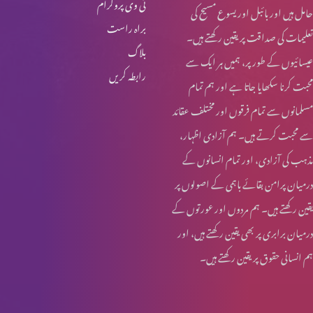
ٹی وی پروگرام
حامل ہیں اور بائبل اور یسوع مسیح کی
براہ راست
تعلیمات کی صداقت پر یقین رکھتے ہیں۔
بلاگ
عیسائیوں کے طور پر، ہمیں ہر ایک سے
رابطہ کریں
محبت کرنا سکھایا جاتا ہے اور ہم تمام
مسلمانوں سے تمام فرقوں اور مختلف عقائد
سے محبت کرتے ہیں۔ ہم آزادی اظہار،
مذہب کی آزادی، اور تمام انسانوں کے
درمیان پرامن بقائے باہمی کے اصولوں پر
یقین رکھتے ہیں۔ ہم مردوں اور عورتوں کے
درمیان برابری پر بھی یقین رکھتے ہیں، اور
ہم انسانی حقوق پر یقین رکھتے ہیں۔