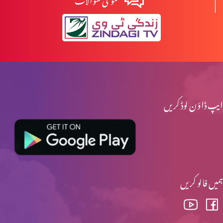
ایپ ڈاؤن لوڈ کریں
ہمیں فالو کریں