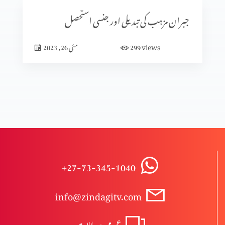
جبران مزہب کی تبدیلی اور جنسی استحصل
views
299
مئی 26, 2023
+27-73-345-1040
info@zindagitv.com
عمومی سوالات