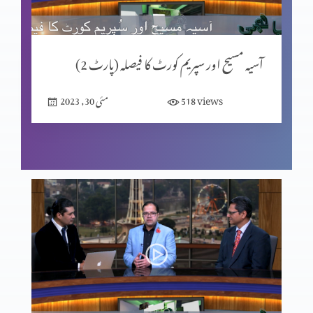
مسیحی قیادات کا مستقبل (پارٹ 2)
آسیہ مسیح اور سپریم کورٹ کا فیصلہ (پارٹ 2)
views
518
مئی 30, 2023
مسیحی قیادت کا مستقبل (حصہ 1)
مردم شماری یا مسیحی نسل کشی
بھولے بسرے محسنِ پاکستان