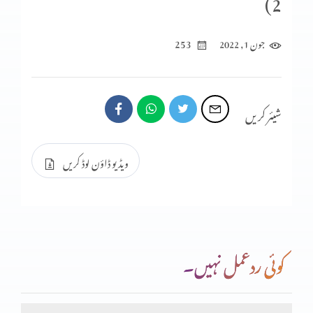
2)
ایڈورڈ کالج اور مسیحی قوم میں ما یوسی
253
جون 1, 2022
ایڈورڈ کالج پشاور کو ہتھیانے کی کوشیش
شیئر کریں
کیوں اقلیتیں ملک چھوڑ رہی ہیں؟ ایڈورڈ کالج پشاور
ویڈیو ڈاؤن لوڈ کریں
ایڈورڈ کالج پشاور کو قومی تَحوِیل میں دینا
کوئی ردعمل نہیں۔
جبری تبدیلیِ مذہب اور تعلیمی نصاب