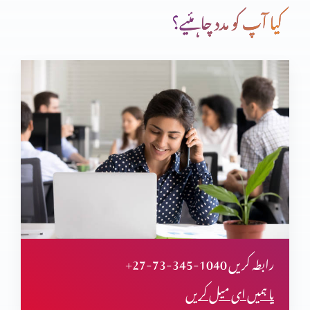
کیا آپ کو مدد چاہئیے؟
پاکستانی مسیحی کے حق کی آواز اٹھانا
نوجوان قیادت کی تیاری
نئے حکم کی ذمّے داری
+27-73-345-1040 رابطہ کریں
آئینِ پاکستان میں اقلیتوں کے ساتھ اِنصاف
یا ہمیں ای میل کریں