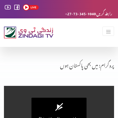
+27-73-345-1040 رابطہ کریں
پروگرام: میں بھی پاکستان ہوں