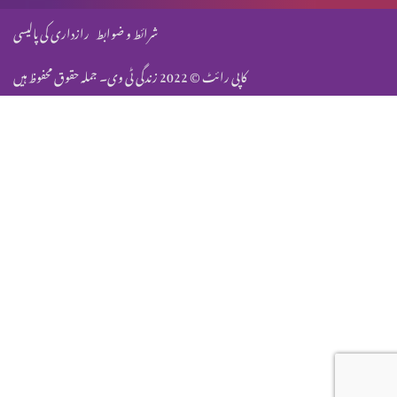
شرائط و ضوابط
رازداری کی پالیسی
کاپی رائٹ © 2022 زندگی ٹی وی۔ جملہ حقوق محفوظ ہیں