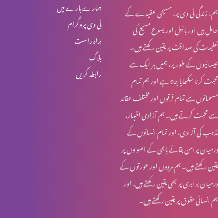
ہمارے بارے میں
ہم، زندگی ٹی وی پر، مسیحی عقیدے کے
زندہ یسوع مسیح نے کلام کیا. کیسے؟
ٹی وی پروگرام
حامل ہیں اور بائبل اور یسوع مسیح کی
براہ راست
تعلیمات کی صداقت پر یقین رکھتے ہیں۔
بلاگ
عیسائیوں کے طور پر، ہمیں ہر ایک سے
نیوزی لینڈ میں حملہ، پاکستان انڈیا میں تناؤ، حل؟
رابطہ کریں
محبت کرنا سکھایا جاتا ہے اور ہم تمام
مسلمانوں سے تمام فرقوں اور مختلف عقائد
نیوزی لینڈ میں حملہ، پاکستان انڈیا میں تناؤ، حل؟ خدا کہاں ہے؟
سے محبت کرتے ہیں۔ ہم آزادی اظہار،
مذہب کی آزادی، اور تمام انسانوں کے
درمیان پرامن بقائے باہمی کے اصولوں پر
یسوع (عیسا) نے مردہ ماں کو زندہ کر دیا
یقین رکھتے ہیں۔ ہم مردوں اور عورتوں کے
درمیان برابری پر بھی یقین رکھتے ہیں، اور
ہم انسانی حقوق پر یقین رکھتے ہیں۔
انڈیا اور پاکستان میں تناؤ: حال کیا ہے؟