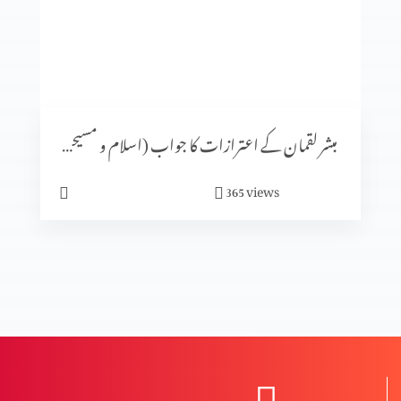
روزہ، علما اور کتب کی روشنی میں. Part 2
یسوع مسیح کی قدرت اور تعلیم آج بھی جاری/ آدھا سر پلاسٹک کا،
مگر مسیح کی قدرت سے زندہ، کیسے؟
مبشر لقمان کے اعترازات کا جواب (اسلام و مسیحیت)
یسوع مسیح کی قدرت اور تعلیم آج بھی جاری/ آدھا سر پلاسٹک کا،
views
365
مگر مسیح کی قدرت سے زندہ، کیسے؟
روزہ، علما اور کتب کی روشنی میں. Part 2
عیسٰی مسیح آج بھی اندھوں کو شفا دیتے ہیں؟ کیسے؟