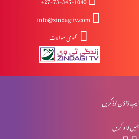
+27-73-345-1040
info@zindagitv.com
جنت کی زمانت کیسے؟ اسلام اور مسیحیت
عمومی سوالات
روزہ، علما اور کتب کی روشنی میں. Part 1
کیا (عیسٰی) مسیح کسی نبی کے امتی بن کر آئیں گے؟ Part 2
ایپ ڈاؤن لوڈ کریں
کیا (عیسٰی) مسیح کسی نبی کے امتی بن کر آئیں گے؟ Part 1
ہمیں فالو کریں
چین کے لڑکوں سے مسیحی لڑکوں کی شادی: بائبل کی تعلیم؟ Part 4