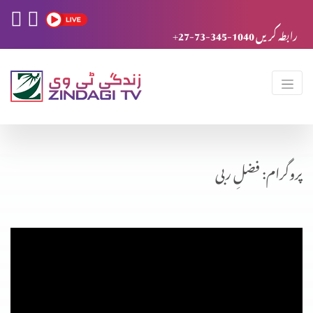
+27-73-345-1040 رابطہ کریں
پروگرام: فضلِ ربی