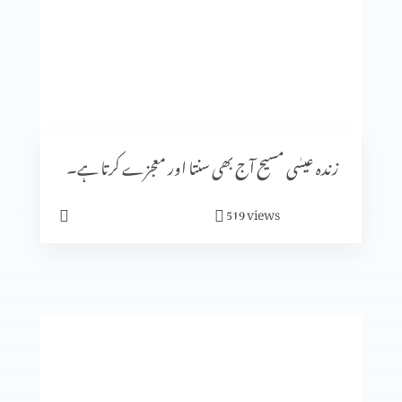
عیدِ قربان، عہد کی روشنی میں (بائبل او قرآن) Part 1
جنسی زیادتی کے بڑھتے ہوئے واقیات : اسباب اور حَل Part 3
زندہ عیسٰی مسیح آج بھی سنتا اور معجزے کرتا ہے۔
views
519
جنسی زیادتی کے بڑھتے ہوئے واقیات : اسباب اور حَل Part 2
جنسی زیادتی کے بڑھتے ہوئے واقیات : اسباب اور حَل Part 1