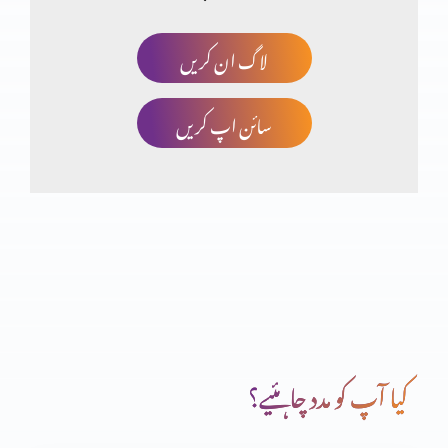
لاگ ان کریں
سورہ یونس 94 اور سورہ نحل 42 کا منحرف کون؟ Part 1
سائن اپ کریں
کرتارپور راہداری، ایڈورڈ کالج پشاور پر قبصۃ
زمین پر کیوں ہوں؟ نکارَہ پھیپھڑے، جواب و شفاء کیسے؟
آیات کی حقیقی پیروی کی پرکھ
کیا آپ کو مدد چاہئیے؟