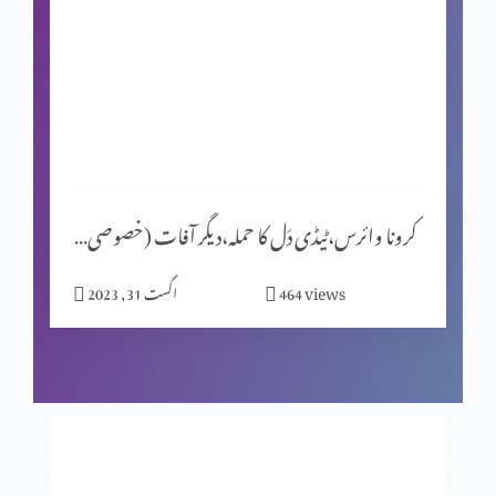
خدا کے خادموں کی عزت و مخلافت، سزا و برکت (اسلام و
مسیحیت) Part 2
خدا کے خادموں کی عزت و مخلافت، سزا و برکت (اسلام و
مسیحیت) Part 1
کرونا وائرس،ٹیڈی دَل کا حملہ،دیگر آفات (خصوصی پروگرام)
خدا کے خادموں کی عزت و مخلافت، سزا و برکت (اسلام و
مسیحیت) Part 1
views
464
اگست 31, 2023
عیسیٰ،قیامت تک غالب /یسوع مسیح سے ملاقت،آ بھی،مگر کیسے؟
خدا دعاوُں کو سنتا اور جواب دیتا ہے۔