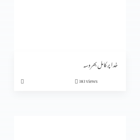
انجیل کا انوکھاپن
متّی کی بلاہٹ
خدا پر کامل بھروسہ
views
383
یسوع کی الوہیت کا ظاہر ہونا (حصہ 2)
یسوع کی الوہیت کا ظاہر ہونا (حصہ 1)