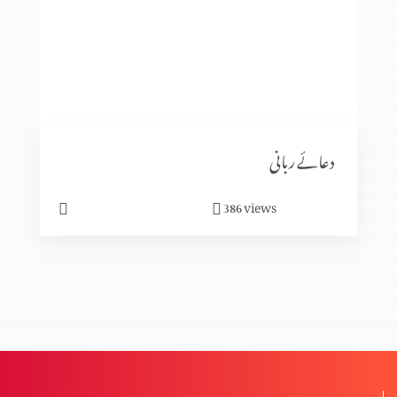
یسو ع اپنے آبائی گاوں میں
یسوع کی گلیلی خدمت کا آغاز
دعائے ربانی
کرسمس کیوں ہے؟
views
386
کرسمس کیا ہے؟
تجسم المسیح (حصہ 1)