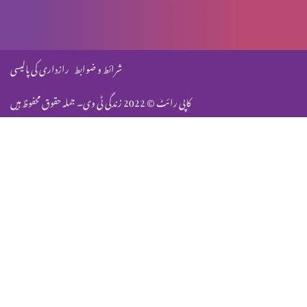
سب سے بڑا حکم
شرائط و ضوابط
رازداری کی پالیسی
کاپی رائٹ © 2022 زندگی ٹی وی۔ جملہ حقوق محفوظ ہیں
مرُدوں کی قیامت کے بارے میں سوال
جزیہ دینے کے بارے میں سوال
بنی اسرائیل کے خلاف فردِ جرم
مسیح کی عدالت، کاہینوں پر