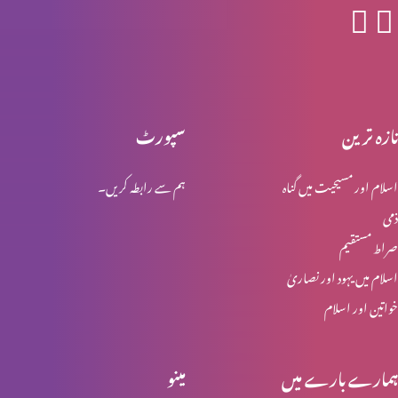
جنابِ پطرس رسول کا انکار
تازہ ترین
سپورٹ
یسوع مسیح کی گرفتاری اور عدالت
اسلام اور مسیحیت میں گناہ
ہم سے رابطہ کریں۔
ذمی
یسوع مسیح کا اپنی بیگناہی کا اعلان
صراط مستقیم
اسلام میں یہود اور نصاریٰ
خواتین اور اسلام
پطرس کے انکار کی پشینگوئی
ہمارے بارے میں
مینو