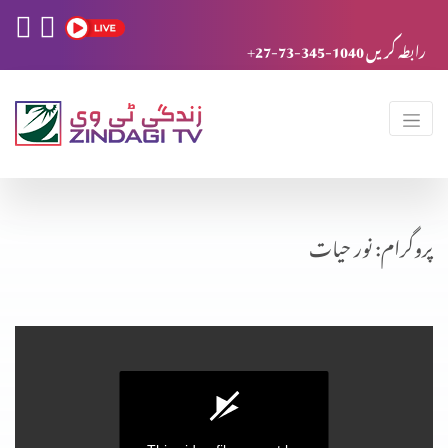
+27-73-345-1040 رابطہ کریں
پروگرام: نور حیات