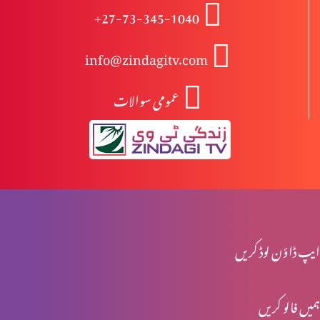
+27-73-345-1040
اختتام
info@zindagitv.com
عمومی سوالات
یسوع مسیح کا مرُدوں میں سے جی اٹھانا
یسوع کی موت اور تدفین
یسوع کا صلیب پر چڑہایا جانا
ایپ ڈاؤن لوڈ کریں
ہمیں فالو کریں
پلاتوس کی عدالت میں یسوع کی پیشی