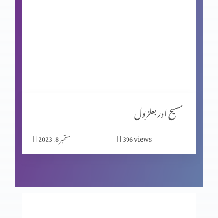
شاگردیت کا معیار (حصہ 2)
شاگردیت کا معیار (حصہ 1)
مبارکبادیاں اور افسوس
مسیح اور بعلزبول
views
396
ستمبر 8, 2023
شاگردوں کا چیناؤ
ابن آدم سبت کا مالک ہے