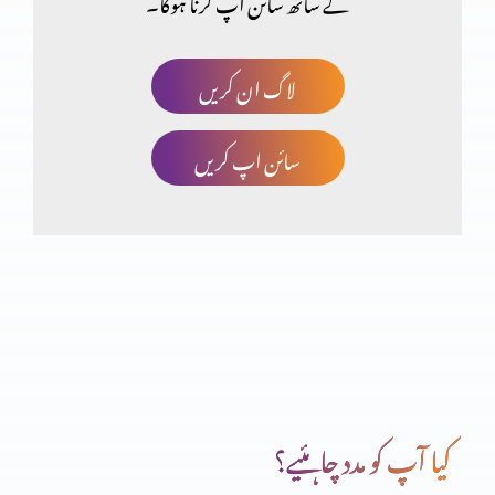
کے ساتھ سائن اپ کرنا ہوگا۔
پانچ ہزار کو کھانا کھلانا
لاگ ان کریں
سائن اپ کریں
شگردوں کی تربیت
بیماری اور موت پر یسوع کا اختیار
یسوع کا بدرحوں پر اختیار
کیا آپ کو مدد چاہئیے؟
یہ کون ہے؟