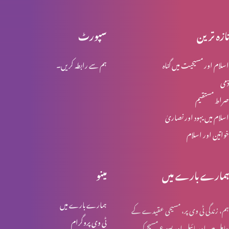
تازہ ترین
سپورٹ
انجیل کیا ہے؟
اسلام اور مسیحیت میں گناہ
ہم سے رابطہ کریں۔
ذمی
چوتھا کلمہ "آئے میرے خدا آئے مائرے خدا تو نہیں مجھے کون چھوڑ
صراط مستقیم
دیا”
اسلام میں یہود اور نصاریٰ
خواتین اور اسلام
کِیا یسوع ہی صلیب پر موا؟
ہمارے بارے میں
مینو
صلیب کا نشان
ہمارے بارے میں
ہم، زندگی ٹی وی پر، مسیحی عقیدے کے
ٹی وی پروگرام
حامل ہیں اور بائبل اور یسوع مسیح کی