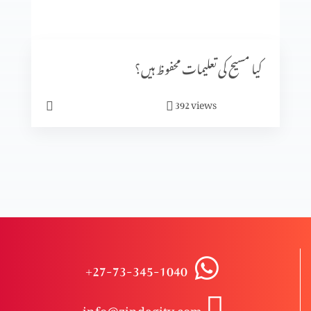
کرسمس اسپیشل
کیا مسیح کی تعلیمات محفوظ ہیں؟
ایذا رسانی
views
392
مسیح اور انقلاب؟
مسیحیت میں قبلہ؟
+27-73-345-1040
تبلیغِ مسیحیت یا درپیش رکاوٹین پارٹ 2
info@zindagitv.com