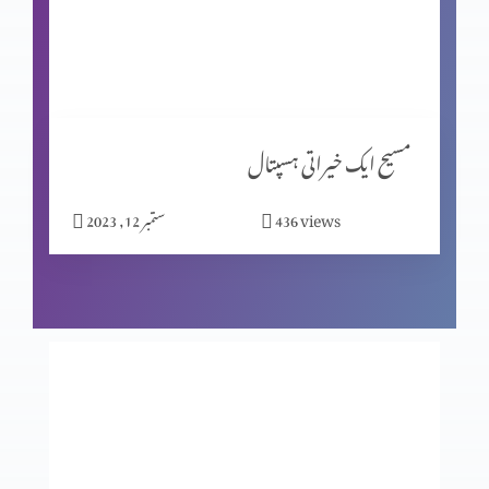
نیک اعمال
یسعیاہ کی کتاب باب 53 (حصہ 2)
مسیح ایک خیراتی ہسپتال
views
436
ستمبر 12, 2023
یسعیاہ کی کتاب 53 باب
مسیح کے دشوار فرمودات؟ (حصہ 2)
مسیح کے دشوار فرمودات؟ (حصہ 1)