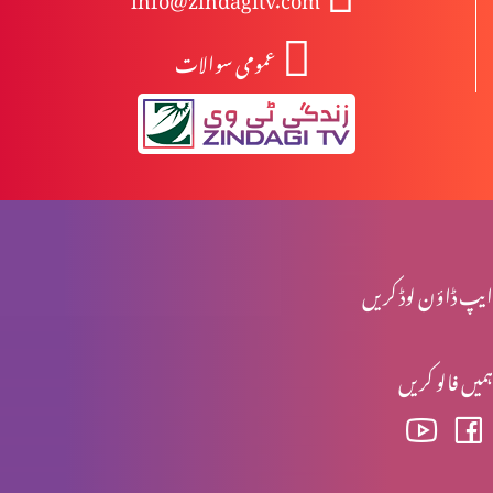
عمومی سوالات
ارادہِ خداوند اور مسیحیت پارٹ 1
کیا بائبل جبار خدا کا تصور پیش کرتا ہے؟
کیا خداتعالیٰ طرفدار ہے؟
ایپ ڈاؤن لوڈ کریں
ہمیں فالو کریں
مسیح کی الوہیت پارٹ 5
سچائی کے بارے سوال