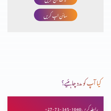
سائن اپ کریں
تثلیث (حصہ 2)
یسوع مسیح کی الوہیت (حصہ 5)
یسوع مسیح کی الوہیت (حصہ 4)
کیا آپ کو مدد چاہئیے؟
یسوع مسیح کی الوہیت (حصہ 3)
+27-73-345-1040 رابطہ کریں