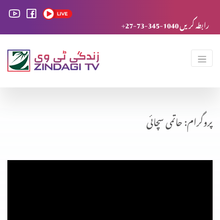
+27-73-345-1040 رابطہ کریں
پروگرام: حاتمی سچائی